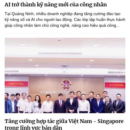
AI trở thành kỹ năng mới của công nhân
MST IOFFICE
Văn bản QPPL
Sở Khoa học và Công nghệ
Chuyển đổi số
Tại Quảng Ninh, nhiều doanh nghiệp đang tăng cường đào tạo
THỐNG KÊ
kỹ năng số và AI cho người lao động. Các lớp tập huấn thực hành
Văn bản chỉ đạo điều hành
Bưu chính, Viễn thông
giúp công nhân làm chủ công nghệ, nâng cao hiệu quả công...
Multimedia
Khoa học và Công nghệ
Lấy ý kiến người dân về dự thảo VBQPPL
Sở hữu trí tuệ
THƯ ĐIỆN TỬ
Đổi mới sáng tạo
Tiêu chuẩn, đo lường, chất lượng
Khác
Chuyển đổi số
Năng lượng nguyên tử
Videos
Bưu chính, Viễn thông
Tin tổng hợp
Infographic
Sở hữu trí tuệ
Tin địa phương
Ảnh
Tiêu chuẩn, đo lường, chất lượng
Voice
Năng lượng nguyên tử
Nhiệm vụ trọng tâm
Tăng cường hợp tác giữa Việt Nam - Singapore
trong lĩnh vực bán dẫn