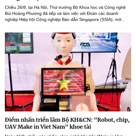
Chọn ngôn ngữ
Chiều 26/8, tại Hà Nội, Thứ trưởng Bộ Khoa học và Công nghệ
Bùi Hoàng Phương đã tiếp và làm việc với Đoàn các doanh
Vietnamese
English
nghiệp Hiệp hội Công nghiệp Bán dẫn Singapore (SSIA), mở...
BỘ KHOA HỌC VÀ CÔNG NGHỆ
MINISTRY OF SCIENCE AND TECHNOLOGY
Điều khoản sử dụng
Theo dõi MST:
Góp ý
Cơ quan chủ quản: Bộ Khoa học và Công nghệ (MST)
Chịu trách nhiệm nội dung: Nguyễn Thị Hải Hằng
Giám đốc Trung tâm Truyền thông Khoa học và Công nghệ.
Liên hệ
Địa chỉ: Ban Biên tập Cổng TTĐT - 18 Nguyễn Du, TP. Hà Nội
Điện thoại: 024 3936 9506
Điểm nhấn triển lãm Bộ KH&CN: "Robot, chip,
Email:
stc@mst.gov.vn
UAV Make in Viet Nam" khoe tài
©2026 Bản quyền thuộc Bộ Khoa Học và Công Nghệ