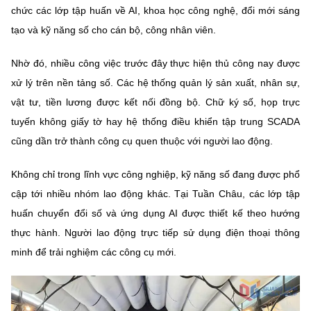
Chọn ngôn ngữ
chức các lớp tập huấn về AI, khoa học công nghệ, đổi mới sáng
tạo và kỹ năng số cho cán bộ, công nhân viên.
Vietnamese
English
Nhờ đó, nhiều công việc trước đây thực hiện thủ công nay được
xử lý trên nền tảng số. Các hệ thống quản lý sản xuất, nhân sự,
vật tư, tiền lương được kết nối đồng bộ. Chữ ký số, họp trực
BỘ KHOA HỌC VÀ CÔNG NGHỆ
MINISTRY OF SCIENCE AND TECHNOLOGY
tuyến không giấy tờ hay hệ thống điều khiển tập trung SCADA
cũng dần trở thành công cụ quen thuộc với người lao động.
Điều khoản sử dụng
Theo dõi MST:
Góp ý
Không chỉ trong lĩnh vực công nghiệp, kỹ năng số đang được phổ
Cơ quan chủ quản: Bộ Khoa học và Công nghệ (MST)
cập tới nhiều nhóm lao động khác. Tại Tuần Châu, các lớp tập
Chịu trách nhiệm nội dung: Nguyễn Thị Hải Hằng
huấn chuyển đổi số và ứng dụng AI được thiết kế theo hướng
Giám đốc Trung tâm Truyền thông Khoa học và Công nghệ.
thực hành. Người lao động trực tiếp sử dụng điện thoại thông
Liên hệ
minh để trải nghiệm các công cụ mới.
Địa chỉ: Ban Biên tập Cổng TTĐT - 18 Nguyễn Du, TP. Hà Nội
Điện thoại: 024 3936 9506
Email:
stc@mst.gov.vn
©2026 Bản quyền thuộc Bộ Khoa Học và Công Nghệ