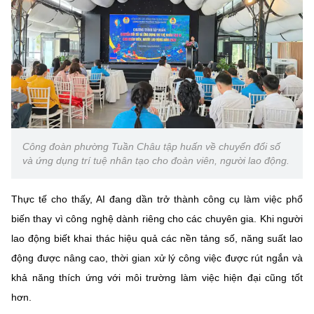
(Ghi rõ nguồn "https://mst.gov.vn" khi phát hành lại thông tin từ
website này)
Công đoàn phường Tuần Châu tập huấn về chuyển đổi số
và ứng dụng trí tuệ nhân tạo cho đoàn viên, người lao động.
Thực tế cho thấy, AI đang dần trở thành công cụ làm việc phổ
biến thay vì công nghệ dành riêng cho các chuyên gia. Khi người
lao động biết khai thác hiệu quả các nền tảng số, năng suất lao
động được nâng cao, thời gian xử lý công việc được rút ngắn và
khả năng thích ứng với môi trường làm việc hiện đại cũng tốt
hơn.