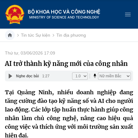
BỘ KHOA HỌC VÀ CÔNG NGHỆ
MINISTRY OF SCIENCE AND TECHNOLOGY
Tin tức Sự kiện
Tin địa phương
Thứ tư, 03/06/2026 17:09
Danh mục
AI trở thành kỹ năng mới của công nhân
Trang chủ
Nghe đọc bài
1:27
Giới thiệu
Tại Quảng Ninh, nhiều doanh nghiệp đang
tăng cường đào tạo kỹ năng số và AI cho người
Chức năng nhiệm vụ
Tin tức sự kiện
lao động. Các lớp tập huấn thực hành giúp công
Dịch vụ công
Cơ cấu tổ chức
Khoa học và Công nghệ
nhân làm chủ công nghệ, nâng cao hiệu quả
công việc và thích ứng với môi trường sản xuất
Hệ thống văn bản
Lịch sử phát triển
Đổi mới sáng tạo
hiện đại.