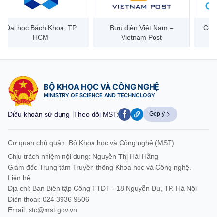
Đại học Bách Khoa, TP
Bưu điện Việt Nam –
Công
HCM
Vietnam Post
BỘ KHOA HỌC VÀ CÔNG NGHỆ
MINISTRY OF SCIENCE AND TECHNOLOGY
Điều khoản sử dụng
Theo dõi MST:
Góp ý
Cơ quan chủ quản: Bộ Khoa học và Công nghệ (MST)
Chịu trách nhiệm nội dung: Nguyễn Thị Hải Hằng
Giám đốc Trung tâm Truyền thông Khoa học và Công nghệ.
Liên hệ
Địa chỉ: Ban Biên tập Cổng TTĐT - 18 Nguyễn Du, TP. Hà Nội
Điện thoại: 024 3936 9506
Email:
stc@mst.gov.vn