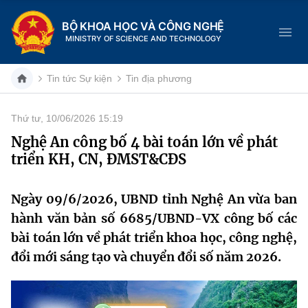
BỘ KHOA HỌC VÀ CÔNG NGHỆ
MINISTRY OF SCIENCE AND TECHNOLOGY
Tin tức Sự kiện
Tin địa phương
Thứ tư, 10/06/2026 15:19
Danh mục
Nghệ An công bố 4 bài toán lớn về phát
triển KH, CN, ĐMST&CĐS
Trang chủ
Giới thiệu
Ngày 09/6/2026, UBND tỉnh Nghệ An vừa ban
hành văn bản số 6685/UBND-VX công bố các
Chức năng nhiệm vụ
Tin tức sự kiện
bài toán lớn về phát triển khoa học, công nghệ,
đổi mới sáng tạo và chuyển đổi số năm 2026.
Dịch vụ công
Cơ cấu tổ chức
Khoa học và Công nghệ
Hệ thống văn bản
Lịch sử phát triển
Đổi mới sáng tạo