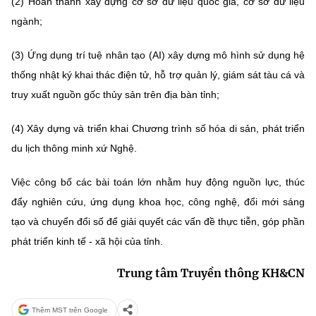
(2) Hoàn thành xây dựng cơ sở dữ liệu quốc gia, cơ sở dữ liệu
Chọn ngôn ngữ
ngành;
Vietnamese
English
(3) Ứng dụng trí tuệ nhân tạo (AI) xây dựng mô hình sử dụng hệ
thống nhật ký khai thác điện tử, hỗ trợ quản lý, giám sát tàu cá và
truy xuất nguồn gốc thủy sản trên địa bàn tỉnh;
BỘ KHOA HỌC VÀ CÔNG NGHỆ
MINISTRY OF SCIENCE AND TECHNOLOGY
(4) Xây dựng và triển khai Chương trình số hóa di sản, phát triển
du lịch thông minh xứ Nghệ.
Điều khoản sử dụng
Theo dõi MST:
Góp ý
Việc công bố các bài toán lớn nhằm huy động nguồn lực, thúc
Cơ quan chủ quản: Bộ Khoa học và Công nghệ (MST)
đẩy nghiên cứu, ứng dụng khoa học, công nghệ, đổi mới sáng
Chịu trách nhiệm nội dung: Nguyễn Thị Hải Hằng
tạo và chuyển đổi số để giải quyết các vấn đề thực tiễn, góp phần
Giám đốc Trung tâm Truyền thông Khoa học và Công nghệ.
Liên hệ
phát triển kinh tế - xã hội của tỉnh.
Địa chỉ: Ban Biên tập Cổng TTĐT - 18 Nguyễn Du, TP. Hà Nội
Trung tâm Truyền thông KH&CN
Điện thoại: 024 3936 9506
Email:
stc@mst.gov.vn
©2026 Bản quyền thuộc Bộ Khoa Học và Công Nghệ
Thêm MST trên Google