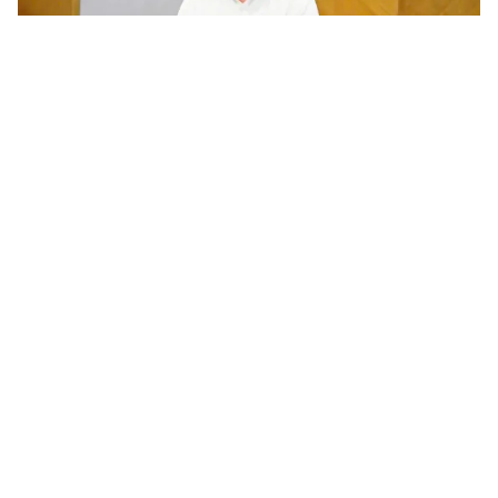
Chương trình nghiên cứu khoa học cơ bản cần gắn với phát
triển công nghệ chiến lược của quốc gia
Trước yêu cầu khoa học và công nghệ phục vụ phát triển công
nghệ chiến lược và nâng cao năng lực cạnh tranh quốc gia, ngày
5/8/2026 Bộ KH&CN tổ chức tham vấn các chuyên gia, nhà...