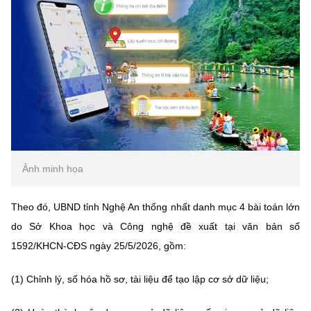
MST IOFFICE
Văn bản QPPL
Sở Khoa học và Công nghệ
Chuyển đổi số
THỐNG KÊ
Văn bản chỉ đạo điều hành
Bưu chính, Viễn thông
Multimedia
Khoa học và Công nghệ
Lấy ý kiến người dân về dự thảo VBQPPL
Sở hữu trí tuệ
THƯ ĐIỆN TỬ
Đổi mới sáng tạo
Tiêu chuẩn, đo lường, chất lượng
Khác
Chuyển đổi số
Năng lượng nguyên tử
Videos
Ảnh minh họa
Bưu chính, Viễn thông
Tin tổng hợp
Infographic
Theo đó, UBND tỉnh Nghệ An thống nhất danh mục 4 bài toán lớn
Sở hữu trí tuệ
Tin địa phương
do Sở Khoa học và Công nghệ đề xuất tại văn bản số
Ảnh
1592/KHCN-CĐS ngày 25/5/2026, gồm:
Tiêu chuẩn, đo lường, chất lượng
Voice
(1) Chỉnh lý, số hóa hồ sơ, tài liệu để tạo lập cơ sở dữ liệu;
Năng lượng nguyên tử
Nhiệm vụ trọng tâm