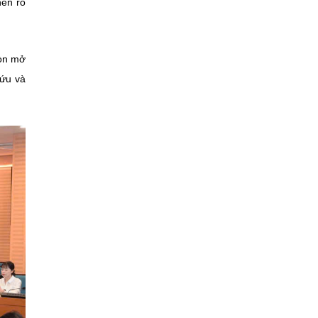
nên rõ
còn mở
cứu và