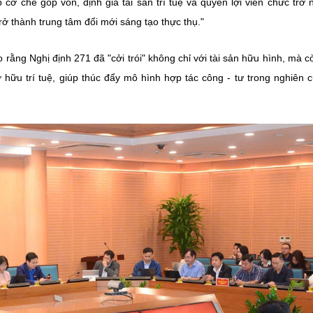
ơ chế góp vốn, định giá tài sản trí tuệ và quyền lợi viên chức trở 
trở thành trung tâm đổi mới sáng tạo thực thụ."
 rằng Nghị định 271 đã "cởi trói" không chỉ với tài sản hữu hình, mà 
 hữu trí tuệ, giúp thúc đẩy mô hình hợp tác công - tư trong nghiên 