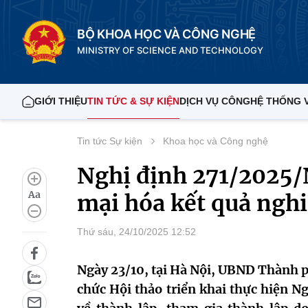
BỘ KHOA HỌC VÀ CÔNG NGHỆ
MINISTRY OF SCIENCE AND TECHNOLOGY
GIỚI THIỆU
TIN TỨC & SỰ KIỆN
DỊCH VỤ CÔNG
HỆ THỐNG 
Tin tức Sự kiện
Khoa học và Công nghệ
Nghị định 271/2025
Aa
mại hóa kết quả ngh
Thứ sáu, 24/10/2025 12:52
Ngày 23/10, tại Hà Nội, UBND Thành 
chức Hội thảo triển khai thực hiện 