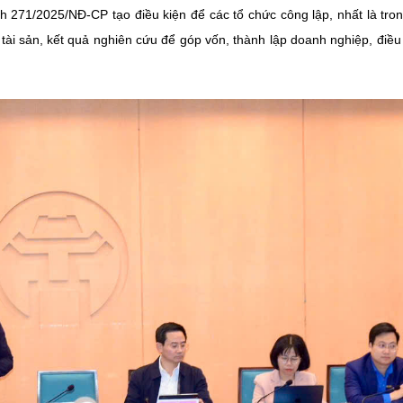
 271/2025/NĐ-CP tạo điều kiện để các tổ chức công lập, nhất là tron
ài sản, kết quả nghiên cứu để góp vốn, thành lập doanh nghiệp, điều