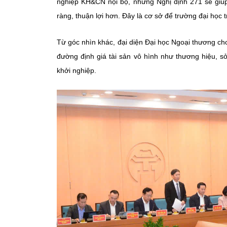
nghiệp KH&CN nội bộ, nhưng Nghị định 271 sẽ giúp c
ràng, thuận lợi hơn. Đây là cơ sở để trường đại học 
Từ góc nhìn khác, đại diện Đại học Ngoại thương cho
đường định giá tài sản vô hình như thương hiệu, sở
khởi nghiệp.