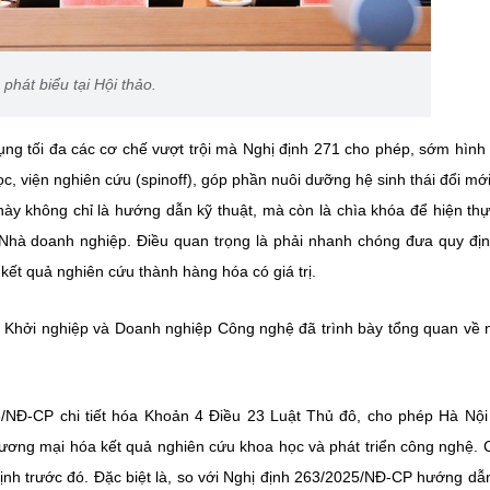
át biểu tại Hội thảo.
ng tối đa các cơ chế vượt trội mà Nghị định 271 cho phép, sớm hình
, viện nghiên cứu (spinoff), góp phần nuôi dưỡng hệ sinh thái đổi mớ
ày không chỉ là hướng dẫn kỹ thuật, mà còn là chìa khóa để hiện th
Nhà doanh nghiệp. Điều quan trọng là phải nhanh chóng đưa quy đị
ết quả nghiên cứu thành hàng hóa có giá trị.
 Khởi nghiệp và Doanh nghiệp Công nghệ đã trình bày tổng quan về
/NĐ-CP chi tiết hóa Khoản 4 Điều 23 Luật Thủ đô, cho phép Hà Nộ
thương mại hóa kết quả nghiên cứu khoa học và phát triển công nghệ. 
định trước đó. Đặc biệt là, so với Nghị định 263/2025/NĐ-CP hướng dẫ