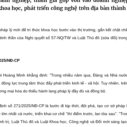
oanh nghiệp, tham gia góp vốn vào doanh nghiệ
hoa học, phát triển công nghệ trên địa bàn thành
háp lý mới để tri thức khoa học bước vào thị trường, gắn kết chặt ch
 tinh thần của Nghị quyết số 57-NQ/TW và Luật Thủ đô (sửa đổi) tron
2025/NĐ-CP
N Hoàng Minh khẳng định: "Trong nhiều năm qua, Đảng và Nhà nướ
động lực trung tâm thúc đẩy phát triển kinh tế - xã hội. Tuy nhiên, trê
ơng mại hóa do thiếu hành lang pháp lý đầy đủ và đồng bộ.
nh số 271/2025/NĐ-CP là bước đi kịp thời, đột phá, tạo cơ sở pháp 
lớn nhất cả nước, triển khai cơ chế "thí điểm trước, lan tỏa sau". "Tro
h trị, Luật Thủ đô và Luật Khoa học, Công nghệ và Đổi mới sáng tạo