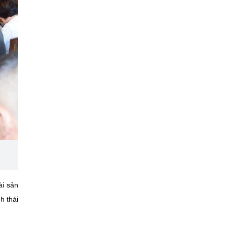
ài sản
h thái