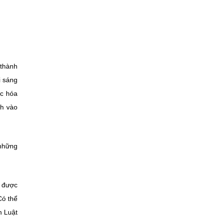
 thành
i sáng
ực hóa
nh vào
 những
i được
Có thể
n Luật