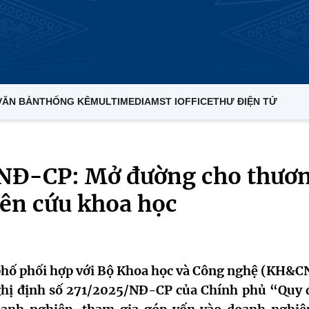
VĂN BẢN
THỐNG KÊ
MULTIMEDIA
MST IOFFICE
THƯ ĐIỆN TỬ
/NĐ-CP: Mở đường cho thươ
iên cứu khoa học
phố phối hợp với Bộ Khoa học và Công nghệ (KH&CN
Nghị định số 271/2025/NĐ-CP của Chính phủ “Quy 