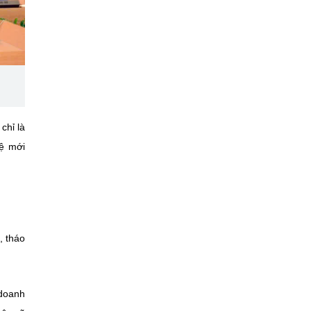
chỉ là
hệ mới
, tháo
doanh