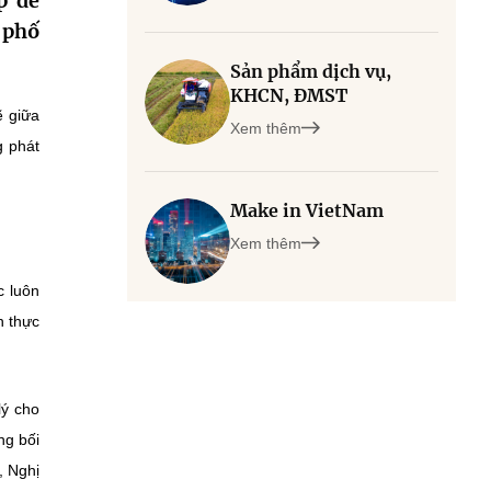
p để
 phố
Sản phẩm dịch vụ,
KHCN, ĐMST
ẽ giữa
Xem thêm
g phát
Make in VietNam
Xem thêm
c luôn
n thực
lý cho
ng bối
, Nghị