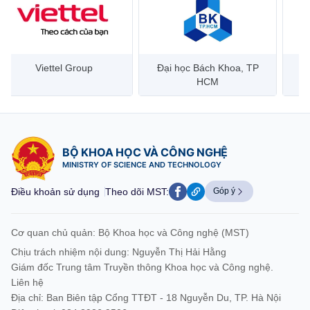
Đại học Bách Khoa, TP
Bưu điện Việt Nam –
Công
HCM
Vietnam Post
BỘ KHOA HỌC VÀ CÔNG NGHỆ
MINISTRY OF SCIENCE AND TECHNOLOGY
Điều khoản sử dụng
Theo dõi MST:
Góp ý
Cơ quan chủ quản: Bộ Khoa học và Công nghệ (MST)
Chịu trách nhiệm nội dung: Nguyễn Thị Hải Hằng
Giám đốc Trung tâm Truyền thông Khoa học và Công nghệ.
Liên hệ
Địa chỉ: Ban Biên tập Cổng TTĐT - 18 Nguyễn Du, TP. Hà Nội