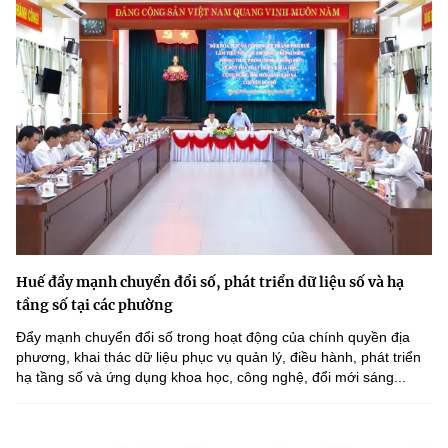
(Ghi rõ nguồn "https://mst.gov.vn" khi phát hành lại thông tin từ
website này)
Huế đẩy mạnh chuyển đổi số, phát triển dữ liệu số và hạ
tầng số tại các phường
Đẩy mạnh chuyển đổi số trong hoạt động của chính quyền địa
phương, khai thác dữ liệu phục vụ quản lý, điều hành, phát triển
hạ tầng số và ứng dụng khoa học, công nghệ, đổi mới sáng...