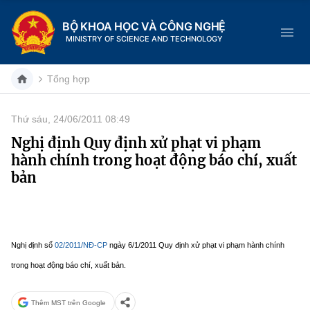
BỘ KHOA HỌC VÀ CÔNG NGHỆ
MINISTRY OF SCIENCE AND TECHNOLOGY
Tổng hợp
Thứ sáu, 24/06/2011 08:49
Danh mục
Nghị định Quy định xử phạt vi phạm
hành chính trong hoạt động báo chí, xuất
Trang chủ
bản
Giới thiệu
Chức năng nhiệm vụ
Tin tức sự kiện
Nghị định số
02/2011/NĐ-CP
ngày 6/1/2011
Quy định xử phạt vi phạm hành chính
Dịch vụ công
Cơ cấu tổ chức
Khoa học và Công nghệ
trong hoạt động báo chí, xuất bản.
Hệ thống văn bản
Lịch sử phát triển
Đổi mới sáng tạo
Thêm MST trên Google