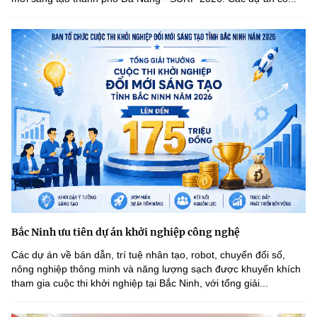
Chọn ngôn ngữ
Vietnamese
English
BỘ KHOA HỌC VÀ CÔNG NGHỆ
MINISTRY OF SCIENCE AND TECHNOLOGY
Điều khoản sử dụng
Theo dõi MST:
Góp ý
Cơ quan chủ quản: Bộ Khoa học và Công nghệ (MST)
Chịu trách nhiệm nội dung: Nguyễn Thị Hải Hằng
Giám đốc Trung tâm Truyền thông Khoa học và Công nghệ.
Bắc Ninh ưu tiên dự án khởi nghiệp công nghệ
Liên hệ
Các dự án về bán dẫn, trí tuệ nhân tạo, robot, chuyển đổi số,
Địa chỉ: Ban Biên tập Cổng TTĐT - 18 Nguyễn Du, TP. Hà Nội
nông nghiệp thông minh và năng lượng sạch được khuyến khích
Điện thoại: 024 3936 9506
tham gia cuộc thi khởi nghiệp tại Bắc Ninh, với tổng giải...
Email:
stc@mst.gov.vn
©2026 Bản quyền thuộc Bộ Khoa Học và Công Nghệ