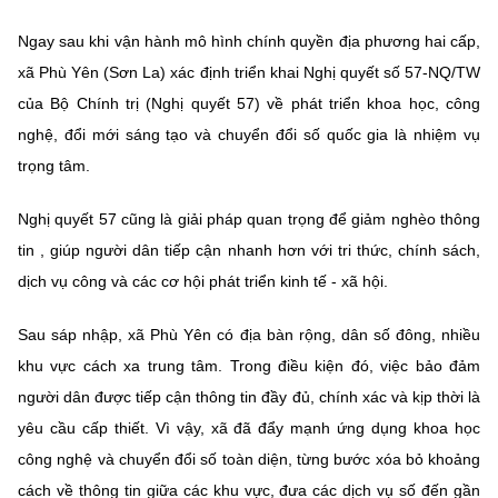
MST IOFFICE
Văn bản QPPL
Sở Khoa học và Công nghệ
Chuyển đổi số
Ngay sau khi vận hành mô hình chính quyền địa phương hai cấp,
xã Phù Yên (Sơn La) xác định triển khai Nghị quyết số 57-NQ/TW
THỐNG KÊ
Văn bản chỉ đạo điều hành
Bưu chính, Viễn thông
của Bộ Chính trị (
Nghị quyết 57)
về phát triển khoa học, công
Multimedia
Khoa học và Công nghệ
nghệ, đổi mới sáng tạo và chuyển đổi số quốc gia là nhiệm vụ
Lấy ý kiến người dân về dự thảo VBQPPL
Sở hữu trí tuệ
trọng tâm.
THƯ ĐIỆN TỬ
Đổi mới sáng tạo
Tiêu chuẩn, đo lường, chất lượng
Nghị quyết 57 cũng là giải pháp quan trọng để giảm nghèo thông
Khác
Chuyển đổi số
tin , giúp người dân tiếp cận nhanh hơn với tri thức, chính sách,
Năng lượng nguyên tử
Videos
dịch vụ công và các cơ hội phát triển kinh tế - xã hội.
Bưu chính, Viễn thông
Tin tổng hợp
Infographic
Sau sáp nhập, xã Phù Yên có địa bàn rộng, dân số đông, nhiều
Sở hữu trí tuệ
Tin địa phương
Ảnh
khu vực cách xa trung tâm. Trong điều kiện đó, việc bảo đảm
người dân được tiếp cận thông tin đầy đủ, chính xác và kịp thời là
Tiêu chuẩn, đo lường, chất lượng
Voice
yêu cầu cấp thiết. Vì vậy, xã đã đẩy mạnh ứng dụng khoa học
Năng lượng nguyên tử
Nhiệm vụ trọng tâm
công nghệ và chuyển đổi số toàn diện, từng bước xóa bỏ khoảng
cách về thông tin giữa các khu vực, đưa các dịch vụ số đến gần