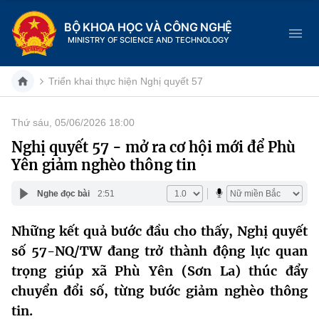
BỘ KHOA HỌC VÀ CÔNG NGHỆ
MINISTRY OF SCIENCE AND TECHNOLOGY
Triển khai thực hiện Nghị quyết 57
Thứ sáu, 05/06/2026 18:00
Danh mục
Nghị quyết 57 - mở ra cơ hội mới để Phù
Yên giảm nghèo thông tin
Trang chủ
Nghe đọc bài
2:51
Giới thiệu
Những kết quả bước đầu cho thấy, Nghị quyết
Chức năng nhiệm vụ
Tin tức sự kiện
số 57-NQ/TW đang trở thành động lực quan
Dịch vụ công
trọng giúp xã Phù Yên (Sơn La) thúc đẩy
Cơ cấu tổ chức
Khoa học và Công nghệ
chuyển đổi số, từng bước giảm nghèo thông
Hệ thống văn bản
Lịch sử phát triển
Đổi mới sáng tạo
tin.