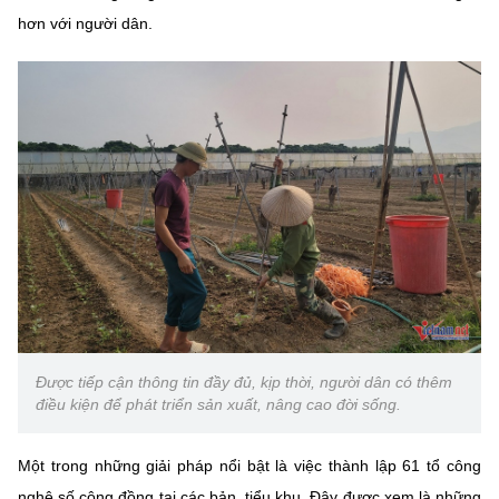
Chọn ngôn ngữ
hơn với người dân.
Vietnamese
English
BỘ KHOA HỌC VÀ CÔNG NGHỆ
MINISTRY OF SCIENCE AND TECHNOLOGY
Điều khoản sử dụng
Theo dõi MST:
Góp ý
Cơ quan chủ quản: Bộ Khoa học và Công nghệ (MST)
Chịu trách nhiệm nội dung: Nguyễn Thị Hải Hằng
Giám đốc Trung tâm Truyền thông Khoa học và Công nghệ.
Liên hệ
Được tiếp cận thông tin đầy đủ, kịp thời, người dân có thêm
điều kiện để phát triển sản xuất, nâng cao đời sống.
Địa chỉ: Ban Biên tập Cổng TTĐT - 18 Nguyễn Du, TP. Hà Nội
Điện thoại: 024 3936 9506
Email:
stc@mst.gov.vn
Một trong những giải pháp nổi bật là việc thành lập 61 tổ công
©2026 Bản quyền thuộc Bộ Khoa Học và Công Nghệ
nghệ số cộng đồng tại các bản, tiểu khu. Đây được xem là những