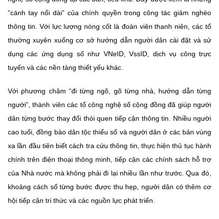
(Ghi rõ nguồn "https://mst.gov.vn" khi phát hành lại thông tin từ
“cánh tay nối dài” của chính quyền trong công tác giảm nghèo
website này)
thông tin. Với lực lượng nòng cốt là đoàn viên thanh niên, các tổ
thường xuyên xuống cơ sở hướng dẫn người dân cài đặt và sử
dụng các ứng dụng số như VNeID, VssID, dịch vụ công trực
tuyến và các nền tảng thiết yếu khác.
Với phương châm “đi từng ngõ, gõ từng nhà, hướng dẫn từng
người”, thành viên các tổ công nghệ số cộng đồng đã giúp người
dân từng bước thay đổi thói quen tiếp cận thông tin. Nhiều người
cao tuổi, đồng bào dân tộc thiểu số và người dân ở các bản vùng
xa lần đầu tiên biết cách tra cứu thông tin, thực hiện thủ tục hành
chính trên điện thoại thông minh, tiếp cận các chính sách hỗ trợ
của Nhà nước mà không phải đi lại nhiều lần như trước. Qua đó,
khoảng cách số từng bước được thu hẹp, người dân có thêm cơ
hội tiếp cận tri thức và các nguồn lực phát triển.