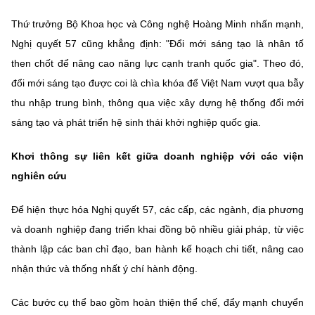
MST IOFFICE
Văn bản QPPL
Sở Khoa học và Công nghệ
Chuyển đổi số
Thứ trưởng Bộ Khoa học và Công nghệ Hoàng Minh nhấn mạnh,
Nghị quyết 57 cũng khẳng định: "Đổi mới sáng tạo là nhân tố
THỐNG KÊ
Văn bản chỉ đạo điều hành
Bưu chính, Viễn thông
then chốt để nâng cao năng lực cạnh tranh quốc gia". Theo đó,
Multimedia
Khoa học và Công nghệ
đổi mới sáng tạo được coi là chìa khóa để Việt Nam vượt qua bẫy
Lấy ý kiến người dân về dự thảo VBQPPL
Sở hữu trí tuệ
thu nhập trung bình, thông qua việc xây dựng hệ thống đổi mới
THƯ ĐIỆN TỬ
Đổi mới sáng tạo
sáng tạo và phát triển hệ sinh thái khởi nghiệp quốc gia.
Tiêu chuẩn, đo lường, chất lượng
Khác
Chuyển đổi số
Khơi thông sự liên kết giữa doanh nghiệp với các viện
Năng lượng nguyên tử
Videos
nghiên cứu
Bưu chính, Viễn thông
Tin tổng hợp
Infographic
Để hiện thực hóa Nghị quyết 57, các cấp, các ngành, địa phương
Sở hữu trí tuệ
Tin địa phương
và doanh nghiệp đang triển khai đồng bộ nhiều giải pháp, từ việc
Ảnh
thành lập các ban chỉ đạo, ban hành kế hoạch chi tiết, nâng cao
Tiêu chuẩn, đo lường, chất lượng
Voice
nhận thức và thống nhất ý chí hành động.
Năng lượng nguyên tử
Nhiệm vụ trọng tâm
Các bước cụ thể bao gồm hoàn thiện thể chế, đẩy mạnh chuyển