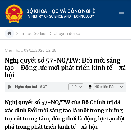
BỘ KHOA HỌC VÀ CÔNG NGHỆ
MINISTRY OF SCIENCE AND TECHNOLOGY
Tin tức Sự kiện
Chuyển đổi số
Chủ nhật, 09/11/2025 12:25
Danh mục
Nghị quyết số 57-NQ/TW: Đổi mới sáng
tạo - Động lực mới phát triển kinh tế - xã
Trang chủ
hội
Giới thiệu
Nghe đọc bài
6:37
Chức năng nhiệm vụ
Tin tức sự kiện
Nghị quyết số 57-NQ/TW của Bộ Chính trị đã
xác định Đổi mới sáng tạo là một trong những
Dịch vụ công
Cơ cấu tổ chức
Khoa học và Công nghệ
trụ cột trung tâm, đồng thời là động lực tạo đột
Hệ thống văn bản
Lịch sử phát triển
Đổi mới sáng tạo
phá trong phát triển kinh tế - xã hội.