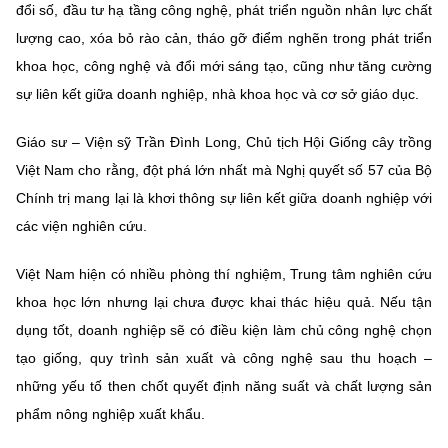
Chọn ngôn ngữ
đổi số, đầu tư hạ tầng công nghệ, phát triển nguồn nhân lực chất
lượng cao, xóa bỏ rào cản, tháo gỡ điểm nghẽn trong phát triển
Vietnamese
English
khoa học, công nghệ và đổi mới sáng tạo, cũng như tăng cường
sự liên kết giữa doanh nghiệp, nhà khoa học và cơ sở giáo dục.
Giáo sư – Viện sỹ Trần Đình Long, Chủ tịch Hội Giống cây trồng
BỘ KHOA HỌC VÀ CÔNG NGHỆ
Việt Nam cho rằng, đột phá lớn nhất mà Nghị quyết số 57 của Bộ
MINISTRY OF SCIENCE AND TECHNOLOGY
Chính trị mang lại là khơi thông sự liên kết giữa doanh nghiệp với
Điều khoản sử dụng
Theo dõi MST:
Góp ý
các viện nghiên cứu.
Cơ quan chủ quản: Bộ Khoa học và Công nghệ (MST)
Việt Nam hiện có nhiều phòng thí nghiệm, Trung tâm nghiên cứu
Chịu trách nhiệm nội dung: Nguyễn Thị Hải Hằng
khoa học lớn nhưng lại chưa được khai thác hiệu quả. Nếu tận
Giám đốc Trung tâm Truyền thông Khoa học và Công nghệ.
dụng tốt, doanh nghiệp sẽ có điều kiện làm chủ công nghệ chọn
Liên hệ
tạo giống, quy trình sản xuất và công nghệ sau thu hoạch –
Địa chỉ: Ban Biên tập Cổng TTĐT - 18 Nguyễn Du, TP. Hà Nội
Điện thoại: 024 3936 9506
những yếu tố then chốt quyết định năng suất và chất lượng sản
Email:
stc@mst.gov.vn
phẩm nông nghiệp xuất khẩu.
©2026 Bản quyền thuộc Bộ Khoa Học và Công Nghệ