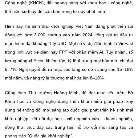
Công nghệ (KHCN), đặt ngang hàng với khoa học - công nghệ,
thể hiện sự thay đổi căn bản trong tư duy phát triển.
Hiện nay, hệ sinh thái khởi nghiệp Việt Nam đang phát triển sôi
động với hơn 3.000 startup vào năm 2024, tổng giá trị đầu tư
mạo hiểm đạt khoảng 1 tỷ USD. Một số ví dụ điển hình là VinFast
trong lĩnh vực xe điện hay FPT với phần mềm AI. Tuy nhiên, số
lượng sáng chế còn khiêm tốn, tỷ lệ thương mại hóa mới chỉ đạt
5–7%. Nghị quyết đề ra mục tiêu tăng số đơn sáng chế 16–18%
mỗi năm, và nâng tỷ lệ thương mại hóa lên 8–10%.
Cũng theo Thứ trưởng Hoàng Minh, để đạt mục tiêu trên, Bộ
Khoa học và Công nghệ đang triển khai nhiều giải pháp: xây
dựng hệ thống đổi mới sáng tạo quốc gia, phát triển hệ sinh thái
khởi nghiệp, kết nối đại học - viện nghiên cứu - doanh nghiệp,
đồng thời thúc đẩy các trung tâm hỗ trợ đổi mới sáng tạo và
phong trào "Quốc gia khởi nghiệp".