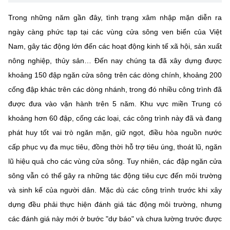
Chọn ngôn ngữ
Trong những năm gần đây, tình trạng xâm nhập mặn diễn ra
Vietnamese
English
ngày càng phức tạp tại các vùng cửa sông ven biển của Việt
Nam, gây tác động lớn đến các hoạt động kinh tế xã hội, sản xuất
nông nghiệp, thủy sản… Đến nay chúng ta đã xây dựng được
khoảng 150 đập ngăn cửa sông trên các dòng chính, khoảng 200
BỘ KHOA HỌC VÀ CÔNG NGHỆ
MINISTRY OF SCIENCE AND TECHNOLOGY
cống đập khác trên các dòng nhánh, trong đó nhiều công trình đã
được đưa vào vận hành trên 5 năm. Khu vực miền Trung có
Điều khoản sử dụng
Theo dõi MST:
Góp ý
khoảng hơn 60 đập, cống các loại, các công trình này đã và đang
phát huy tốt vai trò ngăn mặn, giữ ngọt, điều hòa nguồn nước
Cơ quan chủ quản: Bộ Khoa học và Công nghệ (MST)
cấp phục vụ đa mục tiêu, đồng thời hỗ trợ tiêu úng, thoát lũ, ngăn
Chịu trách nhiệm nội dung: Nguyễn Thị Hải Hằng
lũ hiệu quả cho các vùng cửa sông. Tuy nhiên, các đập ngăn cửa
Giám đốc Trung tâm Truyền thông Khoa học và Công nghệ.
sông vẫn có thể gây ra những tác động tiêu cực đến môi trường
Liên hệ
Địa chỉ: Ban Biên tập Cổng TTĐT - 18 Nguyễn Du, TP. Hà Nội
và sinh kế của người dân. Mặc dù các công trình trước khi xây
Điện thoại: 024 3936 9506
dựng đều phải thực hiện đánh giá tác động môi trường, nhưng
Email:
stc@mst.gov.vn
các đánh giá này mới ở bước "dự báo" và chưa lường trước được
©2026 Bản quyền thuộc Bộ Khoa Học và Công Nghệ