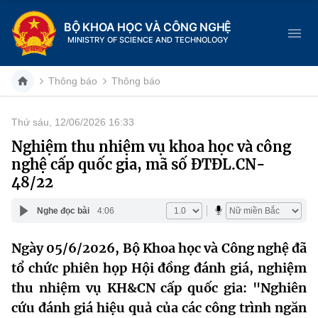
BỘ KHOA HỌC VÀ CÔNG NGHỆ
MINISTRY OF SCIENCE AND TECHNOLOGY
Thông báo
Thông báo
Thứ sáu, 12/06/2026 16:33
Danh mục
Nghiệm thu nhiệm vụ khoa học và công
nghệ cấp quốc gia, mã số ĐTĐL.CN-
Trang chủ
48/22
Giới thiệu
Nghe đọc bài
4:06
Chức năng nhiệm vụ
Tin tức sự kiện
Ngày 05/6/2026, Bộ Khoa học và Công nghệ đã
tổ chức phiên họp Hội đồng đánh giá, nghiệm
Dịch vụ công
Cơ cấu tổ chức
Khoa học và Công nghệ
thu nhiệm vụ KH&CN cấp quốc gia: "Nghiên
Hệ thống văn bản
Lịch sử phát triển
Đổi mới sáng tạo
cứu đánh giá hiệu quả của các công trình ngăn