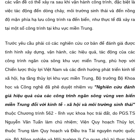
(Ghi rõ nguồn "https://mst.gov.vn" khi phát hành lại thông tin từ
các vấn đề có thể xảy ra sau khi vận hành công trình, đặc biệt là
website này)
việc tác động đến dòng chảy, môi trường sinh thái và đến nồng
độ mặn phía hạ lưu công trình ra đến biển, như thực tế đã xảy ra
tại một số công trình tại khu vực miền Trung.
Trước yêu cầu phải có các nghiên cứu cơ bản để đánh giá được
tình hình xây dựng, vận hành, các hiệu quả, tác động của các
công trình ngăn cửa sông khu vực miển Trung, phù hợp với
Chiến lược thủy lợi Việt Nam và các đinh hướng phát triển kinh tế
xã hội, hạ tầng thủy lợi khu vực miền Trung, Bộ trưởng Bộ Khoa
học và Công nghệ đã phê duyệt nhiệm vụ
"Nghiên cứu đánh
giá hiệu quả của các công trình ngăn sông vùng ven biển
miền Trung đối với kinh tế - xã hội và môi trường sinh thái"
thuộc Chương trình 562 - lĩnh vực khoa học trái đất,
do PGS.TS
Nguyễn Văn Tuấn làm chủ nhiệm; Viện Quy hoạch Thủy lợi,
thuộc Trung tâm Quy hoạch và Điều tra Tài nguyên nước quốc
gia, Bộ Nông nghiệp và Môi trường là Cơ quan chủ trì thực hiện