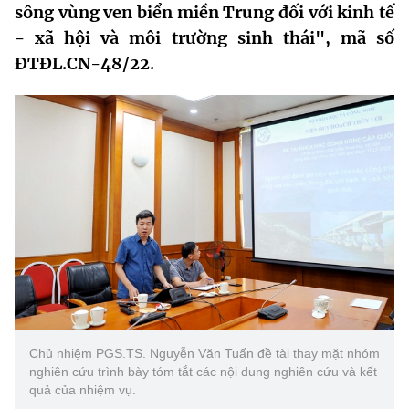
sông vùng ven biển miền Trung đối với kinh tế
MST IOFFICE
Văn bản QPPL
Sở Khoa học và Công nghệ
Chuyển đổi số
- xã hội và môi trường sinh thái", mã số
ĐTĐL.CN-48/22.
THỐNG KÊ
Văn bản chỉ đạo điều hành
Bưu chính, Viễn thông
Multimedia
Khoa học và Công nghệ
Lấy ý kiến người dân về dự thảo VBQPPL
Sở hữu trí tuệ
THƯ ĐIỆN TỬ
Đổi mới sáng tạo
Tiêu chuẩn, đo lường, chất lượng
Khác
Chuyển đổi số
Năng lượng nguyên tử
Videos
Bưu chính, Viễn thông
Tin tổng hợp
Infographic
Sở hữu trí tuệ
Tin địa phương
Ảnh
Tiêu chuẩn, đo lường, chất lượng
Voice
Chủ nhiệm PGS.TS. Nguyễn Văn Tuấn đề tài thay mặt nhóm
nghiên cứu trình bày tóm tắt các nội dung nghiên cứu và kết
Năng lượng nguyên tử
Nhiệm vụ trọng tâm
quả của nhiệm vụ.