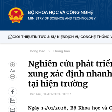
BỘ KHOA HỌC VÀ CÔNG NGHỆ
MINISTRY OF SCIENCE AND TECHNOLOGY
GIỚI THIỆU
TIN TỨC & SỰ KIỆN
DỊCH VỤ CÔNG
HỆ THỐNG 
Thông báo
Thông báo
Nghiên cứu phát triển
Aa
xung xác định nhanh
tại hiện trường
Thứ sáu, 16/01/2026 10:27
Ngày 15/01/2026, Bộ Khoa học và C