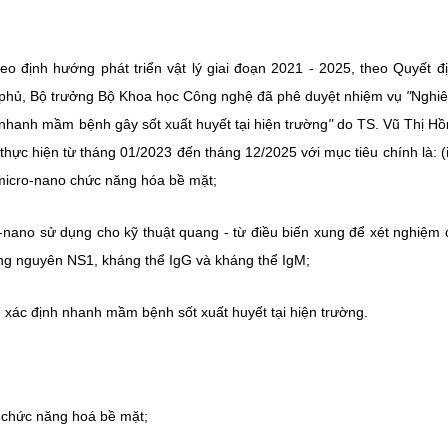
eo định hướng phát triển vật lý giai đoạn 2021 - 2025, theo Quyết đ
phủ, Bộ trưởng Bộ Khoa học Công nghệ đã phê duyệt nhiệm vụ
"
Nghiê
nh nhanh mầm bệnh gây sốt xuất huyết tại hiện trường
"
do TS. Vũ Thị H
thực hiện từ tháng 01/2023 đến tháng 12/2025 với mục tiêu chính là: (
úc micro-nano chức năng hóa bề mặt;
icro-nano sử dụng cho kỹ thuật quang - từ điều biến xung để xét nghiệm
ng nguyên NS1, kháng thể IgG và kháng thể IgM;
 để xác định nhanh mầm bệnh sốt xuất huyết tại hiện trường.
no chức năng hoá bề mặt;