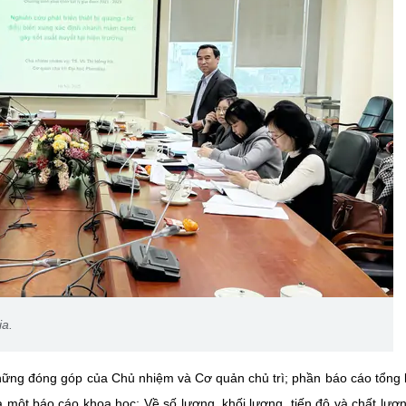
ia.
hững đóng góp của Chủ nhiệm và Cơ quản chủ trì; phần báo cáo tổng 
a một báo cáo khoa học; Về số lượng, khối lượng, tiến độ và chất lượ