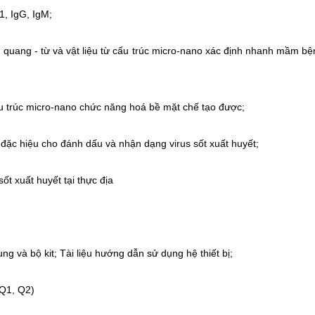
1, IgG, IgM;
ệu quang - từ và vật liệu từ cấu trúc micro-nano xác định nhanh mầm bệ
 cấu trúc micro-nano chức năng hoá bề mặt chế tạo được;
, đặc hiệu cho đánh dấu và nhận dạng virus sốt xuất huyết;
t xuất huyết tại thực địa
xung và bộ kit; Tài liệu hướng dẫn sử dụng hệ thiết bị;
(Q1, Q2)