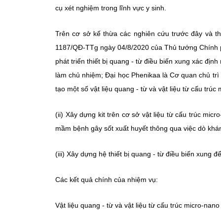
cụ xét nghiệm trong lĩnh vực y sinh.
Trên cơ sở kế thừa các nghiên cứu trước đây và th
1187/QĐ-TTg ngày 04/8/2020 của Thủ tướng Chính 
phát triển thiết bị quang - từ điều biến xung xác đị
làm chủ nhiệm; Đại học Phenikaa là Cơ quan chủ trì 
tạo một số vật liệu quang - từ và vật liệu từ cấu tr
(ii) Xây dựng kit trên cơ sở vật liệu từ cấu trúc m
mầm bệnh gây sốt xuất huyết thông qua việc dò khá
(iii) Xây dựng hệ thiết bị quang - từ điều biến xung
Các kết quả chính của nhiệm vụ:
Vật liệu quang - từ và vật liệu từ cấu trúc micro-na