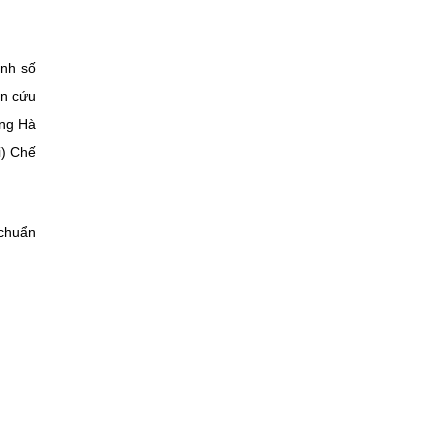
ịnh số
n cứu
ồng Hà
i) Chế
 chuẩn