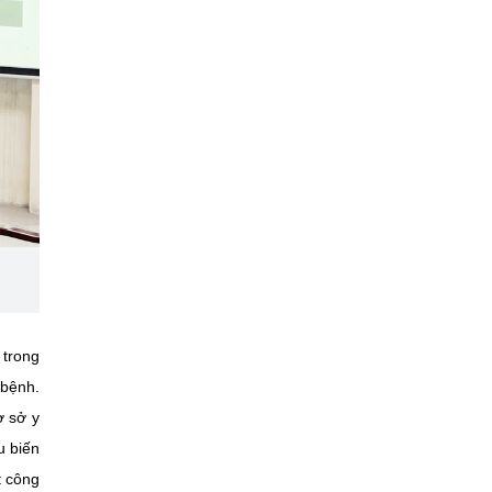
 trong
 bệnh.
ơ sở y
u biến
t công