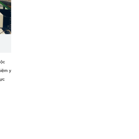
uộc
hiệm y
hực