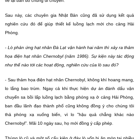
vẽ lại bản đồ chúng di chuyển.
Sau này, các chuyên gia Nhật Bản cũng đã sử dụng kết quả
nghiên cứu đó để giúp thiết kế luồng lạch mới cho cảng Hải
Phòng.
-
Lò phản ứng hạt nhân Đà Lạt vận hành hai năm thì xảy ra thảm
họa điện hạt nhân Chernobyl (năm 1986). Sự kiện này tác động
như thế nào tới các hoạt động, nghiên cứu của lò sau đó?
- Sau thảm họa điện hạt nhân Chernobyl, không khí hoang mang,
lo lắng bao trùm. Ngay cả khi thực hiện dự án đánh dấu vận
chuyển sa bồi lấp luồng lạch bằng phóng xạ ở cảng Hải Phòng,
ban đầu lãnh đạo thành phố cũng không đồng ý cho chúng tôi
thả phóng xạ xuống biển, vì lo "hậu quả chẳng khác nào
Chernobyl". Mãi 10 ngày sau, họ mới đồng ý cấp phép.
Thùng lò cũ và một số cấu kiện ở đáy lò vốn bị ăn mòn tại nhiều