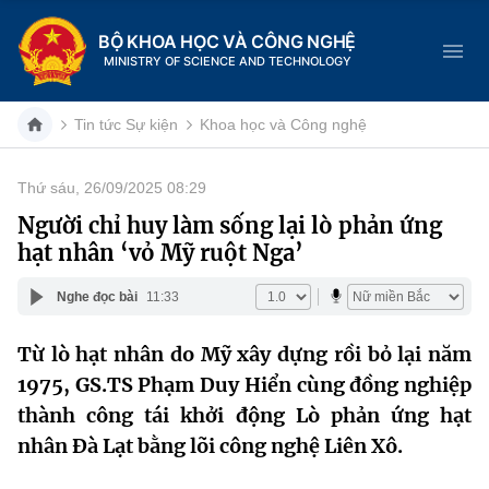
BỘ KHOA HỌC VÀ CÔNG NGHỆ
MINISTRY OF SCIENCE AND TECHNOLOGY
Tin tức Sự kiện
Khoa học và Công nghệ
Thứ sáu, 26/09/2025 08:29
Danh mục
Người chỉ huy làm sống lại lò phản ứng
hạt nhân ‘vỏ Mỹ ruột Nga’
Trang chủ
Nghe đọc bài
11:33
Giới thiệu
Từ lò hạt nhân do Mỹ xây dựng rồi bỏ lại năm
Chức năng nhiệm vụ
Tin tức sự kiện
1975, GS.TS Phạm Duy Hiển cùng đồng nghiệp
Dịch vụ công
thành công tái khởi động Lò phản ứng hạt
Cơ cấu tổ chức
Khoa học và Công nghệ
nhân Đà Lạt bằng lõi công nghệ Liên Xô.
Hệ thống văn bản
Lịch sử phát triển
Đổi mới sáng tạo