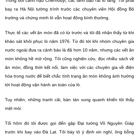
Trong bối cảnh hậu Chernobyl, các lãnh đạo rất lo lắng. Tôi phải
bay ra Hà Nội tường trình trước các chuyên viên Hội đồng Bộ
trưởng và chứng minh lò vẫn hoạt động bình thường.
Thực tế các vết ăn mòn đã có từ trước và tôi đã nhận thấy từ khi
khảo sát khôi phục lò năm 1976. Từ đó tới khi nhóm chuyên gia
nước ngoài đưa ra cảnh báo là đã hơn 10 năm, nhưng các vết ăn
mòn không hề mở rộng. Tôi cũng nghiên cứu, đọc nhiều sách về
ăn mòn, đồng thời kết nối, làm việc với các chuyên gia về điện
hóa trong nước để biết chắc tình trạng ăn mòn không ảnh hưởng
tới hoạt động vận hành an toàn của lò.
Tuy nhiên, những tranh cãi, bàn tán xung quanh khiến tôi thấy
mệt mỏi.
Tối hôm đó tôi được gọi đến gặp Đại tướng Võ Nguyên Giáp
trước khi bay vào Đà Lạt. Tôi bày tỏ ý định xin nghỉ, ông bỗng