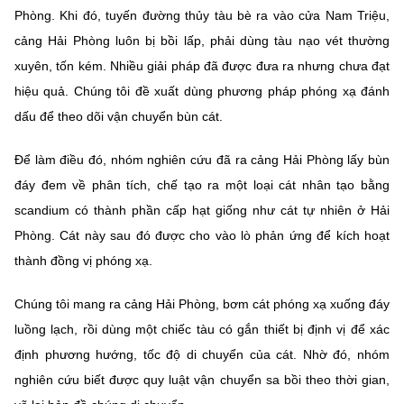
Phòng. Khi đó, tuyến đường thủy tàu bè ra vào cửa Nam Triệu,
cảng Hải Phòng luôn bị bồi lấp, phải dùng tàu nạo vét thường
xuyên, tốn kém. Nhiều giải pháp đã được đưa ra nhưng chưa đạt
hiệu quả. Chúng tôi đề xuất dùng phương pháp phóng xạ đánh
dấu để theo dõi vận chuyển bùn cát.
Để làm điều đó, nhóm nghiên cứu đã ra cảng Hải Phòng lấy bùn
đáy đem về phân tích, chế tạo ra một loại cát nhân tạo bằng
scandium có thành phần cấp hạt giống như cát tự nhiên ở Hải
Phòng. Cát này sau đó được cho vào lò phản ứng để kích hoạt
thành đồng vị phóng xạ.
Chúng tôi mang ra cảng Hải Phòng, bơm cát phóng xạ xuống đáy
luồng lạch, rồi dùng một chiếc tàu có gắn thiết bị định vị để xác
định phương hướng, tốc độ di chuyển của cát. Nhờ đó, nhóm
nghiên cứu biết được quy luật vận chuyển sa bồi theo thời gian,