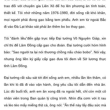
trao đổi với chuyên gia Liên Xô để họ lên phương án tính toán,
thiết kế. Tôi nhớ những năm 1976-1980, đời sống rất khó khăn,
mọi người phải đong gạo bằng tem phiếu. Anh em từ ngoài Bắc
đi vào Đà Lạt khảo sát phải ăn thêm bo bo thay gạo.
Tôi "đành liều"đến gặp trực tiếp Đại tướng Võ Nguyên Giáp, xin
chỉ thị để Lâm Đồng cấp gạo cho đoàn. Đại tướng cười hóm hỉnh
bảo: "Sao người ta lại nói thương chồng nấu cháo bobo". Nói vậy,
nhưng ông liền ký giấy cấp gạo đưa tôi đem về Sở lương thực
tỉnh Lâm Đồng.
Đại tướng rất sâu sát tới đời sống anh em, nhiều lần lên thăm, có
lần khi lò đã đi vào vận hành, ông yêu cầu tôi dẫn đến nhà ăn.
Lúc đó buổi tối, anh em ăn xong đã ra ngoài hết, chỉ còn một cô
nhân viên trong Ban quản lý công trình. Nhìn đĩa cơm với ít rau
và lèo tèo mấy miếng thịt cá, ông nói: "Ăn thế này lấy đâu sức mà