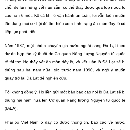
chỗ, để lại những vết nâu sẫm có thể thấy được qua lớp nước lò
cao hơn 6 mét. Kể cả khi lò vận hành an toàn, tôi vẫn luôn muốn
tận dụng mọi cơ hội để tìm hiểu xem tình trạng ăn mòn đáy lò có
tiếp tục phát triển.
Năm 1987, một nhóm chuyên gia nước ngoài sang Đà Lạt theo
dự án hợp tác kỹ thuật do Cơ quan Năng lượng Nguyên tử quốc
tế tài trợ. Họ thấy vết ăn mòn đáy lò, và kết luận lò Đà Lạt sẽ bị
thủng sau hai năm nữa, tức trước năm 1990, và ngỏ ý muốn
quay trở lại Đà Lạt để nghiên cứu.
Tôi không đồng ý. Họ liền gửi một bản báo cáo nói lò Đà Lạt sẽ bị
thủng hai năm nữa lên Cơ quan Năng lượng Nguyên tử quốc tế
(IAEA).
Phái bộ Việt Nam ở đây có được thông tin, báo cáo về nước.