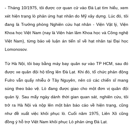
(Ghi rõ nguồn "https://mst.gov.vn" khi phát hành lại thông tin từ
- Tháng 10/1975, tôi được cơ quan cử vào Đà Lạt tìm hiểu, xem
website này)
xét hiện trạng lò phản ứng hạt nhân do Mỹ xây dựng. Lúc đó, tôi
đang là Trưởng phòng Nghiên cứu hạt nhân - Viện Vật lý, Viện
Khoa học Việt Nam (nay là Viện hàn lâm Khoa học và Công nghệ
Việt Nam), từng bảo vệ luận án tiến sĩ về hạt nhân tại Đại học
Lomonosov.
Từ Hà Nội, tôi bay bằng máy bay quân sự vào TP HCM, sau đó
được xe quân đội hộ tống lên Đà Lạt. Khi đó, tổ chức phản động
Fulro vẫn quấy nhiễu ở Tây Nguyên, nên có các chiến sĩ mang
súng theo bảo vệ. Lò đang được giao cho một đơn vị quân đội
quản lý. Sau mấy ngày dành thời gian quan sát, nghiên cứu, tôi
trở ra Hà Nội và nộp lên một bản báo cáo về hiện trạng, cũng
như đề xuất việc khôi phục lò. Cuối năm 1975, Liên Xô cũng
đồng ý hỗ trợ Việt Nam khôi phục Lò phản ứng Đà Lạt.