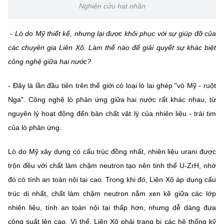
Nghiên cứu hạt nhân
- Lò do Mỹ thiết kế, nhưng lại được khôi phục với sự giúp đỡ của
các chuyên gia Liên Xô. Làm thế nào để giải quyết sự khác biệt
công nghệ giữa hai nước?
- Đây là lần đầu tiên trên thế giới có loại lò lai ghép "vỏ Mỹ - ruột
Nga". Công nghệ lò phản ứng giữa hai nước rất khác nhau, từ
nguyên lý hoạt động đến bản chất vật lý của nhiên liệu - trái tim
của lò phản ứng.
Lò do Mỹ xây dựng có cấu trúc đồng nhất, nhiên liệu urani được
trộn đều với chất làm chậm neutron tạo nên tinh thể U-ZrH, nhờ
đó có tính an toàn nội tại cao. Trong khi đó, Liên Xô áp dụng cấu
trúc dị nhất, chất làm chậm neutron nằm xen kẽ giữa các lớp
nhiên liệu, tính an toàn nội tại thấp hơn, nhưng dễ dàng đưa
công suất lên cao. Vì thế, Liên Xô phải trang bị các hệ thống kỹ