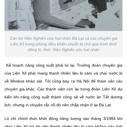
Cán bộ Viện Nghiên cứu hạt nhân Đà Lạt và các chuyên gia
Liên Xô trong phòng điều khiển chuẩn bị cho quá trình khởi
động lò. Ảnh: Viện Nghiên cứu hạt nhân
Kế hoạch nâng công suất phải lùi lại, Trưởng đoàn chuyên gia
của Liên Xô phải mang thanh nhiên liệu bị xám và chai nước lò
về Moskva khảo sát. Tôi cũng bay ra Hà Nội để tham vấn các
chuyên gia khác. Các thành viên còn lại trong đoàn Liên Xô dự
kiến khi nâng công suất thành công sẽ về nước ăn Tết dương
lịch, nhưng vì chuyện rắc rối đó nên chấp nhận ở lại Đà Lạt.
Lò chỉ chính thức khởi động năng lượng vào tháng 3/1984 khi
phía Liên Xô trả lời việc thanh nhiên liệu bị xám không gây ảnh