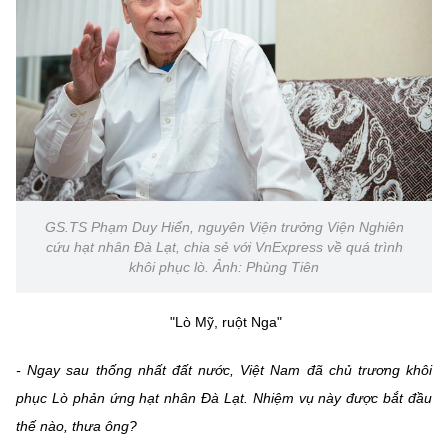
Chọn ngôn ngữ
Vietnamese
English
BỘ KHOA HỌC VÀ CÔNG NGHỆ
MINISTRY OF SCIENCE AND TECHNOLOGY
Điều khoản sử dụng
Theo dõi MST:
Góp ý
GS.TS Phạm Duy Hiển, nguyên Viện trưởng Viện Nghiên
cứu hạt nhân Đà Lạt, chia sẻ với VnExpress về quá trình
khôi phục lò. Ảnh: Phùng Tiên
Cơ quan chủ quản: Bộ Khoa học và Công nghệ (MST)
Chịu trách nhiệm nội dung: Nguyễn Thị Hải Hằng
Giám đốc Trung tâm Truyền thông Khoa học và Công nghệ.
"Lò Mỹ, ruột Nga"
Liên hệ
Địa chỉ: Ban Biên tập Cổng TTĐT - 18 Nguyễn Du, TP. Hà Nội
- Ngay sau thống nhất đất nước, Việt Nam đã chủ trương khôi
Điện thoại: 024 3936 9506
phục Lò phản ứng hạt nhân Đà Lạt. Nhiệm vụ này được bắt đầu
Email:
stc@mst.gov.vn
thế nào, thưa ông?
©2026 Bản quyền thuộc Bộ Khoa Học và Công Nghệ