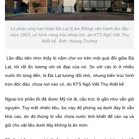
Lò phản ứng hạt nhân Đà Lạt (Lâm Đồng) vận hành lần đầu
năm 1963, có hình vòng tròn khép kín, do KTS Ngô Viết Thụ
thiết kế. Ảnh: Hoàng Trường
Lần đầu tiên nhìn thấy lò nằm chơ vơ trên một quả đồi giữa Đà
Lạt, tôi rất ấn tượng với vẻ đẹp của nó. So với các lò ở nhiều
nước tôi từng đến, lò Đà Lạt tương đối nhỏ, nhưng kiến trúc hình
tròn độc đáo, chưa nơi nào có, do KTS Ngô Viết Thụ thiết kế.
Ngoại trừ phần lõi đã được Mỹ rút đi, cấu trúc lò gần như vẫn giữ
nguyên. Tuy mất nhiên liệu, lúc này độ phóng xạ dưới đáy lò vẫn
khá cao, do đó thùng lò vẫn chứa nước tinh khiết để cản xạ và
giữ cho vật liệu dưới đáy không bị ăn mòn.