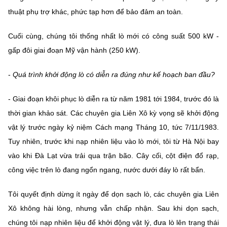
thuật phụ trợ khác, phức tạp hơn để bảo đảm an toàn.
Cuối cùng, chúng tôi thống nhất lò mới có công suất 500 kW -
gấp đôi giai đoạn Mỹ vận hành (250 kW).
-
Quá trình khởi động lò có diễn ra đúng như kế hoạch ban đầu?
- Giai đoạn khôi phục lò diễn ra từ năm 1981 tới 1984, trước đó là
thời gian khảo sát. Các chuyên gia Liên Xô kỳ vọng sẽ khởi động
vật lý trước ngày kỷ niệm Cách mạng Tháng 10, tức 7/11/1983.
Tuy nhiên, trước khi nạp nhiên liệu vào lò mới, tôi từ Hà Nội bay
vào khi Đà Lạt vừa trải qua trận bão. Cây cối, cột điện đổ rạp,
công việc trên lò đang ngổn ngang, nước dưới đáy lò rất bẩn.
Tôi quyết định dừng ít ngày để dọn sạch lò, các chuyên gia Liên
Xô không hài lòng, nhưng vẫn chấp nhận. Sau khi dọn sạch,
chúng tôi nạp nhiên liệu để khởi động vật lý, đưa lò lên trạng thái