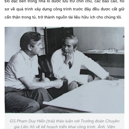
Đồ đạc bên trong nhà lò được lưu trữ chỉn chu, các báo cáo, hồ
sơ về quá trình xây dựng công trình trước đây đều được cất giữ
cẩn thận trong tủ, trở thành nguồn tài liệu hữu ích cho chúng tôi.
GS Phạm Duy Hiển (trái) thảo luận với Trưởng đoàn Chuyên
gia Liên Xô về kế hoạch triển khai công trình. Ảnh: Viện