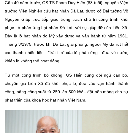
Gần 40 năm trước, GS.TS Phạm Duy Hiển (88 tuổi), nguyên Viện
MST IOFFICE
Văn bản QPPL
Sở Khoa học và Công nghệ
Chuyển đổi số
trưởng Viện Nghiên cứu hạt nhân Đà Lạt, được cố Đại tướng Võ
Nguyên Giáp trực tiếp giao trọng trách chủ trì công trình khôi
THỐNG KÊ
Văn bản chỉ đạo điều hành
Bưu chính, Viễn thông
phục Lò phản ứng hạt nhân Đà Lạt, với sự giúp đỡ của Liên Xô.
Multimedia
Khoa học và Công nghệ
Đây là lò hạt nhân do Mỹ xây dựng và vận hành từ năm 1961.
Lấy ý kiến người dân về dự thảo VBQPPL
Sở hữu trí tuệ
Tháng 3/1975, trước khi Đà Lạt giải phóng, người Mỹ đã rút hết
THƯ ĐIỆN TỬ
Đổi mới sáng tạo
Tiêu chuẩn, đo lường, chất lượng
các thanh nhiên liệu - "trái tim" của lò phản ứng - đưa về nước,
Khác
khiến lò không thể hoạt động.
Chuyển đổi số
Năng lượng nguyên tử
Videos
Từ một công trình bỏ không, GS Hiển cùng đội ngũ cán bộ,
Bưu chính, Viễn thông
Tin tổng hợp
chuyên gia Liên Xô đã khôi phục lò, đưa vào vận hành thành
Infographic
công, nâng công suất từ 250 lên 500 kW - đặt nền móng cho sự
Sở hữu trí tuệ
Tin địa phương
Ảnh
phát triển của khoa học hạt nhân Việt Nam.
Tiêu chuẩn, đo lường, chất lượng
Voice
Năng lượng nguyên tử
Nhiệm vụ trọng tâm