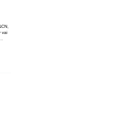
H&CN,
 vai
..