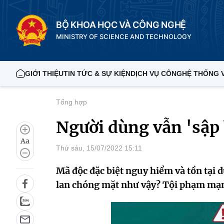
BỘ KHOA HỌC VÀ CÔNG NGHỆ
MINISTRY OF SCIENCE AND TECHNOLOGY
GIỚI THIỆU
TIN TỨC & SỰ KIỆN
DỊCH VỤ CÔNG
HỆ THỐNG 
Tổng hợp
Người dùng vẫn 'sập b
Aa
Thứ sáu, 15/07/2022 15:11
Mã độc đặc biệt nguy hiểm và tồn tại 
lan chóng mặt như vậy? Tội phạm mạng