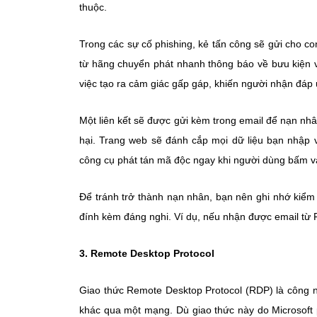
thuộc.
Trong các sự cố phishing, kẻ tấn công sẽ gửi cho co
từ hãng chuyển phát nhanh thông báo về bưu kiện v
việc tạo ra cảm giác gấp gáp, khiến người nhận đáp 
Một liên kết sẽ được gửi kèm trong email để nạn nhân
hại. Trang web sẽ đánh cắp mọi dữ liệu bạn nhập v
công cụ phát tán mã độc ngay khi người dùng bấm và
Để tránh trở thành nạn nhân, bạn nên ghi nhớ kiểm t
đính kèm đáng nghi. Ví dụ, nếu nhận được email từ F
3. Remote Desktop Protocol
Giao thức Remote Desktop Protocol (RDP) là công n
khác qua một mạng. Dù giao thức này do Microsoft p