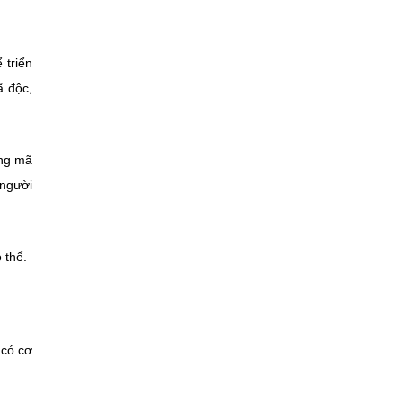
 triển
ã độc,
ông mã
 người
 thể.
 có cơ