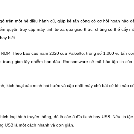
ỏ trên một hệ điều hành cũ, giúp kẻ tấn công có cơ hội hoàn hảo để
hiếm quyền truy cập máy tính từ xa qua giao thức, chúng có thể cấy m
hay biết.
 RDP. Theo báo cáo năm 2020 của Paloalto, trong số 1.000 vụ tấn c
m trung gian lây nhiễm ban đầu. Ransomware sẽ mã hóa tập tin của
h, kích hoạt xác minh hai bước và cập nhật máy chủ bất cứ khi nào có
ích loại hình truyền thống, đó là các ổ đĩa flash hay USB. Nếu tin tặc
 dụng USB là một cách nhanh và đơn giản.