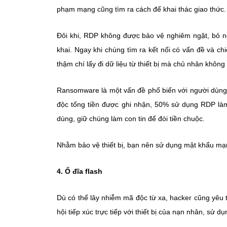
phạm mạng cũng tìm ra cách để khai thác giao thức.
Đôi khi, RDP không được bảo vệ nghiêm ngặt, bỏ ng
khai. Ngay khi chúng tìm ra kết nối có vấn đề và c
thậm chí lấy đi dữ liệu từ thiết bị mà chủ nhân không 
Ransomware là một vấn đề phổ biến với người dùng
độc tống tiền được ghi nhận, 50% sử dụng RDP là
dùng, giữ chúng làm con tin để đòi tiền chuộc.
Nhằm bảo vệ thiết bị, bạn nên sử dụng mật khẩu mạn
4. Ổ đĩa flash
Dù có thể lây nhiễm mã độc từ xa, hacker cũng yêu th
hội tiếp xúc trực tiếp với thiết bị của nạn nhân, sử