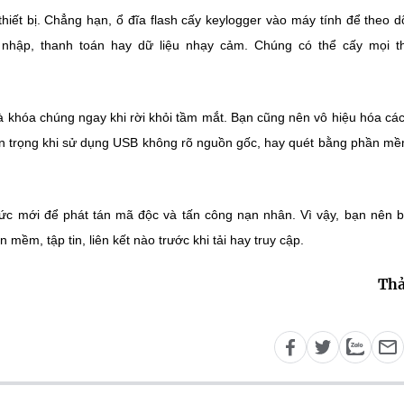
hiết bị. Chẳng hạn, ổ đĩa flash cấy keylogger vào máy tính để theo d
nhập, thanh toán hay dữ liệu nhạy cảm. Chúng có thể cấy mọi th
 và khóa chúng ngay khi rời khỏi tầm mắt. Bạn cũng nên vô hiệu hóa cá
ận trọng khi sử dụng USB không rõ nguồn gốc, hay quét bằng phần mề
c mới để phát tán mã độc và tấn công nạn nhân. Vì vậy, bạn nên 
 mềm, tập tin, liên kết nào trước khi tải hay truy cập.
Thả