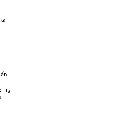
 kết
iến
Đ-TTg
g
.