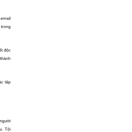
 email
 trong
ết độc
 thành
ác tập
 người
u. Tội