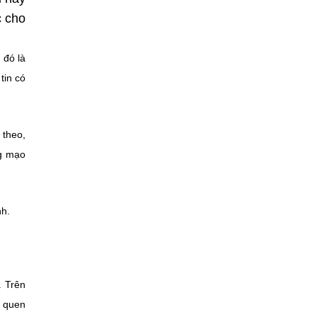
c cho
 đó là
tin có
 theo,
ng mạo
nh.
. Trên
h quen