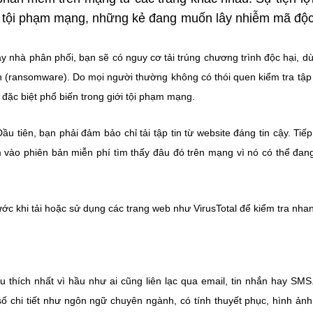
ủa tội phạm mạng, những kẻ đang muốn lây nhiễm mã độ
y nhà phân phối, bạn sẽ có nguy cơ tải trúng chương trình độc hại, dù
(ransomware). Do mọi người thường không có thói quen kiểm tra tập 
y đặc biệt phổ biến trong giới tội phạm mạng.
u tiên, bạn phải đảm bảo chỉ tải tập tin từ website đáng tin cậy. Tiếp
 vào phiên bản miễn phí tìm thấy đâu đó trên mạng vì nó có thể đa
ước khi tải hoặc sử dụng các trang web như VirusTotal để kiểm tra nha
u thích nhất vì hầu như ai cũng liên lạc qua email, tin nhắn hay SMS
ố chi tiết như ngôn ngữ chuyên ngành, có tính thuyết phục, hình ản