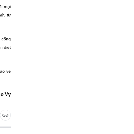
õi mọi
ứ, từ
c cổng
m diệt
bảo vệ
o Vy