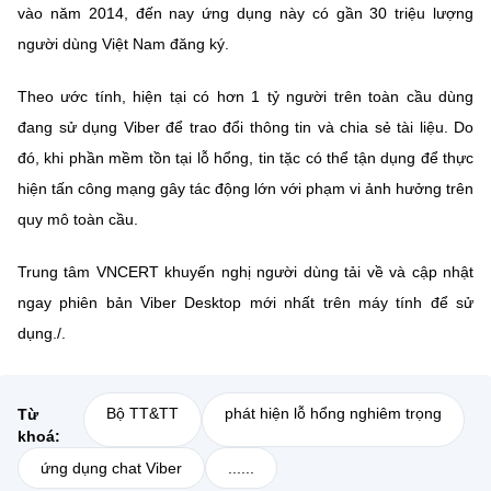
(Ghi rõ nguồn "https://mst.gov.vn" khi phát hành lại thông tin từ
vào năm 2014, đến nay ứng dụng này có gần 30 triệu lượng
website này)
người dùng Việt Nam đăng ký.
Theo ước tính, hiện tại có hơn 1 tỷ người trên toàn cầu dùng
đang sử dụng Viber để trao đổi thông tin và chia sẻ tài liệu. Do
đó, khi phần mềm tồn tại lỗ hổng, tin tặc có thể tận dụng để thực
hiện tấn công mạng gây tác động lớn với phạm vi ảnh hưởng trên
quy mô toàn cầu.
Trung tâm VNCERT khuyến nghị người dùng tải về và cập nhật
ngay phiên bản Viber Desktop mới nhất trên máy tính để sử
dụng./.
Bộ TT&TT
phát hiện lỗ hổng nghiêm trọng
Từ
khoá:
ứng dụng chat Viber
......