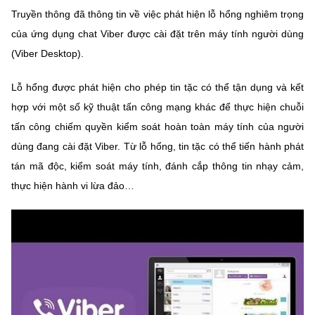
Truyền thông đã thông tin về việc phát hiện lỗ hổng nghiêm trọng
MST IOFFICE
Văn bản QPPL
Sở Khoa học và Công nghệ
Chuyển đổi số
của ứng dụng chat Viber được cài đặt trên máy tính người dùng
THỐNG KÊ
Văn bản chỉ đạo điều hành
(Viber Desktop).
Bưu chính, Viễn thông
Multimedia
Khoa học và Công nghệ
Lấy ý kiến người dân về dự thảo VBQPPL
Lỗ hổng được phát hiện cho phép tin tặc có thể tận dụng và kết
Sở hữu trí tuệ
hợp với một số kỹ thuật tấn công mạng khác để thực hiện chuỗi
THƯ ĐIỆN TỬ
Đổi mới sáng tạo
Tiêu chuẩn, đo lường, chất lượng
tấn công chiếm quyền kiểm soát hoàn toàn máy tính của người
Khác
dùng đang cài đặt Viber. Từ lỗ hổng, tin tặc có thể tiến hành phát
Chuyển đổi số
Năng lượng nguyên tử
tán mã độc, kiểm soát máy tính, đánh cắp thông tin nhạy cảm,
Videos
Bưu chính, Viễn thông
thực hiện hành vi lừa đảo…
Tin tổng hợp
Infographic
Sở hữu trí tuệ
Tin địa phương
Ảnh
Tiêu chuẩn, đo lường, chất lượng
Voice
Năng lượng nguyên tử
Nhiệm vụ trọng tâm