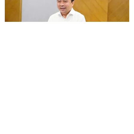
Chương trình nghiên cứu khoa học cơ bản cần gắn với phát
triển công nghệ chiến lược của quốc gia
Trước yêu cầu khoa học và công nghệ phục vụ phát triển công
nghệ chiến lược và nâng cao năng lực cạnh tranh quốc gia, ngày
5/8/2026 Bộ KH&CN tổ chức tham vấn các chuyên gia, nhà...