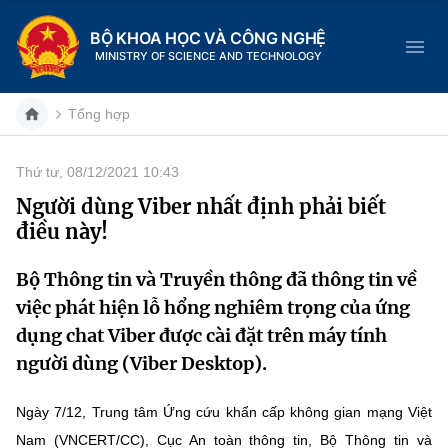
BỘ KHOA HỌC VÀ CÔNG NGHỆ
MINISTRY OF SCIENCE AND TECHNOLOGY
Tổng hợp
Thứ tư, 08/12/2021 10:43
Danh mục
Người dùng Viber nhất định phải biết
điều này!
Trang chủ
Bộ Thông tin và Truyền thông đã thông tin về
Giới thiệu
việc phát hiện lỗ hổng nghiêm trọng của ứng
Chức năng nhiệm vụ
Tin tức sự kiện
dụng chat Viber được cài đặt trên máy tính
người dùng (Viber Desktop).
Dịch vụ công
Cơ cấu tổ chức
Khoa học và Công nghệ
Ngày 7/12, Trung tâm Ứng cứu khẩn cấp không gian mạng Việt
Hệ thống văn bản
Lịch sử phát triển
Đổi mới sáng tạo
Nam (VNCERT/CC), Cục An toàn thông tin, Bộ Thông tin và