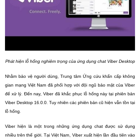
Chọn ngôn ngữ
Vietnamese
English
BỘ KHOA HỌC VÀ CÔNG NGHỆ
MINISTRY OF SCIENCE AND TECHNOLOGY
Phát hiện lỗ hổng nghiêm trọng của ứng dụng chat Viber Desktop
Điều khoản sử dụng
Theo dõi MST:
Góp ý
Nhằm bảo vệ người dùng, Trung tâm Ứng cứu khẩn cấp không
Cơ quan chủ quản: Bộ Khoa học và Công nghệ (MST)
gian mạng Việt Nam đã phối hợp với đội ngũ bảo mật của Viber
Chịu trách nhiệm nội dung: Nguyễn Thị Hải Hằng
để xử lý. Đến nay, Viber đã khắc phục lỗ hổng này tại phiên bản
Giám đốc Trung tâm Truyền thông Khoa học và Công nghệ.
Viber Desktop 16.0.0. Tuy nhiên các phiên bản cũ hiện vẫn tồn tại
Liên hệ
lỗ hổng.
Địa chỉ: Ban Biên tập Cổng TTĐT - 18 Nguyễn Du, TP. Hà Nội
Điện thoại: 024 3936 9506
Viber hiện là một trong những ứng dụng chat được sử dụng
Email:
stc@mst.gov.vn
©2026 Bản quyền thuộc Bộ Khoa Học và Công Nghệ
nhiều trên thế giới. Tại Việt Nam, Viber xuất hiện lần đầu tiên vào