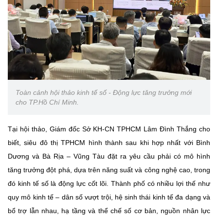
(Ghi rõ nguồn "https://mst.gov.vn" khi phát hành lại thông tin từ
website này)
Toàn cảnh hội thảo kinh tế số - Động lực tăng trưởng mới
cho TP.Hồ Chí Minh.
Tại hội thảo, Giám đốc Sở KH-CN TPHCM Lâm Đình Thắng cho
biết, siêu đô thị TPHCM hình thành sau khi hợp nhất với Bình
Dương và Bà Rịa – Vũng Tàu đặt ra yêu cầu phải có mô hình
tăng trưởng đột phá, dựa trên năng suất và công nghệ cao, trong
đó kinh tế số là động lực cốt lõi. Thành phố có nhiều lợi thế như
quy mô kinh tế – dân số vượt trội, hệ sinh thái kinh tế đa dạng và
bổ trợ lẫn nhau, hạ tầng và thể chế số cơ bản, nguồn nhân lực