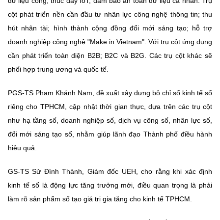
dữ liệu công; thúc đẩy IoT; đảm bảo an toàn dữ liệu cá nhân. Trụ
cột phát triển nền cần đầu tư nhân lực công nghệ thông tin; thu
hút nhân tài; hình thành cộng đồng đổi mới sáng tạo; hỗ trợ
doanh nghiệp công nghệ "Make in Vietnam". Với trụ cột ứng dụng
cần phát triển toàn diện B2B; B2C và B2G. Các trụ cột khác sẽ
phối hợp trung ương và quốc tế.
PGS-TS Phạm Khánh Nam, đề xuất xây dựng bộ chỉ số kinh tế số
riêng cho TPHCM, cập nhật thời gian thực, dựa trên các trụ cột
như hạ tầng số, doanh nghiệp số, dịch vụ công số, nhân lực số,
đổi mới sáng tạo số, nhằm giúp lãnh đạo Thành phố điều hành
hiệu quả.
GS-TS Sử Đình Thành, Giám đốc UEH, cho rằng khi xác định
kinh tế số là động lực tăng trưởng mới, điều quan trọng là phải
làm rõ sản phẩm số tạo giá trị gia tăng cho kinh tế TPHCM.