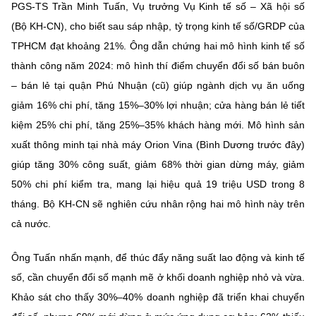
PGS-TS Trần Minh Tuấn, Vụ trưởng Vụ Kinh tế số – Xã hội số
MST IOFFICE
Văn bản QPPL
Sở Khoa học và Công nghệ
Chuyển đổi số
(Bộ KH-CN), cho biết sau sáp nhập, tỷ trọng kinh tế số/GRDP của
TPHCM đạt khoảng 21%. Ông dẫn chứng hai mô hình kinh tế số
THỐNG KÊ
Văn bản chỉ đạo điều hành
Bưu chính, Viễn thông
thành công năm 2024: mô hình thí điểm chuyển đổi số bán buôn
Multimedia
Khoa học và Công nghệ
– bán lẻ tại quận Phú Nhuận (cũ) giúp ngành dịch vụ ăn uống
Lấy ý kiến người dân về dự thảo VBQPPL
Sở hữu trí tuệ
giảm 16% chi phí, tăng 15%–30% lợi nhuận; cửa hàng bán lẻ tiết
THƯ ĐIỆN TỬ
Đổi mới sáng tạo
Tiêu chuẩn, đo lường, chất lượng
kiệm 25% chi phí, tăng 25%–35% khách hàng mới. Mô hình sản
Khác
xuất thông minh tại nhà máy Orion Vina (Bình Dương trước đây)
Chuyển đổi số
Năng lượng nguyên tử
giúp tăng 30% công suất, giảm 68% thời gian dừng máy, giảm
Videos
50% chi phí kiểm tra, mang lại hiệu quả 19 triệu USD trong 8
Bưu chính, Viễn thông
Tin tổng hợp
Infographic
tháng. Bộ KH-CN sẽ nghiên cứu nhân rộng hai mô hình này trên
Sở hữu trí tuệ
cả nước.
Tin địa phương
Ảnh
Tiêu chuẩn, đo lường, chất lượng
Ông Tuấn nhấn mạnh, để thúc đẩy năng suất lao động và kinh tế
Voice
số, cần chuyển đổi số mạnh mẽ ở khối doanh nghiệp nhỏ và vừa.
Năng lượng nguyên tử
Nhiệm vụ trọng tâm
Khảo sát cho thấy 30%–40% doanh nghiệp đã triển khai chuyển