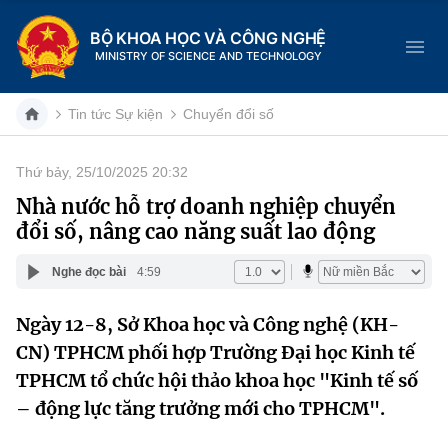
BỘ KHOA HỌC VÀ CÔNG NGHỆ
MINISTRY OF SCIENCE AND TECHNOLOGY
Tin tức Sự kiện
Chuyển đổi số
Thứ bảy, 25/10/2025 20:32
Danh mục
Nhà nước hỗ trợ doanh nghiệp chuyển
đổi số, nâng cao năng suất lao động
Trang chủ
Nghe đọc bài
4:59
Giới thiệu
Ngày 12-8, Sở Khoa học và Công nghệ (KH-
Chức năng nhiệm vụ
Tin tức sự kiện
CN) TPHCM phối hợp Trường Đại học Kinh tế
Dịch vụ công
TPHCM tổ chức hội thảo khoa học "Kinh tế số
Cơ cấu tổ chức
Khoa học và Công nghệ
– động lực tăng trưởng mới cho TPHCM".
Hệ thống văn bản
Lịch sử phát triển
Đổi mới sáng tạo