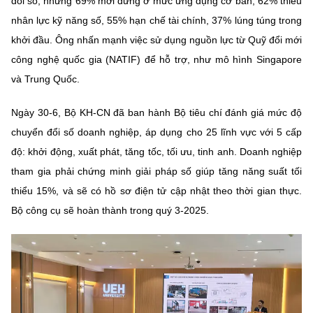
đổi số, nhưng 69% mới dừng ở mức ứng dụng cơ bản; 62% thiếu
Chọn ngôn ngữ
nhân lực kỹ năng số, 55% hạn chế tài chính, 37% lúng túng trong
Vietnamese
English
khởi đầu. Ông nhấn mạnh việc sử dụng nguồn lực từ Quỹ đổi mới
công nghệ quốc gia (NATIF) để hỗ trợ, như mô hình Singapore
và Trung Quốc.
BỘ KHOA HỌC VÀ CÔNG NGHỆ
Ngày 30-6, Bộ KH-CN đã ban hành Bộ tiêu chí đánh giá mức độ
MINISTRY OF SCIENCE AND TECHNOLOGY
chuyển đổi số doanh nghiệp, áp dụng cho 25 lĩnh vực với 5 cấp
Điều khoản sử dụng
Theo dõi MST:
Góp ý
độ: khởi động, xuất phát, tăng tốc, tối ưu, tinh anh. Doanh nghiệp
tham gia phải chứng minh giải pháp số giúp tăng năng suất tối
Cơ quan chủ quản: Bộ Khoa học và Công nghệ (MST)
thiểu 15%, và sẽ có hồ sơ điện tử cập nhật theo thời gian thực.
Chịu trách nhiệm nội dung: Nguyễn Thị Hải Hằng
Bộ công cụ sẽ hoàn thành trong quý 3-2025.
Giám đốc Trung tâm Truyền thông Khoa học và Công nghệ.
Liên hệ
Địa chỉ: Ban Biên tập Cổng TTĐT - 18 Nguyễn Du, TP. Hà Nội
Điện thoại: 024 3936 9506
Email:
stc@mst.gov.vn
©2026 Bản quyền thuộc Bộ Khoa Học và Công Nghệ