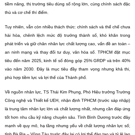
tiềm năng, thị trường tiêu dùng số rộng lớn, cùng chính sách đặc
thù và cơ chế thí điểm.
Tuy nhiên, vẫn còn nhiều thách thức: chính sách và thể chế chưa
hài hòa, chênh lệch mức độ trưởng thành số, khó khăn trong
phát triển và giữ chân nhân lực chất lượng cao, vấn đề an toàn –
an ninh mạng và thay đổi tư duy, văn hóa số. TPHCM đặt mục
tiêu đến năm 2025, kinh tế số đóng góp 25% GRDP và trên 40%
vào năm 2030. Đây là mục tiêu đầy tham vọng nhưng khả thi,
phù hợp tiềm lực và lợi thế của Thành phố.
Về nguồn nhân lực, TS Thái Kim Phụng, Phó Hiệu trưởng Trường
Công nghệ và Thiết kế UEH, nhận định TPHCM (trước sáp nhập)
là trung tâm nhân lực lớn và chất lượng nhất, nhưng cần đáp ứng
tốt hơn nhu cầu kỹ năng chuyên sâu. Tỉnh Bình Dương trước đây
mạnh về quy mô, hạ tầng nhưng yếu về chất lượng nhân lực số;
tỉnh Bà Rịa – Vũng Tàu trước đây lại có lợi thế đào tạo và tỷ lệ lao