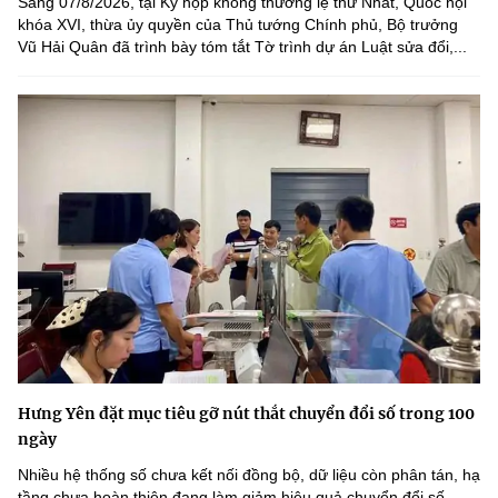
Sáng 07/8/2026, tại Kỳ họp không thường lệ thứ Nhất, Quốc hội
khóa XVI, thừa ủy quyền của Thủ tướng Chính phủ, Bộ trưởng
Vũ Hải Quân đã trình bày tóm tắt Tờ trình dự án Luật sửa đổi,...
Hưng Yên đặt mục tiêu gỡ nút thắt chuyển đổi số trong 100
ngày
Nhiều hệ thống số chưa kết nối đồng bộ, dữ liệu còn phân tán, hạ
tầng chưa hoàn thiện đang làm giảm hiệu quả chuyển đổi số.