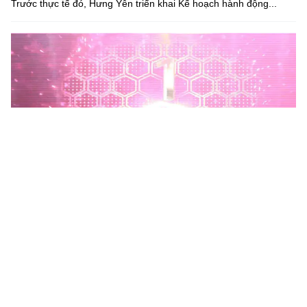
Trước thực tế đó, Hưng Yên triển khai Kế hoạch hành động...
Phú Thọ phát động Chiến dịch 90 ngày xây dựng, hoàn
thiện Kho dữ liệu tỉnh Phú Thọ
Chiến dịch 90 ngày xây dựng, hoàn thiện Kho dữ liệu tỉnh Phú
Thọ nhằm chuẩn hóa, làm sạch, làm giàu, kết nối và đồng bộ dữ
liệu, hình thành kho dữ liệu dùng chung phục vụ công tác...