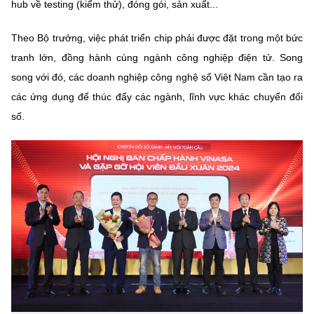
(Ghi rõ nguồn "https://mst.gov.vn" khi phát hành lại thông tin từ
hub về testing (kiểm thử), đóng gói, sản xuất...
website này)
Theo Bộ trưởng, việc phát triển chip phải được đặt trong một bức
tranh lớn, đồng hành cùng ngành công nghiệp điện tử. Song
song với đó, các doanh nghiệp công nghệ số Việt Nam cần tạo ra
các ứng dụng để thúc đẩy các ngành, lĩnh vực khác chuyển đổi
số.