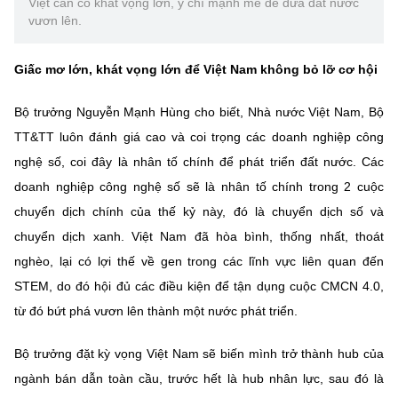
Việt cần có khát vọng lớn, ý chí mạnh mẽ để đưa đất nước
Chọn ngôn ngữ
vươn lên.
Vietnamese
English
Giấc mơ lớn, khát vọng lớn để Việt Nam không bỏ lỡ cơ hội
Bộ trưởng Nguyễn Mạnh Hùng cho biết, Nhà nước Việt Nam, Bộ
BỘ KHOA HỌC VÀ CÔNG NGHỆ
TT&TT luôn đánh giá cao và coi trọng các doanh nghiệp công
MINISTRY OF SCIENCE AND TECHNOLOGY
nghệ số, coi đây là nhân tố chính để phát triển đất nước. Các
doanh nghiệp công nghệ số sẽ là nhân tố chính trong 2 cuộc
Điều khoản sử dụng
Theo dõi MST:
Góp ý
chuyển dịch chính của thế kỷ này, đó là chuyển dịch số và
chuyển dịch xanh. Việt Nam đã hòa bình, thống nhất, thoát
Cơ quan chủ quản: Bộ Khoa học và Công nghệ (MST)
nghèo, lại có lợi thế về gen trong các lĩnh vực liên quan đến
Chịu trách nhiệm nội dung: Nguyễn Thị Hải Hằng
Giám đốc Trung tâm Truyền thông Khoa học và Công nghệ.
STEM, do đó hội đủ các điều kiện để tận dụng cuộc CMCN 4.0,
Liên hệ
từ đó bứt phá vươn lên thành một nước phát triển.
Địa chỉ: Ban Biên tập Cổng TTĐT - 18 Nguyễn Du, TP. Hà Nội
Điện thoại: 024 3936 9506
Bộ trưởng đặt kỳ vọng Việt Nam sẽ biến mình trở thành hub của
Email:
stc@mst.gov.vn
ngành bán dẫn toàn cầu, trước hết là hub nhân lực, sau đó là
©2026 Bản quyền thuộc Bộ Khoa Học và Công Nghệ