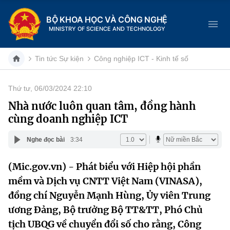
BỘ KHOA HỌC VÀ CÔNG NGHỆ
MINISTRY OF SCIENCE AND TECHNOLOGY
Tin tức Sự kiện
Công nghiệp ICT - Kinh tế số
Thứ tư, 06/03/2024 22:10
Danh mục
Nhà nước luôn quan tâm, đồng hành
cùng doanh nghiệp ICT
Trang chủ
Nghe đọc bài
3:34
Giới thiệu
(Mic.gov.vn) - Phát biểu với Hiệp hội phần
Chức năng nhiệm vụ
Tin tức sự kiện
mềm và Dịch vụ CNTT Việt Nam (VINASA),
Dịch vụ công
đồng chí Nguyễn Mạnh Hùng, Ủy viên Trung
Cơ cấu tổ chức
Khoa học và Công nghệ
ương Đảng, Bộ trưởng Bộ TT&TT, Phó Chủ
Hệ thống văn bản
Lịch sử phát triển
Đổi mới sáng tạo
tịch UBQG về chuyển đổi số cho rằng, Công