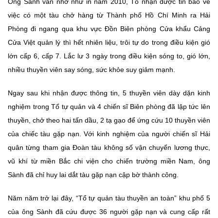
Ông Sành vẫn nhớ như in năm 2010, Tổ nhận được tin báo về
việc có một tàu chở hàng từ Thành phố Hồ Chí Minh ra Hải
Phòng đi ngang qua khu vực Đồn Biên phòng Cửa khẩu Cảng
Cửa Việt quản lý thì hết nhiên liệu, trôi tự do trong điều kiện gió
lớn cấp 6, cấp 7. Lắc lư 3 ngày trong điều kiện sóng to, gió lớn,
nhiều thuyền viên say sóng, sức khỏe suy giảm mạnh.
Ngay sau khi nhận được thông tin, 5 thuyền viên dày dặn kinh
nghiệm trong Tổ tự quản và 4 chiến sĩ Biên phòng đã lập tức lên
thuyền, chở theo hai tấn dầu, 2 tạ gạo để ứng cứu 10 thuyền viên
của chiếc tàu gặp nạn. Với kinh nghiệm của người chiến sĩ Hải
quân từng tham gia Đoàn tàu không số vận chuyển lương thực,
vũ khí từ miền Bắc chi viện cho chiến trường miền Nam, ông
Sành đã chỉ huy lai dắt tàu gặp nạn cập bờ thành công.
Năm năm trở lại đây, “Tổ tự quản tàu thuyền an toàn” khu phố 5
của ông Sành đã cứu được 36 người gặp nạn và cung cấp rất