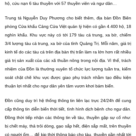
hộ, cứu nạn 6 tàu thuyền với 57 thuyền viên và ngư dân…
Trung tá Nguyễn Duy Phương cho biết thêm, địa bàn Đồn Biên
phòng Cửa khẩu Cảng Cửa Việt quản lý hiện có gần 4.400 hộ, 18
nghìn khẩu. Khu vực này có tới 179 tàu cá trung, xa bờ, chiếm
3/4 lượng tàu cá trung, xa bờ của tỉnh Quảng Trị. Mỗi năm, giá trị
kinh tế do các tàu cá trên địa bàn thị trấn làm ra lớn hơn rất nhiều
giá trị sản xuất của các xã thuần nông trong nội địa. Vì thế, trách
nhiệm của Đồn là thường xuyên tổ chức lực lượng tuần tra, kiểm
soát chặt chẽ khu vực được giao phụ trách nhằm tạo điều kiện
thuận lợi nhất cho ngư dân yên tâm vươn khơi bám biển.
Đồn cũng duy trì hệ thống thông tin liên lạc trực 24/24h để cung
cấp thông tin diễn biến thời tiết, tình hình dịch bệnh cho ngư dân.
Đồng thời tiếp nhận các thông tin về tàu, thuyền gặp sự cố như:
bị chết máy, thả trôi dòng, gạo sắp hết, điện sắp mất, trên thuyền
có người ốm… để kịp thời thông báo cho tàu, thuyền gần nhất tới