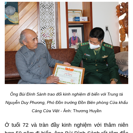
MST IOFFICE
Văn bản QPPL
Sở Khoa học và Công nghệ
Chuyển đổi số
THỐNG KÊ
Văn bản chỉ đạo điều hành
Bưu chính, Viễn thông
Multimedia
Khoa học và Công nghệ
Lấy ý kiến người dân về dự thảo VBQPPL
Sở hữu trí tuệ
THƯ ĐIỆN TỬ
Đổi mới sáng tạo
Tiêu chuẩn, đo lường, chất lượng
Khác
Chuyển đổi số
Năng lượng nguyên tử
Videos
Bưu chính, Viễn thông
Tin tổng hợp
Infographic
Sở hữu trí tuệ
Ông Bùi Đình Sành trao đổi kinh nghiệm đi biển với Trung tá
Tin địa phương
Ảnh
Nguyễn Duy Phương, Phó Đồn trưởng Đồn Biên phòng Cửa khẩu
Tiêu chuẩn, đo lường, chất lượng
Voice
Cảng Cửa Việt
- Ảnh: Thương Huyền
Năng lượng nguyên tử
Nhiệm vụ trọng tâm
Ở tuổi 72 và tràn đầy kinh nghiệm với thâm niên