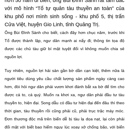
hơn 50 năm đi biển, ông Bùi Đình Sành rất tâm đắc
Chọn ngôn ngữ
với mô hình “Tổ tự quản tàu thuyền an toàn” của
Vietnamese
English
khu phố nơi mình sinh sống - khu phố 5, thị trấn
Cửa Việt, huyện Gio Linh, tỉnh Quảng Trị.
Ông Bùi Đình Sành cho biết, cách đây hơn chục năm, trước khi
Tổ được thành lập, ngư dân mạnh ai nấy đi; thông tin tọa độ
BỘ KHOA HỌC VÀ CÔNG NGHỆ
được các chủ tàu giữ bí mật tuyệt đối vì không muốn chia sẻ
MINISTRY OF SCIENCE AND TECHNOLOGY
nguồn lợi.
Điều khoản sử dụng
Theo dõi MST:
Góp ý
Tuy nhiên, nguồn lợi hải sản gần bờ dần cạn kiệt, thêm nữa là
Cơ quan chủ quản: Bộ Khoa học và Công nghệ (MST)
người tiêu dùng yêu cầu chất lượng sản phẩm ngày càng cao
Chịu trách nhiệm nội dung: Nguyễn Thị Hải Hằng
hơn, đòi hỏi ngư dân phải vươn khơi đánh bắt xa bờ để tìm cho
Giám đốc Trung tâm Truyền thông Khoa học và Công nghệ.
được cá to, cá quý. Muốn ra khơi xa, ngư dân phải đầu tư tàu
Liên hệ
thuyền to, hiện đại. Song dẫu có đầu tư hiện đại đến đâu thì theo
Địa chỉ: Ban Biên tập Cổng TTĐT - 18 Nguyễn Du, TP. Hà Nội
thời gian, tàu thuyền rồi cũng phải cũ, phải trục trặc máy móc.
Điện thoại: 024 3936 9506
Email:
stc@mst.gov.vn
Đơn thương độc mã trên biển dễ bị tàu lạ dọa nạt, lại còn phải
©2026 Bản quyền thuộc Bộ Khoa Học và Công Nghệ
đối mặt với biết bao hiểm nguy lúc xoay xở chống bão, với biển