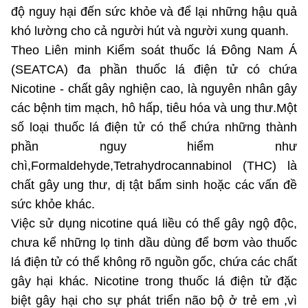
Chọn ngôn ngữ
độ nguy hại đến sức khỏe và để lại những hậu quả
khó lường cho cả người hút và người xung quanh.
Vietnamese
English
Theo Liên minh Kiểm soát thuốc lá Đông Nam Á
(SEATCA) đa phần thuốc lá điện tử có chứa
Nicotine - chất gây nghiện cao, là nguyên nhân gây
BỘ KHOA HỌC VÀ CÔNG NGHỆ
các bệnh tim mạch, hô hấp, tiêu hóa và ung thư.Một
MINISTRY OF SCIENCE AND TECHNOLOGY
số loại thuốc lá điện tử có thể chứa những thành
Điều khoản sử dụng
Theo dõi MST:
phần nguy hiểm như
Góp ý
chì,Formaldehyde,Tetrahydrocannabinol (THC) là
chất gây ung thư, dị tật bẩm sinh hoặc các vấn đề
Cơ quan chủ quản: Bộ Khoa học và Công nghệ (MST)
sức khỏe khác.
Chịu trách nhiệm nội dung: Nguyễn Thị Hải Hằng
Giám đốc Trung tâm Truyền thông Khoa học và Công nghệ.
Việc sử dụng nicotine quá liều có thể gây ngộ độc,
Liên hệ
chưa kể những lọ tinh dầu dùng để bơm vào thuốc
Địa chỉ: Ban Biên tập Cổng TTĐT - 18 Nguyễn Du, TP. Hà Nội
lá điện tử có thể không rõ nguồn gốc, chứa các chất
Điện thoại: 024 3936 9506
gây hại khác. Nicotine trong thuốc lá điện tử đặc
Email:
stc@mst.gov.vn
©2026 Bản quyền thuộc Bộ Khoa Học và Công Nghệ
biệt gây hại cho sự phát triển não bộ ở trẻ em ,vì