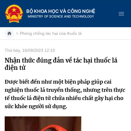
BỘ KHOA HỌC VÀ CÔNG NGHỆ
MINISTRY OF SCIENCE AND TECHNOLOGY
Phòng chống tác hại của thuốc lá
Thứ bảy, 16/09/2023 12:10
Danh mục
Nhận thức đúng đắn về tác hại thuốc lá
điện tử
Trang chủ
Được biết đến như một biện pháp giúp cai
Giới thiệu
nghiện thuốc lá truyền thống, nhưng trên thực
Chức năng nhiệm vụ
Tin tức sự kiện
tế thuốc lá điện tử chứa nhiều chất gây hại cho
sức khỏe người sử dụng.
Dịch vụ công
Cơ cấu tổ chức
Khoa học và Công nghệ
Hệ thống văn bản
Lịch sử phát triển
Đổi mới sáng tạo