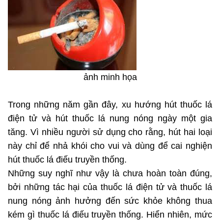
MST IOFFICE
Văn bản QPPL
Sở Khoa học và Công nghệ
Chuyển đổi số
THỐNG KÊ
Văn bản chỉ đạo điều hành
Bưu chính, Viễn thông
Multimedia
Khoa học và Công nghệ
Lấy ý kiến người dân về dự thảo VBQPPL
Sở hữu trí tuệ
ảnh minh họa
THƯ ĐIỆN TỬ
Đổi mới sáng tạo
Tiêu chuẩn, đo lường, chất lượng
Khác
Trong những năm gần đây, xu hướng hút thuốc lá
Chuyển đổi số
Năng lượng nguyên tử
điện tử và hút thuốc lá nung nóng ngày một gia
Videos
Bưu chính, Viễn thông
tăng. Vì nhiều người sử dụng cho rằng, hút hai loại
Tin tổng hợp
Infographic
này chỉ để nhả khói cho vui và dùng để cai nghiện
Sở hữu trí tuệ
hút thuốc lá điếu truyền thống.
Tin địa phương
Ảnh
Những suy nghĩ như vậy là chưa hoàn toàn đúng,
Tiêu chuẩn, đo lường, chất lượng
Voice
bởi những tác hại của thuốc lá điện tử và thuốc lá
nung nóng ảnh hưởng đến sức khỏe không thua
Năng lượng nguyên tử
Nhiệm vụ trọng tâm
kém gì thuốc lá điếu truyền thống. Hiển nhiên, mức