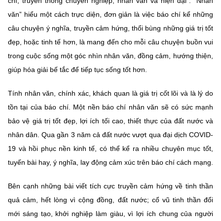
chí, truyền thông chuyên nghiệp, nhân văn và hiện đại”. “Nhân
Chọn ngôn ngữ
văn” hiểu một cách trực diện, đơn giản là việc báo chí kể những
Vietnamese
English
câu chuyện ý nghĩa, truyền cảm hứng, thổi bùng những giá trị tốt
đẹp, hoặc tinh tế hơn, là mang đến cho mỗi câu chuyện buồn vui
trong cuộc sống một góc nhìn nhân văn, đồng cảm, hướng thiện,
giúp hóa giải bế tắc để tiếp tục sống tốt hơn.
BỘ KHOA HỌC VÀ CÔNG NGHỆ
MINISTRY OF SCIENCE AND TECHNOLOGY
Tính nhân văn, chính xác, khách quan là giá trị cốt lõi và là lý do
Điều khoản sử dụng
Theo dõi MST:
Góp ý
tồn tại của báo chí. Một nền báo chí nhân văn sẽ có sức mạnh
bảo vệ giá trị tốt đẹp, lợi ích tối cao, thiết thực của đất nước và
Cơ quan chủ quản: Bộ Khoa học và Công nghệ (MST)
nhân dân. Qua gần 3 năm cả đất nước vượt qua đại dịch COVID-
Chịu trách nhiệm nội dung: Nguyễn Thị Hải Hằng
19 và hồi phục nền kinh tế, có thể kể ra nhiều chuyên mục tốt,
Giám đốc Trung tâm Truyền thông Khoa học và Công nghệ.
tuyến bài hay, ý nghĩa, lay động cảm xúc trên báo chí cách mạng.
Liên hệ
Địa chỉ: Ban Biên tập Cổng TTĐT - 18 Nguyễn Du, TP. Hà Nội
Bên cạnh những bài viết tích cực truyền cảm hứng về tinh thần
Điện thoại: 024 3936 9506
quả cảm, hết lòng vì cộng đồng, đất nước; cổ vũ tinh thần đổi
Email:
stc@mst.gov.vn
©2026 Bản quyền thuộc Bộ Khoa Học và Công Nghệ
mới sáng tạo, khởi nghiệp làm giàu, vì lợi ích chung của người