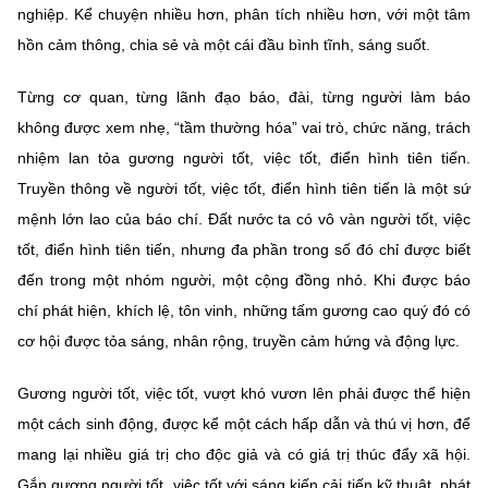
nghiệp. Kể chuyện nhiều hơn, phân tích nhiều hơn, với một tâm
hồn cảm thông, chia sẻ và một cái đầu bình tĩnh, sáng suốt.
Từng cơ quan, từng lãnh đạo báo, đài, từng người làm báo
không được xem nhẹ, “tầm thường hóa” vai trò, chức năng, trách
nhiệm lan tỏa gương người tốt, việc tốt, điển hình tiên tiến.
Truyền thông về người tốt, việc tốt, điển hình tiên tiến là một sứ
mệnh lớn lao của báo chí. Đất nước ta có vô vàn người tốt, việc
tốt, điển hình tiên tiến, nhưng đa phần trong số đó chỉ được biết
đến trong một nhóm người, một cộng đồng nhỏ. Khi được báo
chí phát hiện, khích lệ, tôn vinh, những tấm gương cao quý đó có
cơ hội được tỏa sáng, nhân rộng, truyền cảm hứng và động lực.
Gương người tốt, việc tốt, vượt khó vươn lên phải được thể hiện
một cách sinh động, được kể một cách hấp dẫn và thú vị hơn, để
mang lại nhiều giá trị cho độc giả và có giá trị thúc đẩy xã hội.
Gắn gương người tốt, việc tốt với sáng kiến cải tiến kỹ thuật, phát