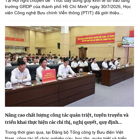
Tại Hội nghị chuyên đề “Thúc đẩy đóng góp kinh tế số vào tăng
trưởng GRDP của thành phố Hồ Chí Minh” ngày 30/7/2026, Học
viện Công nghệ Bưu chính Viễn thông (PTIT) đã giới thiệu...
Nâng cao chất lượng công tác quán triệt, tuyên truyền và
triển khai thực hiện các chỉ thị, nghị quyết, quy định...
Trong thời gian qua, tại Đảng bộ Tổng công ty Bưu điện Việt
Nam, công tác tổ chức nghiên cứu, học tập, quán triệt và triển