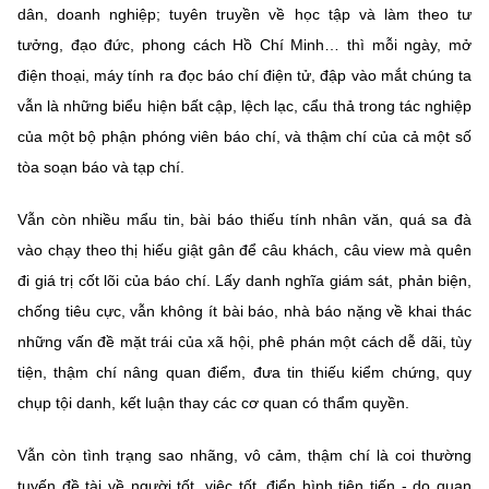
(Ghi rõ nguồn "https://mst.gov.vn" khi phát hành lại thông tin từ
dân, doanh nghiệp; tuyên truyền về học tập và làm theo tư
website này)
tưởng, đạo đức, phong cách Hồ Chí Minh… thì mỗi ngày, mở
điện thoại, máy tính ra đọc báo chí điện tử, đập vào mắt chúng ta
vẫn là những biểu hiện bất cập, lệch lạc, cẩu thả trong tác nghiệp
của một bộ phận phóng viên báo chí, và thậm chí của cả một số
tòa soạn báo và tạp chí.
Vẫn còn nhiều mẩu tin, bài báo thiếu tính nhân văn, quá sa đà
vào chạy theo thị hiếu giật gân để câu khách, câu view mà quên
đi giá trị cốt lõi của báo chí. Lấy danh nghĩa giám sát, phản biện,
chống tiêu cực, vẫn không ít bài báo, nhà báo nặng về khai thác
những vấn đề mặt trái của xã hội, phê phán một cách dễ dãi, tùy
tiện, thậm chí nâng quan điểm, đưa tin thiếu kiểm chứng, quy
chụp tội danh, kết luận thay các cơ quan có thẩm quyền.
Vẫn còn tình trạng sao nhãng, vô cảm, thậm chí là coi thường
tuyến đề tài về người tốt, việc tốt, điển hình tiên tiến - do quan