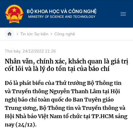
BỘ KHOA HỌC VÀ CÔNG NGHỆ
MINISTRY OF SCIENCE AND TECHNOLOGY
Tin tức Sự kiện
Công nghệ
Thứ bảy, 24/12/2022 21:26
Danh mục
Nhân văn, chính xác, khách quan là giá trị
cốt lõi và là lý do tồn tại của báo chí
Trang chủ
Đó là phát biểu của Thứ trưởng Bộ Thông tin
Giới thiệu
và Truyền thông Nguyễn Thanh Lâm tại Hội
Chức năng nhiệm vụ
Tin tức sự kiện
nghị báo chí toàn quốc do Ban Tuyên giáo
Trung ương, Bộ Thông tin và Truyền thông và
Dịch vụ công
Cơ cấu tổ chức
Khoa học và Công nghệ
Hội Nhà báo Việt Nam tổ chức tại TP.HCM sáng
nay (24/12).
Hệ thống văn bản
Lịch sử phát triển
Đổi mới sáng tạo