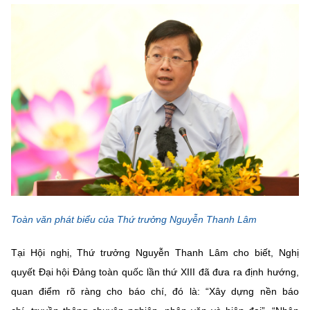
MST IOFFICE
Văn bản QPPL
Sở Khoa học và Công nghệ
Chuyển đổi số
THỐNG KÊ
Văn bản chỉ đạo điều hành
Bưu chính, Viễn thông
Multimedia
Khoa học và Công nghệ
Lấy ý kiến người dân về dự thảo VBQPPL
Sở hữu trí tuệ
THƯ ĐIỆN TỬ
Đổi mới sáng tạo
Tiêu chuẩn, đo lường, chất lượng
Khác
Chuyển đổi số
Năng lượng nguyên tử
Videos
Bưu chính, Viễn thông
Tin tổng hợp
Infographic
Sở hữu trí tuệ
Toàn văn phát biểu của Thứ trưởng Nguyễn Thanh Lâm
Tin địa phương
Ảnh
Tiêu chuẩn, đo lường, chất lượng
Tại Hội nghị, Thứ trưởng Nguyễn Thanh Lâm cho biết, Nghị
Voice
quyết Đại hội Đảng toàn quốc lần thứ XIII đã đưa ra định hướng,
Năng lượng nguyên tử
Nhiệm vụ trọng tâm
quan điểm rõ ràng cho báo chí, đó là: “Xây dựng nền báo