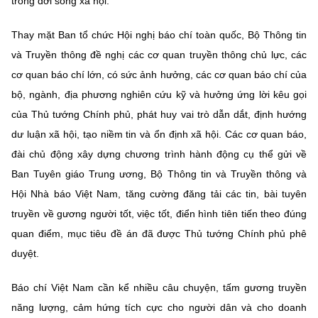
trong đời sống xã hội.
Thay mặt Ban tổ chức Hội nghị báo chí toàn quốc, Bộ Thông tin
và Truyền thông đề nghị các cơ quan truyền thông chủ lực, các
cơ quan báo chí lớn, có sức ảnh hưởng, các cơ quan báo chí của
bộ, ngành, địa phương nghiên cứu kỹ và hưởng ứng lời kêu gọi
của Thủ tướng Chính phủ, phát huy vai trò dẫn dắt, định hướng
dư luận xã hội, tạo niềm tin và ổn định xã hội. Các cơ quan báo,
đài chủ động xây dựng chương trình hành động cụ thể gửi về
Ban Tuyên giáo Trung ương, Bộ Thông tin và Truyền thông và
Hội Nhà báo Việt Nam, tăng cường đăng tải các tin, bài tuyên
truyền về gương người tốt, việc tốt, điển hình tiên tiến theo đúng
quan điểm, mục tiêu đề án đã được Thủ tướng Chính phủ phê
duyệt.
Báo chí Việt Nam cần kể nhiều câu chuyện, tấm gương truyền
năng lượng, cảm hứng tích cực cho người dân và cho doanh