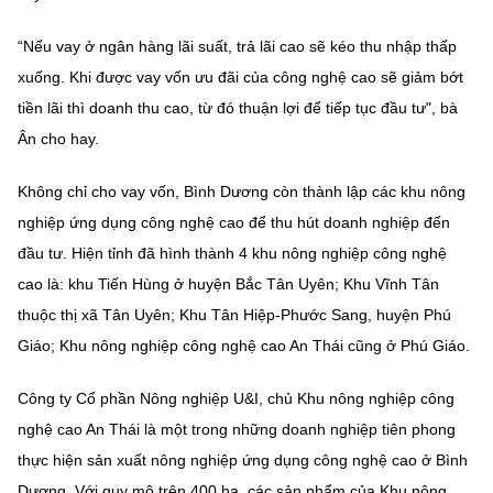
(Ghi rõ nguồn "https://mst.gov.vn" khi phát hành lại thông tin từ
website này)
“Nếu vay ở ngân hàng lãi suất, trả lãi cao sẽ kéo thu nhập thấp
xuống. Khi được vay vốn ưu đãi của công nghệ cao sẽ giảm bớt
tiền lãi thì doanh thu cao, từ đó thuận lợi để tiếp tục đầu tư", bà
Ân cho hay.
Không chỉ cho vay vốn, Bình Dương còn thành lập các khu nông
nghiệp ứng dụng công nghệ cao để thu hút doanh nghiệp đến
đầu tư. Hiện tỉnh đã hình thành 4 khu nông nghiệp công nghệ
cao là: khu Tiến Hùng ở huyện Bắc Tân Uyên; Khu Vĩnh Tân
thuộc thị xã Tân Uyên; Khu Tân Hiệp-Phước Sang, huyện Phú
Giáo; Khu nông nghiệp công nghệ cao An Thái cũng ở Phú Giáo.
Công ty Cổ phần Nông nghiệp U&I, chủ Khu nông nghiệp công
nghệ cao An Thái là một trong những doanh nghiệp tiên phong
thực hiện sản xuất nông nghiệp ứng dụng công nghệ cao ở Bình
Dương. Với quy mô trên 400 ha, các sản phẩm của Khu nông