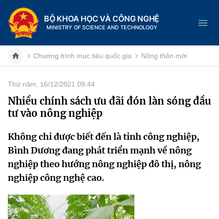
BỘ KHOA HỌC VÀ CÔNG NGHỆ
MINISTRY OF SCIENCE AND TECHNOLOGY
Chương trình mục tiêu quốc gia
Nông thôn mới
Thứ năm, 16/12/2021 09:44
Danh mục
Nhiều chính sách ưu đãi đón làn sóng đầu
tư vào nông nghiệp
Trang chủ
Không chỉ được biết đến là tỉnh công nghiệp,
Giới thiệu
Bình Dương đang phát triển mạnh về nông
Chức năng nhiệm vụ
Tin tức sự kiện
nghiệp theo hướng nông nghiệp đô thị, nông
nghiệp công nghệ cao.
Dịch vụ công
Cơ cấu tổ chức
Khoa học và Công nghệ
Hệ thống văn bản
Lịch sử phát triển
Đổi mới sáng tạo