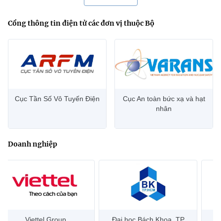
Cổng thông tin điện tử các đơn vị thuộc Bộ
Cục Tần Số Vô Tuyến Điện
Cục An toàn bức xạ và hạt
nhân
Doanh nghiệp
Đại học Bách Khoa, TP
Bưu điện Việt Nam –
Công