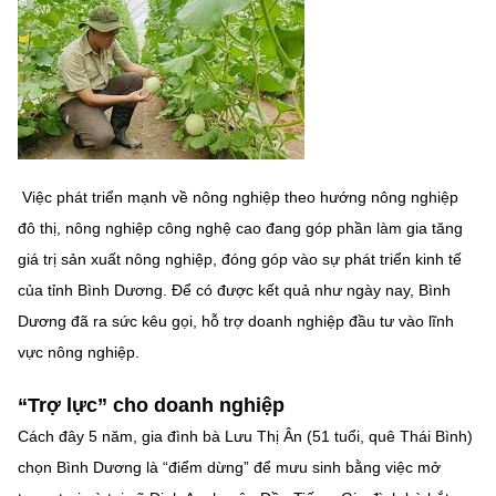
MST IOFFICE
Văn bản QPPL
Sở Khoa học và Công nghệ
Chuyển đổi số
THỐNG KÊ
Văn bản chỉ đạo điều hành
Bưu chính, Viễn thông
Multimedia
Khoa học và Công nghệ
Lấy ý kiến người dân về dự thảo VBQPPL
Sở hữu trí tuệ
THƯ ĐIỆN TỬ
Đổi mới sáng tạo
Tiêu chuẩn, đo lường, chất lượng
Việc phát triển mạnh về nông nghiệp theo hướng nông nghiệp
Khác
đô thị, nông nghiệp công nghệ cao đang góp phần làm gia tăng
Chuyển đổi số
Năng lượng nguyên tử
giá trị sản xuất nông nghiệp, đóng góp vào sự phát triển kinh tế
Videos
của tỉnh Bình Dương. Để có được kết quả như ngày nay, Bình
Bưu chính, Viễn thông
Tin tổng hợp
Infographic
Dương đã ra sức kêu gọi, hỗ trợ doanh nghiệp đầu tư vào lĩnh
Sở hữu trí tuệ
vực nông nghiệp.
Tin địa phương
Ảnh
Tiêu chuẩn, đo lường, chất lượng
“Trợ lực” cho doanh nghiệp
Voice
Cách đây 5 năm, gia đình bà Lưu Thị Ân (51 tuổi, quê Thái Bình)
Năng lượng nguyên tử
Nhiệm vụ trọng tâm
chọn Bình Dương là “điểm dừng” để mưu sinh bằng việc mở