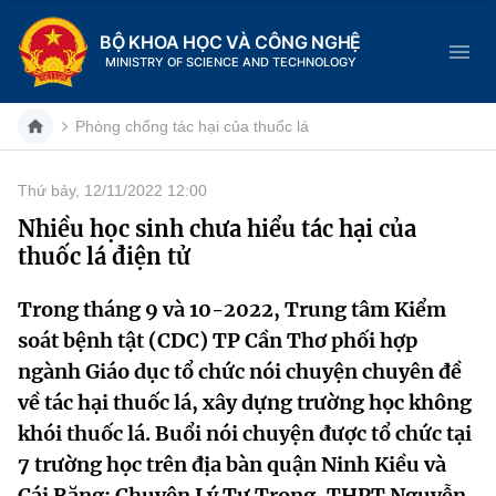
BỘ KHOA HỌC VÀ CÔNG NGHỆ
MINISTRY OF SCIENCE AND TECHNOLOGY
Phòng chống tác hại của thuốc lá
Thứ bảy, 12/11/2022 12:00
Danh mục
Nhiều học sinh chưa hiểu tác hại của
thuốc lá điện tử
Trang chủ
Trong tháng 9 và 10-2022, Trung tâm Kiểm
Giới thiệu
soát bệnh tật (CDC) TP Cần Thơ phối hợp
Chức năng nhiệm vụ
Tin tức sự kiện
ngành Giáo dục tổ chức nói chuyện chuyên đề
về tác hại thuốc lá, xây dựng trường học không
Dịch vụ công
Cơ cấu tổ chức
Khoa học và Công nghệ
khói thuốc lá. Buổi nói chuyện được tổ chức tại
7 trường học trên địa bàn quận Ninh Kiều và
Hệ thống văn bản
Lịch sử phát triển
Đổi mới sáng tạo
Cái Răng: Chuyên Lý Tự Trọng, THPT Nguyễn