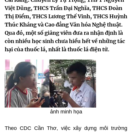
MST IOFFICE
Văn bản QPPL
Việt Dũng, THCS Trần Đại Nghĩa, THCS Đoàn
Sở Khoa học và Công nghệ
Chuyển đổi số
Thị Điểm, THCS Lương Thế Vinh, THCS Huỳnh
THỐNG KÊ
Văn bản chỉ đạo điều hành
Bưu chính, Viễn thông
Thúc Kháng và Cao đẳng Văn hóa Nghệ thuật.
Qua đó, một số giảng viên đưa ra nhận định là
Multimedia
Khoa học và Công nghệ
Lấy ý kiến người dân về dự thảo VBQPPL
Sở hữu trí tuệ
còn nhiều học sinh chưa hiểu hết về những tác
THƯ ĐIỆN TỬ
hại của thuốc lá, nhất là thuốc lá điện tử.
Đổi mới sáng tạo
Tiêu chuẩn, đo lường, chất lượng
Khác
Chuyển đổi số
Năng lượng nguyên tử
Videos
Bưu chính, Viễn thông
Tin tổng hợp
Infographic
Sở hữu trí tuệ
Tin địa phương
Ảnh
Tiêu chuẩn, đo lường, chất lượng
Voice
ảnh minh họa
Năng lượng nguyên tử
Nhiệm vụ trọng tâm
Theo CDC Cần Thơ, việc xây dựng môi trường