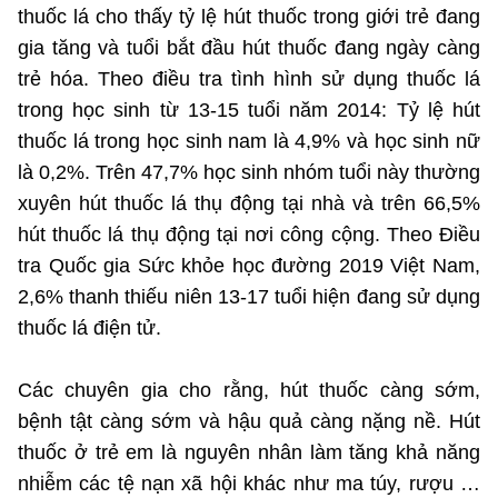
(Ghi rõ nguồn "https://mst.gov.vn" khi phát hành lại thông tin từ
thuốc lá cho thấy tỷ lệ hút thuốc trong giới trẻ đang
website này)
gia tăng và tuổi bắt đầu hút thuốc đang ngày càng
trẻ hóa. Theo điều tra tình hình sử dụng thuốc lá
trong học sinh từ 13-15 tuổi năm 2014: Tỷ lệ hút
thuốc lá trong học sinh nam là 4,9% và học sinh nữ
là 0,2%. Trên 47,7% học sinh nhóm tuổi này thường
xuyên hút thuốc lá thụ động tại nhà và trên 66,5%
hút thuốc lá thụ động tại nơi công cộng. Theo Điều
tra Quốc gia Sức khỏe học đường 2019 Việt Nam,
2,6% thanh thiếu niên 13-17 tuổi hiện đang sử dụng
thuốc lá điện tử.
Các chuyên gia cho rằng, hút thuốc càng sớm,
bệnh tật càng sớm và hậu quả càng nặng nề. Hút
thuốc ở trẻ em là nguyên nhân làm tăng khả năng
nhiễm các tệ nạn xã hội khác như ma túy, rượu …