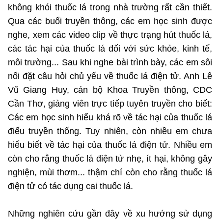
Chọn ngôn ngữ
không khói thuốc lá trong nhà trường rất cần thiết.
Qua các buổi truyền thông, các em học sinh được
Vietnamese
English
nghe, xem các video clip về thực trạng hút thuốc lá,
các tác hại của thuốc lá đối với sức khỏe, kinh tế,
môi trường... Sau khi nghe bài trình bày, các em sôi
nổi đặt câu hỏi chủ yếu về thuốc lá điện tử. Anh Lê
BỘ KHOA HỌC VÀ CÔNG NGHỆ
MINISTRY OF SCIENCE AND TECHNOLOGY
Vũ Giang Huy, cán bộ Khoa Truyền thông, CDC
Cần Thơ, giảng viên trực tiếp tuyên truyền cho biết:
Điều khoản sử dụng
Theo dõi MST:
Góp ý
Các em học sinh hiểu khá rõ về tác hại của thuốc lá
điếu truyền thống. Tuy nhiên, còn nhiều em chưa
Cơ quan chủ quản: Bộ Khoa học và Công nghệ (MST)
hiểu biết về tác hại của thuốc lá điện tử. Nhiều em
Chịu trách nhiệm nội dung: Nguyễn Thị Hải Hằng
Giám đốc Trung tâm Truyền thông Khoa học và Công nghệ.
còn cho rằng thuốc lá điện tử nhẹ, ít hại, không gây
Liên hệ
nghiện, mùi thơm... thậm chí còn cho rằng thuốc lá
Địa chỉ: Ban Biên tập Cổng TTĐT - 18 Nguyễn Du, TP. Hà Nội
điện tử có tác dụng cai thuốc lá.
Điện thoại: 024 3936 9506
Email:
stc@mst.gov.vn
©2026 Bản quyền thuộc Bộ Khoa Học và Công Nghệ
Những nghiên cứu gần đây về xu hướng sử dụng