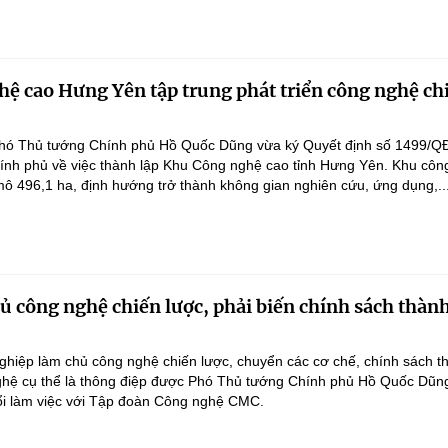
ệ cao Hưng Yên tập trung phát triển công nghệ ch
hó Thủ tướng Chính phủ Hồ Quốc Dũng vừa ký Quyết định số 1499/Q
ính phủ về việc thành lập Khu Công nghệ cao tỉnh Hưng Yên. Khu côn
ô 496,1 ha, định hướng trở thành không gian nghiên cứu, ứng dụng,..
 công nghệ chiến lược, phải biến chính sách thàn
hiệp làm chủ công nghệ chiến lược, chuyển các cơ chế, chính sách t
hệ cụ thể là thông điệp được Phó Thủ tướng Chính phủ Hồ Quốc Dũn
ổi làm việc với Tập đoàn Công nghệ CMC.