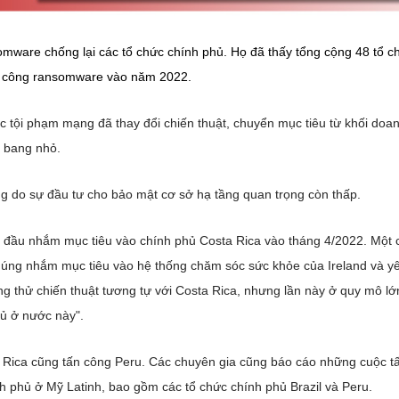
mware chống lại các tổ chức chính phủ. Họ đã thấy tổng cộng 48 tổ c
ấn công ransomware vào năm 2022.
 tội phạm mạng đã thay đổi chiến thuật, chuyển mục tiêu từ khối doa
c bang nhỏ.
g do sự đầu tư cho bảo mật cơ sở hạ tầng quan trọng còn thấp.
 đầu nhắm mục tiêu vào chính phủ Costa Rica vào tháng 4/2022. Một 
chúng nhắm mục tiêu vào hệ thống chăm sóc sức khỏe của Ireland và y
ng thử chiến thuật tương tự với Costa Rica, nhưng lần này ở quy mô l
hủ ở nước này".
Rica cũng tấn công Peru. Các chuyên gia cũng báo cáo những cuộc t
 phủ ở Mỹ Latinh, bao gồm các tổ chức chính phủ Brazil và Peru.