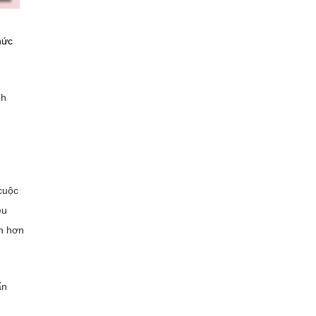
hức
nh
cuộc
êu
ớn hơn
ấn