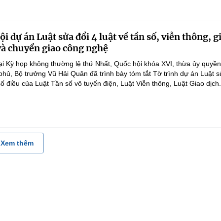
i dự án Luật sửa đổi 4 luật về tần số, viễn thông, g
 và chuyển giao công nghệ
ại Kỳ họp không thường lệ thứ Nhất, Quốc hội khóa XVI, thừa ủy quyề
hủ, Bộ trưởng Vũ Hải Quân đã trình bày tóm tắt Tờ trình dự án Luật 
ố điều của Luật Tần số vô tuyến điện, Luật Viễn thông, Luật Giao dịch.
Xem thêm