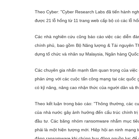
Theo Cyber: "Cyber Research Labs đã tiến hành nghi
được 21 lỗ hổng từ 11 trang web cấp bộ có các lỗ h
Các nhà nghiên cứu cũng báo cáo việc các diễn đà
chính phủ, bao gồm Bộ Năng lượng & Tài nguyên Thi
dựng tổ chức và nhân sự Malaysia, Ngân hàng Quốc g
Các chuyên gia nhấn mạnh tầm quan trọng của việc c
phản ứng với các cuộc tấn công mạng tại các quốc g
có kỹ năng, nâng cao nhận thức của người dân và th
Theo kết luận trong báo cáo: "Thông thường, các c
của nhà nước gây ảnh hưởng đến cấu trúc chính trị x
đầu tư. Các băng nhóm ransomware nhắm mục tiêu 
phải là một hiện tượng mới. Hiệp hội an ninh mạng 
đảng ransomware khi chúng huy động nguồn lực để n