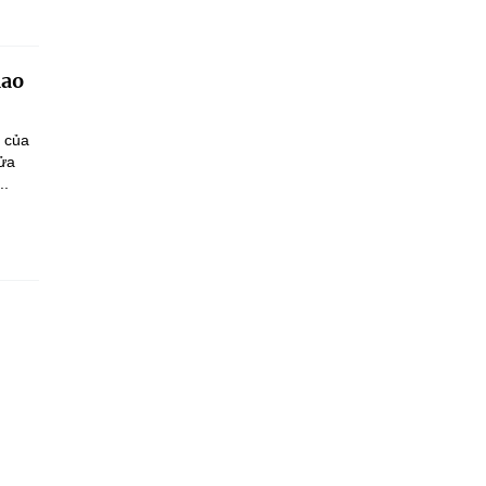
iao
n của
sửa
..