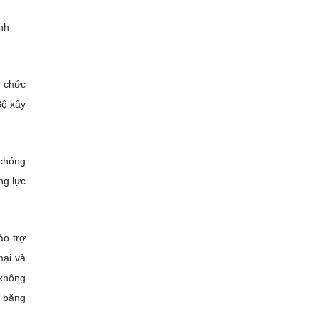
nh
ổ chức
Bộ xây
 chóng
ng lực
ảo trợ
mại và
 không
c băng