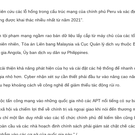
ên cứu các lỗ hổng trong cấu trúc mạng của chính phủ Peru và xác đị
ổng được khai thác nhiều nhất từ năm 2021".
n tội phạm mạng ngầm rao bán dữ liệu lấy cắp từ máy chủ của các t
ên nhiên, Tòa án Liên bang Malaysia và Cục Quản lý dịch vụ thuộc 
ia Angola, Ủy ban dịch vụ dân sự Philippines.
ải thiện khả năng phát hiện của họ và cài đặt các hệ thống để nhanh
ia nhỏ hơn. Cyber nhận xét sự cần thiết phải đầu tư vào nâng cao nă
u hẹp khoảng cách về công nghệ để giảm thiểu tác động rủi ro.
uộc tấn công mạng vào những quốc gia nhỏ các APT nổi tiếng có sự b
ã hội và chiếm lợi thế về chính trị và ngoại giao khi nói đến thương 
chỉ một lần duy nhất vào các tổ chức chính phủ để kiếm tiền cũng
toàn cầu và các nhà hoạch định chính sách phải giám sát chặt chẽ cá
hắm vào các cơ sở của quốc gia này "./.