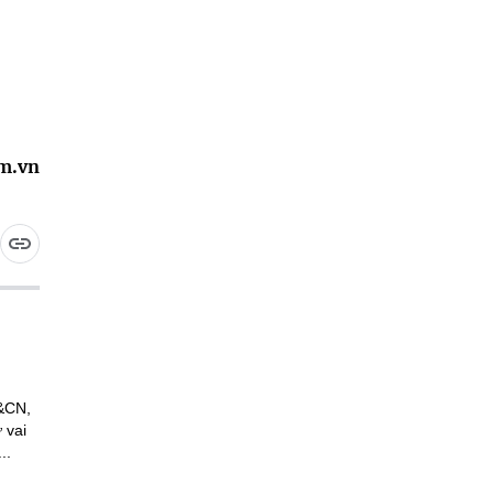
am.vn
H&CN,
 vai
..