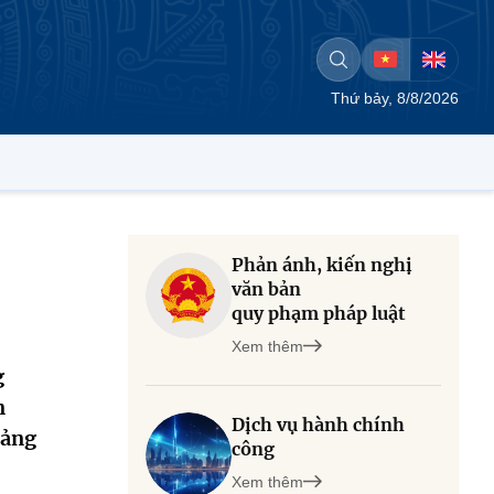
Thứ bảy, 8/8/2026
Phản ánh, kiến nghị
văn bản
quy phạm pháp luật
Xem thêm
g
n
Dịch vụ hành chính
oảng
công
Xem thêm