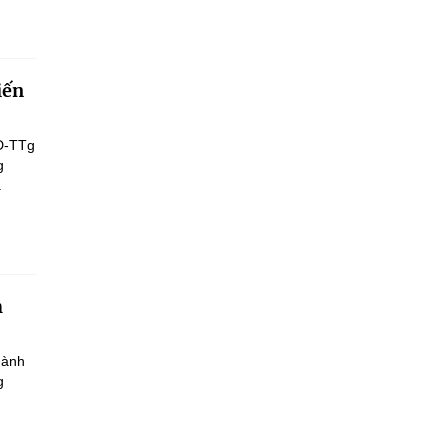
iến
Đ-TTg
g
.
h
hành
g