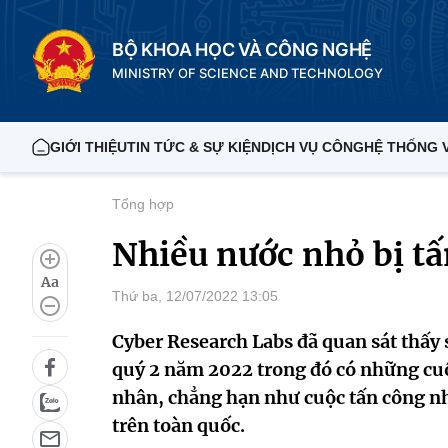
BỘ KHOA HỌC VÀ CÔNG NGHỆ
MINISTRY OF SCIENCE AND TECHNOLOGY
GIỚI THIỆU
TIN TỨC & SỰ KIỆN
DỊCH VỤ CÔNG
HỆ THỐNG 
Tổng hợp
Nhiều nước nhỏ bị t
Aa
Thứ ba, 12/07/2022 13:05
Cyber Research Labs đã quan sát thấy 
quý 2 năm 2022 trong đó có những cu
nhân, chẳng hạn như cuộc tấn công n
trên toàn quốc.