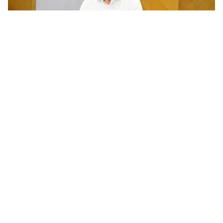
Chương trình nghiên cứu khoa học cơ bản cần gắn với phát
triển công nghệ chiến lược của quốc gia
Trước yêu cầu khoa học và công nghệ phục vụ phát triển công
nghệ chiến lược và nâng cao năng lực cạnh tranh quốc gia, ngày
5/8/2026 Bộ KH&CN tổ chức tham vấn các chuyên gia, nhà...