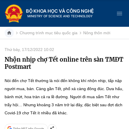
BỘ KHOA HỌC VÀ CÔNG NGHỆ
MINISTRY OF SCIENCE AND TECHNOLOGY
Chương trình mục tiêu quốc gia
Nông thôn mới
Thứ bảy, 17/12/2022 10:02
Danh mục
Nhộn nhịp chợ Tết online trên sàn TMĐT
Postmart
Trang chủ
Nói đến chợ Tết thường là nói đến không khí nhộn nhịp, tấp nập
Giới thiệu
người mua, bán. Càng gần Tết, phố xá càng đông đúc. Dưa hấu,
Chức năng nhiệm vụ
Tin tức sự kiện
bánh mứt, hoa tràn cả ra lề đường. Người đi mua sắm Tết như
trẩy hội… Nhưng khoảng 3 năm trở lại đây, đặc biệt sau đợt dịch
Dịch vụ công
Cơ cấu tổ chức
Khoa học và Công nghệ
Covid-19 chợ Tết ít nhiều đã khác.
Hệ thống văn bản
Lịch sử phát triển
Đổi mới sáng tạo
Thêm MST trên Google