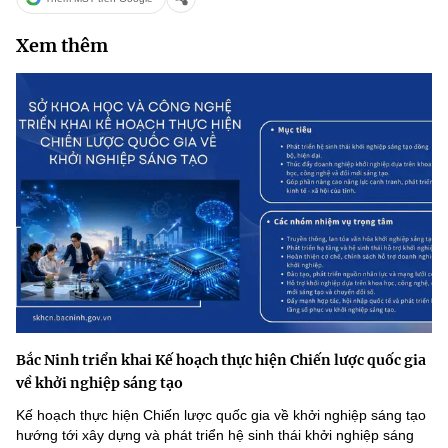
MST IOFFICE
Văn bản QPPL
Sở Khoa học và Công nghệ
Chuyển đổi số
Xem thêm
THỐNG KÊ
Văn bản chỉ đạo điều hành
Bưu chính, Viễn thông
Multimedia
Khoa học và Công nghệ
Lấy ý kiến người dân về dự thảo VBQPPL
Sở hữu trí tuệ
THƯ ĐIỆN TỬ
Đổi mới sáng tạo
Tiêu chuẩn, đo lường, chất lượng
Khác
Chuyển đổi số
Năng lượng nguyên tử
Videos
Bưu chính, Viễn thông
Tin tổng hợp
Infographic
Sở hữu trí tuệ
Tin địa phương
Ảnh
Bắc Ninh triển khai Kế hoạch thực hiện Chiến lược quốc gia
Tiêu chuẩn, đo lường, chất lượng
Voice
về khởi nghiệp sáng tạo
Năng lượng nguyên tử
Nhiệm vụ trọng tâm
Kế hoạch thực hiện Chiến lược quốc gia về khởi nghiệp sáng tạo
hướng tới xây dựng và phát triển hệ sinh thái khởi nghiệp sáng