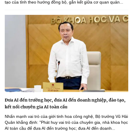
tạo của tỉnh theo hướng đồng bộ, gắn kết giữa cơ quan quản...
Chọn ngôn ngữ
Vietnamese
English
BỘ KHOA HỌC VÀ CÔNG NGHỆ
MINISTRY OF SCIENCE AND TECHNOLOGY
Điều khoản sử dụng
Theo dõi MST:
Góp ý
Cơ quan chủ quản: Bộ Khoa học và Công nghệ (MST)
Chịu trách nhiệm nội dung: Nguyễn Thị Hải Hằng
Giám đốc Trung tâm Truyền thông Khoa học và Công nghệ.
Đưa AI đến trường học, đưa AI đến doanh nghiệp, đào tạo,
Liên hệ
kết nối chuyên gia AI toàn cầu
Địa chỉ: Ban Biên tập Cổng TTĐT - 18 Nguyễn Du, TP. Hà Nội
Điện thoại: 024 3936 9506
Nhấn mạnh vai trò của giới tinh hoa công nghệ, Bộ trưởng Vũ Hải
Email:
stc@mst.gov.vn
Quân khẳng định: "Phát huy vai trò của chuyên gia, nhà khoa học
©2026 Bản quyền thuộc Bộ Khoa Học và Công Nghệ
AI toàn cầu để đưa AI đến trường học; đưa AI đến doanh...