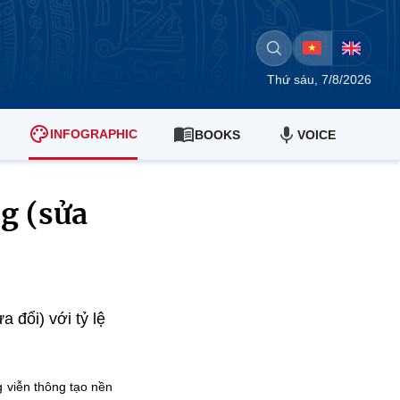
Thứ sáu, 7/8/2026
INFOGRAPHIC
BOOKS
VOICE
g (sửa
 đổi) với tỷ lệ
g viễn thông tạo nền