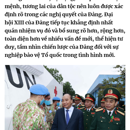
mệnh, tương lai của dân tộc nên luôn được xác
MST IOFFICE
Văn bản QPPL
Sở Khoa học và Công nghệ
Chuyển đổi số
định rõ trong các nghị quyết của Đảng. Đại
THỐNG KÊ
Văn bản chỉ đạo điều hành
hội XIII của Đảng tiếp tục khẳng định nhất
Bưu chính, Viễn thông
quán nhiệm vụ đó và bổ sung rõ hơn, rộng hơn,
Multimedia
Khoa học và Công nghệ
Lấy ý kiến người dân về dự thảo VBQPPL
Sở hữu trí tuệ
toàn diện hơn về nhiều vấn đề mới, thể hiện tư
THƯ ĐIỆN TỬ
duy, tầm nhìn chiến lược của Đảng đối với sự
Đổi mới sáng tạo
Tiêu chuẩn, đo lường, chất lượng
nghiệp bảo vệ Tổ quốc trong tình hình mới.
Khác
Chuyển đổi số
Năng lượng nguyên tử
Videos
Bưu chính, Viễn thông
Tin tổng hợp
Infographic
Sở hữu trí tuệ
Tin địa phương
Ảnh
Tiêu chuẩn, đo lường, chất lượng
Voice
Năng lượng nguyên tử
Nhiệm vụ trọng tâm