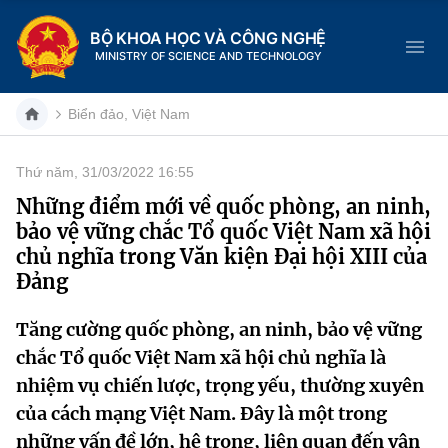
BỘ KHOA HỌC VÀ CÔNG NGHỆ
MINISTRY OF SCIENCE AND TECHNOLOGY
Biển đảo, Việt Nam
Thứ năm, 31/03/2022 16:55
Danh mục
Những điểm mới về quốc phòng, an ninh,
bảo vệ vững chắc Tổ quốc Việt Nam xã hội
Trang chủ
chủ nghĩa trong Văn kiện Đại hội XIII của
Đảng
Giới thiệu
Tăng cường quốc phòng, an ninh, bảo vệ vững
Chức năng nhiệm vụ
Tin tức sự kiện
chắc Tổ quốc Việt Nam xã hội chủ nghĩa là
Dịch vụ công
Cơ cấu tổ chức
Khoa học và Công nghệ
nhiệm vụ chiến lược, trọng yếu, thường xuyên
của cách mạng Việt Nam. Đây là một trong
Hệ thống văn bản
Lịch sử phát triển
Đổi mới sáng tạo
những vấn đề lớn, hệ trọng, liên quan đến vận