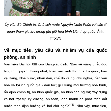
Chọn ngôn ngữ
Vietnamese
English
Ủy viên Bộ Chính trị, Chủ tịch nước Nguyễn Xuân Phúc với các sĩ
quan tham gia lực lượng gìn giữ hòa bình Liên hợp quốc_
Ảnh:
BỘ KHOA HỌC VÀ CÔNG NGHỆ
TTXVN
MINISTRY OF SCIENCE AND TECHNOLOGY
Về mục
tiêu, yêu cầu và nhiệm vụ của quốc
Điều khoản sử dụng
Theo dõi MST:
Góp ý
phòng, an ninh
Văn kiện Đại hội XIII của Đảngxác định: “Bảo vệ vững chắc độc
Cơ quan chủ quản: Bộ Khoa học và Công nghệ (MST)
lập, chủ quyền, thống nhất, toàn vẹn lãnh thổ của Tổ quốc, bảo
Chịu trách nhiệm nội dung: Nguyễn Thị Hải Hằng
vệ Đảng, Nhà nước, nhân dân, chế độ xã hội chủ nghĩa, nền văn
Giám đốc Trung tâm Truyền thông Khoa học và Công nghệ.
Liên hệ
hóa và lợi ích quốc gia - dân tộc; giữ vững môi trường hòa bình,
Địa chỉ: Ban Biên tập Cổng TTĐT - 18 Nguyễn Du, TP. Hà Nội
ổn định chính trị, an ninh quốc gia, an ninh con người; xây dựng
Điện thoại: 024 3936 9506
xã hội trật tự, kỷ cương, an toàn, lành mạnh để phát triển đất
Email:
stc@mst.gov.vn
(1)
nước theo định hướng xã hội chủ nghĩa”
. Như vậy, mục tiêu,
©2026 Bản quyền thuộc Bộ Khoa Học và Công Nghệ