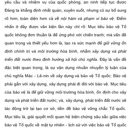
(Ghi rõ nguồn "https://mst.gov.vn" khi phát hành lại thông tin từ
yêu cầu và nhiệm vụ của quốc phòng, an ninh tiếp tục được
website này)
Đảng ta khẳng định nhất quán, xuyên suốt, nhưng có sự bổ sung
rõ hơn, toàn diện hơn cả
về nội hàm và phạm vi bảo vệ
. Điểm
nhấn ở đây được văn kiện lần này chỉ rõ: Mục tiêu bảo vệ Tổ
quốc không đơn thuần là để ứng phó với chiến tranh; mà vấn đề
quan trọng và thiết yếu hơn là, tạo ra sức mạnh để
giữ vững ổn
định chính trị và môi trường hòa bình, nhằm xây dựng và phát
triển đất nước
theo định hướng xã hội chủ nghĩa
. Đây là vấn đề
đặc biệt quan trọng, là sự vận dụng nhuần nhuyễn lý luận của
chủ nghĩa Mác - Lê-nin về xây dựng và bảo vệ Tổ quốc: Bảo vệ
phải gắn với xây dựng, xây dựng phải đi đôi với bảo vệ. Mục tiêu
của bảo vệ là để giữ vững môi trường hòa bình, ổn định cho xây
dựng và phát triển đất nước; và, xây dựng, phát triển đất nước sẽ
tác động trở lại tạo cơ sở, tiền đề bảo vệ vững chắc Tổ quốc.
Mục tiêu là, giải quyết mối quan hệ biện chứng sâu sắc giữa việc
bảo vệ Tổ quốc về mặt tự nhiên - lịch sử với việc bảo vệ Tổ quốc