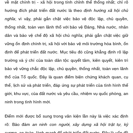
về mặt chính trị - xã hội trong tính chỉnh thể thống nhất; chỉ rõ
hướng đích phát triển đất nước là theo
định hướng xã hội chủ
nghĩa
; vì vậy, phải gắn chặt việc bảo vệ độc lập, chủ quyền,
thống nhất, toàn vẹn lãnh thổ với bảo vệ Đảng, Nhà nước, nhân
dân và bảo vệ chế độ xã hội chủ nghĩa; phải gắn chặt việc giữ
vững ổn định chính trị, xã hội với bảo vệ môi trường hòa bình, ổn
định để phát triển đất nước. Mục tiêu đó cũng khẳng định rõ lập
trường và ý chí của toàn dân tộc quyết tâm, kiên quyết, kiên trì
bảo vệ vững chắc độc lập, chủ quyền, thống nhất, toàn vẹn lãnh
thổ của Tổ quốc. Đây là quan điểm biện chứng khách quan, cụ
thể, lịch sử và phát triển, đáp ứng sự phát triển của tình hình thế
giới, khu vực, của đất nước và yêu cầu, nhiệm vụ quốc phòng, an
ninh trong tình hình mới.
Điểm mới được bổ sung trong văn kiện lần này là việc xác định
rõ: Bảo đảm
an ninh con người, xây dựng xã hội trật tự, kỷ
cương, an toàn, lành mạnh
để phát triển đất nước. Đây là vấn đề