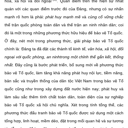
hóa, xã hội và đối ngoại”
. Quan điểm trên thể hiện sự nhất
quán với các quan điểm trước đó của Đảng, nhưng có sự nhấn
mạnh rõ hơn là phải:
phát huy mạnh mẽ
và
củng cố vững chắc
thế trận quốc phòng toàn dân và thế trận an ninh nhân dân; coi
đó là một trong những phương thức hữu hiệu để bảo vệ Tổ quốc.
Ở đây, nét mới trong phương thức, giải pháp bảo vệ Tổ quốc
chính là: Đảng ta đã đặt các thành tố
kinh tế, văn h
óa
, xã hội, đối
ngoại với quốc phòng
, an ninh
trong một chỉnh thể gắn kết,
thống
nhất.
Đây cũng là bước phát triển, bổ sung mới về phương thức
bảo vệ Tổ quốc, làm tăng khả năng phát huy nội lực, tiềm năng,
bản sắc và truyền thống của dân tộc Việt Nam trong bảo vệ Tổ
quốc cũng như trong xây dựng đất nước hiện nay; phát huy và
làm sâu sắc thêm tính chất toàn dân, toàn diện của sự nghiệp
bảo vệ Tổ quốc xã hội chủ nghĩa. Xét trong tính tổng thể, các
phương thức đấu tranh bảo vệ Tổ quốc được sử dụng một cách
tổng hợp, linh hoạt, mềm dẻo, đặt trong mối quan hệ và sự tương