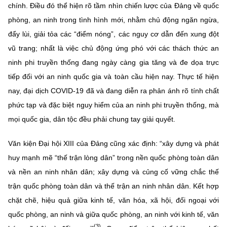
chính. Điều đó thể hiện rõ tầm nhìn chiến lược của Đảng về quốc
phòng, an ninh trong tình hình mới, nhằm chủ động ngăn ngừa,
đẩy lùi, giải tỏa các “điểm nóng”, các nguy cơ dẫn đến xung đột
vũ trang; nhất là việc chủ động ứng phó với các thách thức an
ninh phi truyền thống đang ngày càng gia tăng và đe dọa trực
tiếp đối với an ninh quốc gia và toàn cầu hiện nay. Thực tế hiện
nay, đại dịch COVID-19 đã và đang diễn ra phản ánh rõ tính chất
phức tạp và đặc biệt nguy hiểm của an ninh phi truyền thống, mà
mọi quốc gia, dân tộc đều phải chung tay giải quyết.
Văn kiện Đại hội XIII của Đảng cũng xác định: “xây dựng và phát
huy mạnh mẽ “thế trận lòng dân” trong nền quốc phòng toàn dân
và nền an ninh nhân dân; xây dựng và củng cố vững chắc thế
trận quốc phòng toàn dân và thế trận an ninh nhân dân. Kết hợp
chặt chẽ, hiệu quả giữa kinh tế, văn hóa, xã hội, đối ngoại với
quốc phòng, an ninh và giữa quốc phòng, an ninh với kinh tế, văn
(3)