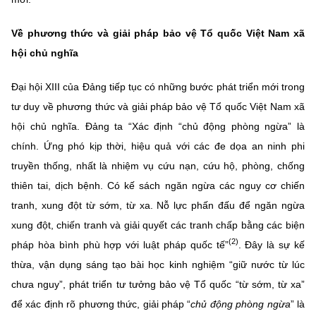
Về phương thức và giải pháp
bảo vệ Tổ quốc
Việt Nam
xã
hội chủ nghĩa
Đại hội XIII của Đảng tiếp tục có những bước phát triển mới trong
tư duy về phương thức và giải pháp bảo vệ Tổ quốc Việt Nam xã
hội chủ nghĩa. Đảng ta “Xác định “chủ động phòng ngừa” là
chính. Ứng phó kịp thời, hiệu quả với các đe dọa an ninh phi
truyền thống, nhất là nhiệm vụ cứu nạn, cứu hộ, phòng, chống
thiên tai, dịch bệnh. Có kế sách ngăn ngừa các nguy cơ chiến
tranh, xung đột từ sớm, từ xa. Nỗ lực phấn đấu để ngăn ngừa
xung đột, chiến tranh và giải quyết các tranh chấp bằng các biện
(2)
pháp hòa bình phù hợp với luật pháp quốc tế”
. Đây là sự kế
thừa, vận dụng sáng tạo bài học kinh nghiệm “giữ nước từ lúc
chưa nguy”, phát triển tư tưởng bảo vệ Tổ quốc “từ sớm, từ xa”
để xác định rõ phương thức, giải pháp “
chủ động phòng ngừa
” là