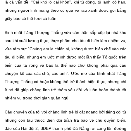
là cả vấn đề. “Cái khó ló cái khôn”, khi tủ đông, tủ lạnh có hạn,
những người lính mang theo củ quả và rau xanh được gói bằng
giấy báo có thể tươi cả tuần.
Binh nhất Tăng Thượng Thắng vừa cẩn thận sắp xếp lại nhà kho
sau khi xuất lương thực, thực phẩm cho tàu đi biển làm nhiệm vụ,
vừa tâm sự: “Chúng em là chiến sĩ, không được biên chế vào các
tàu đi biển, nhưng em ước mình được một lần thấy Tổ quốc trên
biển của ta rộng và bao la thế nào chứ không phải qua câu
chuyện kể của các chú, các anh”. Ước mơ của Binh nhất Tăng
Thượng Thắng có hoặc không thể trở thành hiện thực, nhưng chí
ít nó đã giúp chàng lính trẻ thêm yêu đời và luôn hoàn thành tốt
nhiệm vụ trong thời gian quân ngũ.
Câu chuyện của tôi với chàng lính trẻ bị cắt ngang bởi tiếng còi từ
những con tàu thuộc Biên đội tuần tra bảo vệ chủ quyền biển,
đảo của Hải đội 2, BĐBP thành phố Đà Nẵng rời cảng lên đường