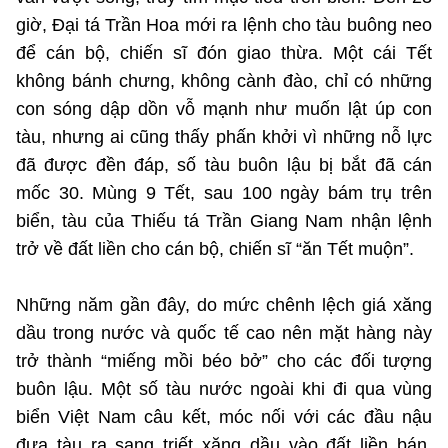
giờ, Đại tá Trần Hoa mới ra lệnh cho tàu buông neo
để cán bộ, chiến sĩ đón giao thừa. Một cái Tết
không bánh chưng, không cành đào, chỉ có những
con sóng dập dồn vỗ mạnh như muốn lật úp con
tàu, nhưng ai cũng thấy phấn khởi vì những nỗ lực
đã được đền đáp, số tàu buôn lậu bị bắt đã cán
mốc 30. Mùng 9 Tết, sau 100 ngày bám trụ trên
biển, tàu của Thiếu tá Trần Giang Nam nhận lệnh
trở về đất liền cho cán bộ, chiến sĩ “ăn Tết muộn”.
Những năm gần đây, do mức chênh lệch giá xăng
dầu trong nước và quốc tế cao nên mặt hàng này
trở thành “miếng mồi béo bở” cho các đối tượng
buôn lậu. Một số tàu nước ngoài khi đi qua vùng
biển Việt Nam câu kết, móc nối với các đầu nậu
đưa tàu ra sang triết xăng dầu vào đất liền bán,