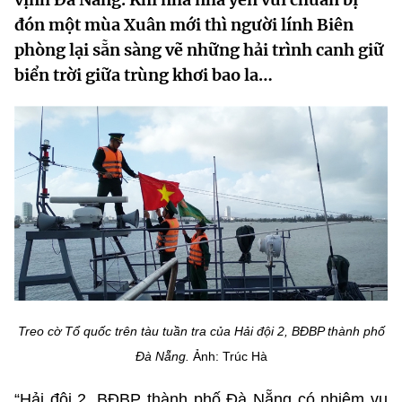
MST IOFFICE
Văn bản QPPL
đón một mùa Xuân mới thì người lính Biên
Sở Khoa học và Công nghệ
Chuyển đổi số
phòng lại sẵn sàng vẽ những hải trình canh giữ
THỐNG KÊ
Văn bản chỉ đạo điều hành
Bưu chính, Viễn thông
biển trời giữa trùng khơi bao la…
Multimedia
Khoa học và Công nghệ
Lấy ý kiến người dân về dự thảo VBQPPL
Sở hữu trí tuệ
THƯ ĐIỆN TỬ
Đổi mới sáng tạo
Tiêu chuẩn, đo lường, chất lượng
Khác
Chuyển đổi số
Năng lượng nguyên tử
Videos
Bưu chính, Viễn thông
Tin tổng hợp
Infographic
Sở hữu trí tuệ
Tin địa phương
Ảnh
Tiêu chuẩn, đo lường, chất lượng
Treo cờ Tổ quốc trên tàu tuần tra của Hải đội 2, BĐBP thành phố
Voice
Đà Nẵng.
Ảnh: Trúc Hà
Năng lượng nguyên tử
Nhiệm vụ trọng tâm
“Hải đội 2, BĐBP thành phố Đà Nẵng có nhiệm vụ