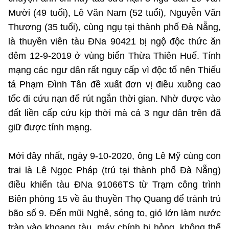
(Ghi rõ nguồn "https://mst.gov.vn" khi phát hành lại thông tin từ
Mười (49 tuổi), Lê Văn Nam (52 tuổi), Nguyễn Văn
website này)
Thương (35 tuổi), cùng ngụ tại thành phố Đà Nẵng,
là thuyền viên tàu ĐNa 90421 bị ngộ độc thức ăn
đêm 12-9-2019 ở vùng biển Thừa Thiên Huế. Tính
mạng các ngư dân rất nguy cấp vì độc tố nên Thiếu
tá Phạm Đình Tân đề xuất đơn vị điều xuồng cao
tốc đi cứu nạn để rút ngắn thời gian. Nhờ được vào
đất liền cấp cứu kịp thời mà cả 3 ngư dân trên đã
giữ được tính mạng.
Mới đây nhất, ngày 9-10-2020, ông Lê Mỹ cùng con
trai là Lê Ngọc Pháp (trú tại thành phố Đà Nẵng)
điều khiển tàu ĐNa 91066TS từ Trạm công trình
Biên phòng 15 về âu thuyền Thọ Quang để tránh trú
bão số 9. Đến mũi Nghê, sóng to, gió lớn làm nước
tràn vào khoang tàu, máy chính bị hỏng, không thể