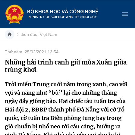
BỘ KHOA HỌC VÀ CÔNG NGHỆ
MINISTRY OF SCIENCE AND TECHNOLOGY
Biển đảo, Việt Nam
Thứ năm, 25/02/2021 13:54
Danh mục
Những hải trình canh giữ mùa Xuân giữa
trùng khơi
Trang chủ
Trời miền Trung cuối năm trong xanh, cao vời
Giới thiệu
vợi và nắng như “bù” lại cho những tháng
Chức năng nhiệm vụ
Tin tức sự kiện
ngày đầy giông bão. Hai chiếc tàu tuần tra của
Hải đội 2, BĐBP thành phố Đà Nẵng với cờ Tổ
Dịch vụ công
Cơ cấu tổ chức
Khoa học và Công nghệ
quốc, cờ tuần tra Biên phòng tung bay trong
gió chuẩn bị nhổ neo rời cầu cảng, hướng ra
Hệ thống văn bản
Lịch sử phát triển
Đổi mới sáng tạo
vịnh Đà Nẵng. Khi nhà nhà yên vui chuẩn bị