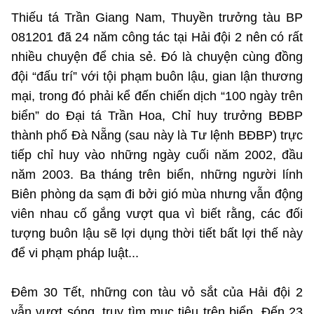
Thiếu tá Trần Giang Nam, Thuyền trưởng tàu BP
081201 đã 24 năm công tác tại Hải đội 2 nên có rất
nhiều chuyện để chia sẻ. Đó là chuyện cùng đồng
đội “đấu trí” với tội phạm buôn lậu, gian lận thương
mại, trong đó phải kể đến chiến dịch “100 ngày trên
biển” do Đại tá Trần Hoa, Chỉ huy trưởng BĐBP
thành phố Đà Nẵng (sau này là Tư lệnh BĐBP) trực
tiếp chỉ huy vào những ngày cuối năm 2002, đầu
năm 2003. Ba tháng trên biển, những người lính
Biên phòng da sạm đi bởi gió mùa nhưng vẫn động
viên nhau cố gắng vượt qua vì biết rằng, các đối
tượng buôn lậu sẽ lợi dụng thời tiết bất lợi thế này
để vi phạm pháp luật...
Đêm 30 Tết, những con tàu vỏ sắt của Hải đội 2
vẫn vượt sóng, truy tìm mục tiêu trên biển. Đến 23