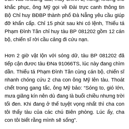
khắc phục, ông Mỹ gọi về Đài trực canh thông tin
Bộ Chỉ huy BĐBP thành phố Đà Nẵng yêu cầu giúp
đỡ khẩn cấp. Chỉ 15 phút sau khi có lệnh, Thiếu tá
Phạm Đình Tân chỉ huy tàu BP 081202 gồm 12 cán
bộ, chiến sĩ rời cầu cảng đi cứu nạn.
Hơn 2 giờ vật lộn với sóng dữ, tàu BP 081202 đã
tiếp cận đươc tàu ĐNa 91066TS, lúc này đang chìm
dần. Thiếu tá Phạm Đình Tân cùng cán bộ, chiến sĩ
nhanh chóng cứu 2 cha con ông Mỹ lên tàu. Thoát
chết trong gang tấc, ông Mỹ bảo: “Sóng to, gió lớn,
mưa giăng kín nên dù đang là buổi chiều nhưng trời
tối đen. Khi đang ở thế tuyệt vọng nhất thì cha con
tôi thấy tàu của các chú Biên phòng. Lúc ấy, cha
con tôi biết rằng mình sẽ sống”.