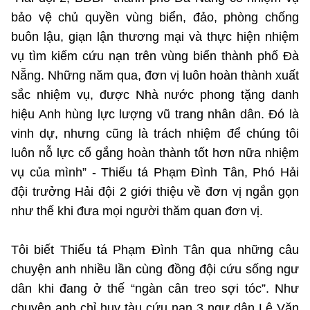
Chọn ngôn ngữ
bảo vệ chủ quyền vùng biển, đảo, phòng chống
Vietnamese
English
buôn lậu, giạn lận thương mại và thực hiện nhiệm
vụ tìm kiếm cứu nạn trên vùng biển thành phố Đà
Nẵng. Những năm qua, đơn vị luôn hoàn thành xuất
sắc nhiệm vụ, được Nhà nước phong tặng danh
BỘ KHOA HỌC VÀ CÔNG NGHỆ
hiệu Anh hùng lực lượng vũ trang nhân dân. Đó là
MINISTRY OF SCIENCE AND TECHNOLOGY
vinh dự, nhưng cũng là trách nhiệm để chúng tôi
Điều khoản sử dụng
Theo dõi MST:
Góp ý
luôn nỗ lực cố gắng hoàn thành tốt hơn nữa nhiệm
vụ của mình” - Thiếu tá Phạm Đình Tân, Phó Hải
Cơ quan chủ quản: Bộ Khoa học và Công nghệ (MST)
đội trưởng Hải đội 2 giới thiệu về đơn vị ngắn gọn
Chịu trách nhiệm nội dung: Nguyễn Thị Hải Hằng
như thế khi đưa mọi người thăm quan đơn vị.
Giám đốc Trung tâm Truyền thông Khoa học và Công nghệ.
Liên hệ
Tôi biết Thiếu tá Phạm Đình Tân qua những câu
Địa chỉ: Ban Biên tập Cổng TTĐT - 18 Nguyễn Du, TP. Hà Nội
Điện thoại: 024 3936 9506
chuyện anh nhiều lần cùng đồng đội cứu sống ngư
Email:
stc@mst.gov.vn
dân khi đang ở thế “ngàn cân treo sợi tóc”. Như
©2026 Bản quyền thuộc Bộ Khoa Học và Công Nghệ
chuyện anh chỉ huy tàu cứu nạn 3 ngư dân Lê Văn