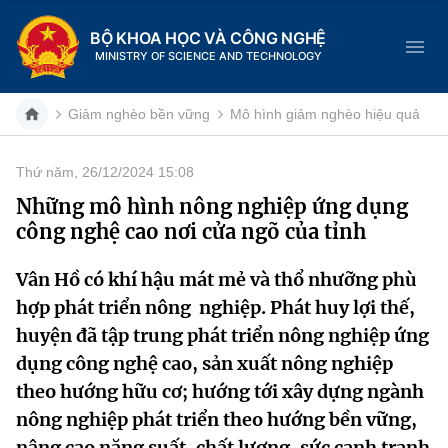
BỘ KHOA HỌC VÀ CÔNG NGHỆ
MINISTRY OF SCIENCE AND TECHNOLOGY
Giảm nghèo bền vững
Mô hình giảm nghèo hiệu quả
Thứ năm, 26/12/2024 15:08
Danh mục
Những mô hình nông nghiệp ứng dụng
công nghệ cao nơi cửa ngõ của tỉnh
Trang chủ
Vân Hồ có khí hậu mát mẻ và thổ nhưỡng phù
Giới thiệu
hợp phát triển nông nghiệp. Phát huy lợi thế,
Chức năng nhiệm vụ
Tin tức sự kiện
huyện đã tập trung phát triển nông nghiệp ứng
dụng công nghệ cao, sản xuất nông nghiệp
Dịch vụ công
Cơ cấu tổ chức
Khoa học và Công nghệ
theo hướng hữu cơ; hướng tới xây dựng ngành
nông nghiệp phát triển theo hướng bền vững,
Hệ thống văn bản
Lịch sử phát triển
Đổi mới sáng tạo
nâng cao năng suất, chất lượng, sức cạnh tranh