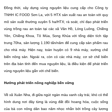
Đồng thời, xây dựng vùng nguyên liệu cung cấp cho Công ty
TNHH IC FOOD Sơn La, với 5 HTX sản xuất rau an toàn với quy
mô sản xuất thường xuyên 5 ha/HTX; rà soát, chỉ đạo phát triển
vùng trồng rau an toàn tại các xã Vân Hồ, Lóng Luông, Chiềng
Yên, Chiềng Khoa, Tô Múa, Song Khủa với tổng diện tích tập
trung 70ha, sản lượng 1.190 tấn/năm để cung cấp sản phẩm rau
cho nhà máy. Hiện nay, toàn huyện có 9 nhà máy, xưởng chế
biến nông sản. Ngoài ra, còn có các nhà máy, cơ sở chế biến
trên địa bàn tỉnh đến mua nguyên liệu, là điều kiện để phát triển
vùng nguyên liệu gắn với chế biến.
Hướng phát triển nông nghiệp bền vững
Về xã Xuân Nha, đi giữa ngút ngàn màu xanh cây trái, khó có thể
hình dung nơi đây từng là vùng đất đồi hoang hóa, cuộc sống
của bà con nông dân bao năm nhọc nhằn bởi trồng cây lương