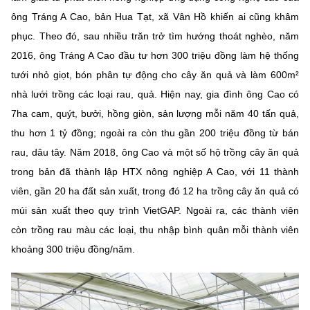
(Ghi rõ nguồn "https://mst.gov.vn" khi phát hành lại thông tin từ
ông Tráng A Cao, bản Hua Tạt, xã Vân Hồ khiến ai cũng khâm
website này)
phục. Theo đó, sau nhiều trăn trở tìm hướng thoát nghèo, năm
2016, ông Tráng A Cao đầu tư hơn 300 triệu đồng làm hệ thống
tưới nhỏ giọt, bón phân tự động cho cây ăn quả và làm 600m²
nhà lưới trồng các loại rau, quả. Hiện nay, gia đình ông Cao có
7ha cam, quýt, bưởi, hồng giòn, sản lượng mỗi năm 40 tấn quả,
thu hơn 1 tỷ đồng; ngoài ra còn thu gần 200 triệu đồng từ bán
rau, dâu tây. Năm 2018, ông Cao và một số hộ trồng cây ăn quả
trong bản đã thành lập HTX nông nghiệp A Cao, với 11 thành
viên, gần 20 ha đất sản xuất, trong đó 12 ha trồng cây ăn quả có
múi sản xuất theo quy trình VietGAP. Ngoài ra, các thành viên
còn trồng rau màu các loại, thu nhập bình quân mỗi thành viên
khoảng 300 triệu đồng/năm.