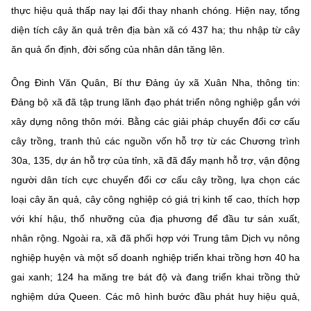
thực hiệu quả thấp nay lại đổi thay nhanh chóng. Hiện nay, tổng
diện tích cây ăn quả trên địa bàn xã có 437 ha; thu nhập từ cây
ăn quả ổn định, đời sống của nhân dân tăng lên.
Ông Đinh Văn Quân, Bí thư Đảng ủy xã Xuân Nha, thông tin:
Đảng bộ xã đã tập trung lãnh đạo phát triển nông nghiệp gắn với
xây dựng nông thôn mới. Bằng các giải pháp chuyển đổi cơ cấu
cây trồng, tranh thủ các nguồn vốn hỗ trợ từ các Chương trình
30a, 135, dự án hỗ trợ của tỉnh, xã đã đẩy mạnh hỗ trợ, vận động
người dân tích cực chuyển đổi cơ cấu cây trồng, lựa chọn các
loại cây ăn quả, cây công nghiệp có giá trị kinh tế cao, thích hợp
với khí hậu, thổ nhưỡng của địa phương để đầu tư sản xuất,
nhân rộng. Ngoài ra, xã đã phối hợp với Trung tâm Dịch vụ nông
nghiệp huyện và một số doanh nghiệp triển khai trồng hơn 40 ha
gai xanh; 124 ha măng tre bát độ và đang triển khai trồng thử
nghiệm dứa Queen. Các mô hình bước đầu phát huy hiệu quả,