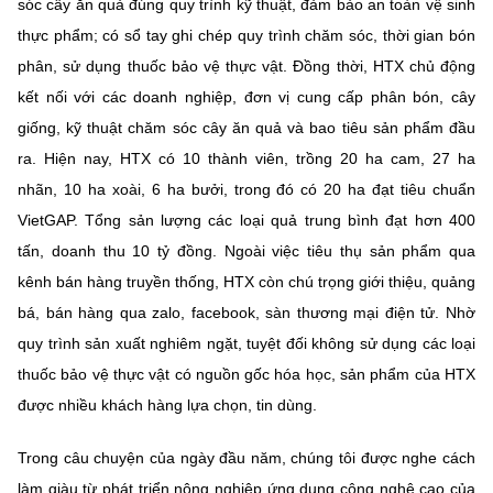
sóc cây ăn quả đúng quy trình kỹ thuật, đảm bảo an toàn vệ sinh
Chọn ngôn ngữ
thực phẩm; có sổ tay ghi chép quy trình chăm sóc, thời gian bón
Vietnamese
English
phân, sử dụng thuốc bảo vệ thực vật. Đồng thời, HTX chủ động
kết nối với các doanh nghiệp, đơn vị cung cấp phân bón, cây
giống, kỹ thuật chăm sóc cây ăn quả và bao tiêu sản phẩm đầu
ra. Hiện nay, HTX có 10 thành viên, trồng 20 ha cam, 27 ha
BỘ KHOA HỌC VÀ CÔNG NGHỆ
nhãn, 10 ha xoài, 6 ha bưởi, trong đó có 20 ha đạt tiêu chuẩn
MINISTRY OF SCIENCE AND TECHNOLOGY
VietGAP. Tổng sản lượng các loại quả trung bình đạt hơn 400
Điều khoản sử dụng
Theo dõi MST:
Góp ý
tấn, doanh thu 10 tỷ đồng. Ngoài việc tiêu thụ sản phẩm qua
kênh bán hàng truyền thống, HTX còn chú trọng giới thiệu, quảng
Cơ quan chủ quản: Bộ Khoa học và Công nghệ (MST)
bá, bán hàng qua zalo, facebook, sàn thương mại điện tử. Nhờ
Chịu trách nhiệm nội dung: Nguyễn Thị Hải Hằng
quy trình sản xuất nghiêm ngặt, tuyệt đối không sử dụng các loại
Giám đốc Trung tâm Truyền thông Khoa học và Công nghệ.
thuốc bảo vệ thực vật có nguồn gốc hóa học, sản phẩm của HTX
Liên hệ
Địa chỉ: Ban Biên tập Cổng TTĐT - 18 Nguyễn Du, TP. Hà Nội
được nhiều khách hàng lựa chọn, tin dùng.
Điện thoại: 024 3936 9506
Email:
stc@mst.gov.vn
Trong câu chuyện của ngày đầu năm, chúng tôi được nghe cách
©2026 Bản quyền thuộc Bộ Khoa Học và Công Nghệ
làm giàu từ phát triển nông nghiệp ứng dụng công nghệ cao của