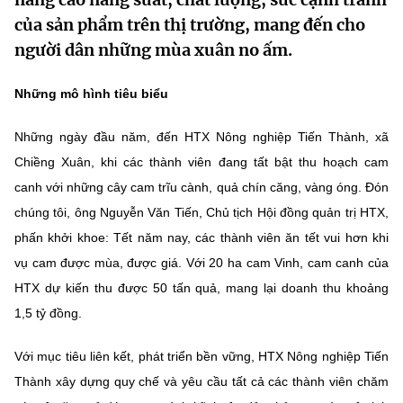
MST IOFFICE
Văn bản QPPL
của sản phẩm trên thị trường, mang đến cho
Sở Khoa học và Công nghệ
Chuyển đổi số
người dân những mùa xuân no ấm.
THỐNG KÊ
Văn bản chỉ đạo điều hành
Bưu chính, Viễn thông
Những mô hình tiêu biểu
Multimedia
Khoa học và Công nghệ
Lấy ý kiến người dân về dự thảo VBQPPL
Sở hữu trí tuệ
Những ngày đầu năm, đến HTX Nông nghiệp Tiến Thành, xã
THƯ ĐIỆN TỬ
Đổi mới sáng tạo
Tiêu chuẩn, đo lường, chất lượng
Chiềng Xuân, khi các thành viên đang tất bật thu hoạch cam
Khác
canh với những cây cam trĩu cành, quả chín căng, vàng óng. Đón
Chuyển đổi số
Năng lượng nguyên tử
chúng tôi, ông Nguyễn Văn Tiến, Chủ tịch Hội đồng quản trị HTX,
Videos
Bưu chính, Viễn thông
phấn khởi khoe: Tết năm nay, các thành viên ăn tết vui hơn khi
Tin tổng hợp
Infographic
vụ cam được mùa, được giá. Với 20 ha cam Vinh, cam canh của
Sở hữu trí tuệ
HTX dự kiến thu được 50 tấn quả, mang lại doanh thu khoảng
Tin địa phương
Ảnh
1,5 tỷ đồng.
Tiêu chuẩn, đo lường, chất lượng
Voice
Với mục tiêu liên kết, phát triển bền vững, HTX Nông nghiệp Tiến
Năng lượng nguyên tử
Nhiệm vụ trọng tâm
Thành xây dựng quy chế và yêu cầu tất cả các thành viên chăm