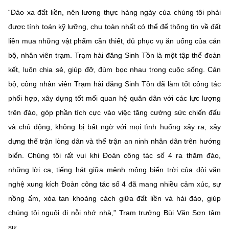
“Đảo xa đất liền, nên lương thực hàng ngày của chúng tôi phải
được tính toán kỹ lưỡng, chu toàn nhất có thể để thông tin về đất
liền mua những vật phẩm cần thiết, đủ phục vụ ăn uống của cán
bộ, nhân viên trạm. Trạm hải đăng Sinh Tồn là một tập thể đoàn
kết, luôn chia sẻ, giúp đỡ, đùm bọc nhau trong cuộc sống. Cán
bộ, công nhân viên Trạm hải đăng Sinh Tồn đã làm tốt công tác
phối hợp, xây dựng tốt mối quan hệ quân dân với các lực lượng
trên đảo, góp phần tích cực vào việc tăng cường sức chiến đấu
và chủ động, không bị bất ngờ với mọi tình huống xảy ra, xây
dựng thế trận lòng dân và thế trận an ninh nhân dân trên hướng
biển. Chúng tôi rất vui khi Đoàn công tác số 4 ra thăm đảo,
những lời ca, tiếng hát giữa mênh mông biển trời của đội văn
nghệ xung kích Đoàn công tác số 4 đã mang nhiều cảm xúc, sự
nồng ấm, xóa tan khoảng cách giữa đất liền và hải đảo, giúp
chúng tôi nguôi đi nỗi nhớ nhà,” Trạm trưởng Bùi Văn Sơn tâm
sự.