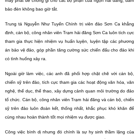
máy phát để chống gỉ cho các bộ phận của ngọn hải đăng, đảm
bảo đèn không bao giờ tắt.
Trung tá Nguyễn Như Tuyến Chính trị viên đảo Sơn Ca khẳng
định, cán bộ, công nhân viên Trạm hải đăng Sơn Ca luôn tích cực
tham gia thực hiện nhiệm vụ huấn luyện, luyện tập các phương
án bảo vệ đảo, góp phần tăng cường sức chiến đấu cho đảo khi
có tình huống xảy ra.
Ngoài giờ làm việc, các anh đã phối hợp chặt chẽ với cán bộ,
chiến sỹ trên đảo, tích cực tham gia các hoạt động văn hóa, văn
nghệ, thể dục, thể thao, xây dựng cảnh quan môi trường do đảo
tổ chức. Cán bộ, công nhân viên Trạm hải đăng và cán bộ, chiến
sỹ trên đảo luôn đoàn kết, thống nhất, khắc phục khó khăn để
cùng nhau hoàn thành tốt mọi nhiệm vụ được giao.
Công việc bình dị nhưng đó chính là sự hy sinh thầm lặng của