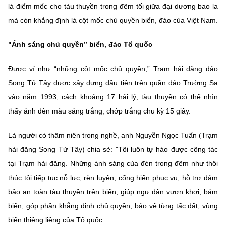
Chọn ngôn ngữ
là điểm mốc cho tàu thuyền trong đêm tối giữa đại dương bao la
mà còn khẳng định là cột mốc chủ quyền biển, đảo của Việt Nam.
Vietnamese
English
"Ánh sáng chủ quyền” biển, đảo Tổ quốc
Được ví như “những cột mốc chủ quyền,” Trạm hải đăng đảo
BỘ KHOA HỌC VÀ CÔNG NGHỆ
Song Tử Tây được xây dựng đầu tiên trên quần đảo Trường Sa
MINISTRY OF SCIENCE AND TECHNOLOGY
vào năm 1993, cách khoảng 17 hải lý, tàu thuyền có thể nhìn
Điều khoản sử dụng
Theo dõi MST:
Góp ý
thấy ánh đèn màu sáng trắng, chớp trắng chu kỳ 15 giây.
Là người có thâm niên trong nghề, anh Nguyễn Ngọc Tuấn (Trạm
Cơ quan chủ quản: Bộ Khoa học và Công nghệ (MST)
hải đăng Song Tử Tây) chia sẻ: "Tôi luôn tự hào được công tác
Chịu trách nhiệm nội dung: Nguyễn Thị Hải Hằng
Giám đốc Trung tâm Truyền thông Khoa học và Công nghệ.
tại Trạm hải đăng. Những ánh sáng của đèn trong đêm như thôi
Liên hệ
thúc tôi tiếp tục nỗ lực, rèn luyện, cống hiến phục vụ, hỗ trợ đảm
Địa chỉ: Ban Biên tập Cổng TTĐT - 18 Nguyễn Du, TP. Hà Nội
bảo an toàn tàu thuyền trên biển, giúp ngư dân vươn khơi, bám
Điện thoại: 024 3936 9506
biển, góp phần khẳng định chủ quyền, bảo vệ từng tấc đất, vùng
Email:
stc@mst.gov.vn
©2026 Bản quyền thuộc Bộ Khoa Học và Công Nghệ
biển thiêng liêng của Tổ quốc.