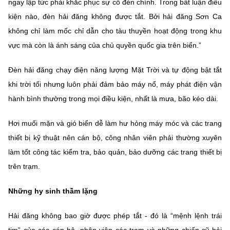
ngay lập tức phải khắc phục sự cố đèn chính. Trong bất luận điều
kiện nào, đèn hải đăng không được tắt. Bởi hải đăng Sơn Ca
không chỉ làm mốc chỉ dẫn cho tàu thuyền hoạt động trong khu
vực mà còn là ánh sáng của chủ quyền quốc gia trên biển.”
Đèn hải đăng chạy điện năng lượng Mặt Trời và tự động bật tắt
khi trời tối nhưng luôn phải đảm bảo máy nổ, máy phát điện vận
hành bình thường trong mọi điều kiện, nhất là mưa, bão kéo dài.
Hơi muối mặn và gió biển dễ làm hư hỏng máy móc và các trang
thiết bị kỹ thuật nên cán bộ, công nhân viên phải thường xuyên
làm tốt công tác kiểm tra, bảo quản, bảo dưỡng các trang thiết bị
trên trạm.
Những hy sinh thầm lặng
Hải đăng không bao giờ được phép tắt - đó là “mệnh lệnh trái
tim” của các cán bộ, nhân viên các trạm và những chiến sỹ hải