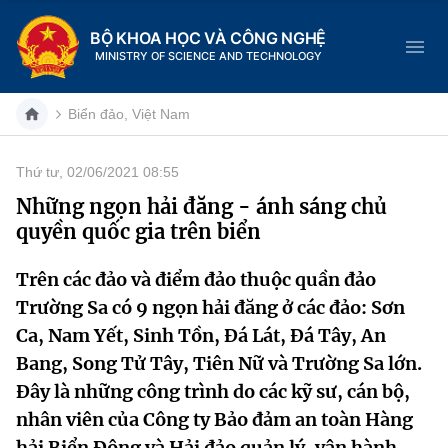
BỘ KHOA HỌC VÀ CÔNG NGHỆ
MINISTRY OF SCIENCE AND TECHNOLOGY
Biển đảo, Việt Nam
Thứ tư, 02/06/2021 08:55
Danh mục
Những ngọn hải đăng - ánh sáng chủ
quyền quốc gia trên biển
Trang chủ
Trên các đảo và điểm đảo thuộc quần đảo
Giới thiệu
Trường Sa có 9 ngọn hải đăng ở các đảo: Sơn
Chức năng nhiệm vụ
Tin tức sự kiện
Ca, Nam Yết, Sinh Tồn, Đá Lát, Đá Tây, An
Bang, Song Tử Tây, Tiên Nữ và Trường Sa lớn.
Dịch vụ công
Cơ cấu tổ chức
Khoa học và Công nghệ
Đây là những công trình do các kỹ sư, cán bộ,
nhân viên của Công ty Bảo đảm an toàn Hàng
Hệ thống văn bản
Lịch sử phát triển
Đổi mới sáng tạo
hải Biển Đông và Hải đảo quản lý, vận hành,