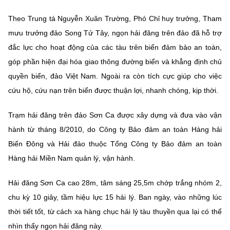
(Ghi rõ nguồn "https://mst.gov.vn" khi phát hành lại thông tin từ
website này)
Theo Trung tá Nguyễn Xuân Trường, Phó Chỉ huy trưởng, Tham
mưu trưởng đảo Song Tử Tây, ngọn hải đăng trên đảo đã hỗ trợ
đắc lực cho hoạt động của các tàu trên biển đảm bảo an toàn,
góp phần hiện đại hóa giao thông đường biển và khẳng định chủ
quyền biển, đảo Việt Nam. Ngoài ra còn tích cực giúp cho việc
cứu hộ, cứu nạn trên biển được thuận lợi, nhanh chóng, kịp thời.
Trạm hải đăng trên đảo Sơn Ca được xây dựng và đưa vào vận
hành từ tháng 8/2010, do Công ty Bảo đảm an toàn Hàng hải
Biển Đông và Hải đảo thuộc Tổng Công ty Bảo đảm an toàn
Hàng hải Miền Nam quản lý, vận hành.
Hải đăng Sơn Ca cao 28m, tâm sáng 25,5m chớp trắng nhóm 2,
chu kỳ 10 giây, tầm hiệu lực 15 hải lý. Ban ngày, vào những lúc
thời tiết tốt, từ cách xa hàng chục hải lý tàu thuyền qua lại có thể
nhìn thấy ngọn hải đăng này.