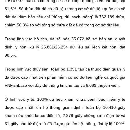
1.516.007 thửa đã có trong cơ sở dữ liệu quốc gia về đất đai, đạt
51,6%. Số thửa đất đã có dữ liệu trong cơ sở dữ liệu quốc gia về
đất đai đảm bảo tiêu chí “đúng, đủ, sạch, sống” là 762.189 thửa,
chiếm 50,3% so với tổng số thửa dất đã có trong cơ sở dữ liệu.
Trong lĩnh vực hộ tịch, đã số hóa 55.072 hồ sơ bản án, quyết
định ly hôn; xử lý 25.861/26.254 dữ liệu sai lệch kết hôn, đạt
98,5%.
Trong lĩnh vực thủy sản, toàn bộ 1.391 tàu cá thuộc diện quản lý
đã được cập nhật trên phần mềm cơ sở dữ liệu nghề cá quốc gia
VNFishbase với đầy đủ thông tin chủ tàu và 6.089 thuyền viên.
Ở lĩnh vực y tế, 100% dữ liệu khám chữa bệnh bảo hiểm y tế
được cập nhật lên hệ thống giám định. Toàn bộ 10.410 giấy
khám sức khỏe lái xe điện tử, 2.379 giấy chứng sinh điện tử và
31 giấy báo tử điện tử đã được gửi lên hệ thống, đạt tỷ lệ 100%.