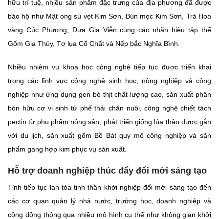
hữu trí tuệ, nhiều sản phẩm đặc trưng của địa phương đã được
bảo hộ như Mật ong sú vẹt Kim Sơn, Bún mọc Kim Sơn, Trà Hoa
vàng Cúc Phương, Dưa Gia Viễn cùng các nhãn hiệu tập thể
Gốm Gia Thủy, Tơ lụa Cổ Chất và Nếp bắc Nghĩa Bình.
Nhiều nhiệm vụ khoa học công nghệ tiếp tục được triển khai
trong các lĩnh vực công nghệ sinh học, nông nghiệp và công
nghiệp như ứng dụng gen bò thịt chất lượng cao, sản xuất phân
bón hữu cơ vi sinh từ phế thải chăn nuôi, công nghệ chiết tách
pectin từ phụ phẩm nông sản, phát triển giống lúa thảo dược gắn
với du lịch, sản xuất gốm Bồ Bát quy mô công nghiệp và sản
phẩm gang hợp kim phục vụ sản xuất.
Hỗ trợ doanh nghiệp thúc đẩy đổi mới sáng tạo
Tỉnh tiếp tục lan tỏa tinh thần khởi nghiệp đổi mới sáng tạo đến
các cơ quan quản lý nhà nước, trường học, doanh nghiệp và
cộng đồng thông qua nhiều mô hình cụ thể như không gian khởi