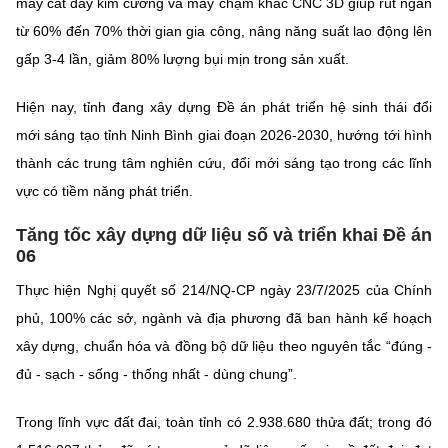
máy cắt dây kim cương và máy chạm khắc CNC 3D giúp rút ngắn
từ 60% đến 70% thời gian gia công, nâng năng suất lao động lên
gấp 3-4 lần, giảm 80% lượng bụi mịn trong sản xuất.
Hiện nay, tỉnh đang xây dựng Đề án phát triển hệ sinh thái đổi
mới sáng tạo tỉnh Ninh Bình giai đoạn 2026-2030, hướng tới hình
thành các trung tâm nghiên cứu, đổi mới sáng tạo trong các lĩnh
vực có tiềm năng phát triển.
Tăng tốc xây dựng dữ liệu số và triển khai Đề án
06
Thực hiện Nghị quyết số 214/NQ-CP ngày 23/7/2025 của Chính
phủ, 100% các sở, ngành và địa phương đã ban hành kế hoạch
xây dựng, chuẩn hóa và đồng bộ dữ liệu theo nguyên tắc “đúng -
đủ - sạch - sống - thống nhất - dùng chung”.
Trong lĩnh vực đất đai, toàn tỉnh có 2.938.680 thửa đất; trong đó