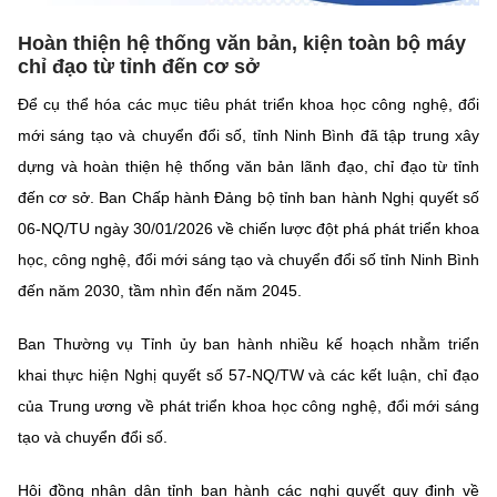
Chọn ngôn ngữ
Hoàn thiện hệ thống văn bản, kiện toàn bộ máy
Vietnamese
English
chỉ đạo từ tỉnh đến cơ sở
Để cụ thể hóa các mục tiêu phát triển khoa học công nghệ, đổi
mới sáng tạo và chuyển đổi số, tỉnh Ninh Bình đã tập trung xây
dựng và hoàn thiện hệ thống văn bản lãnh đạo, chỉ đạo từ tỉnh
BỘ KHOA HỌC VÀ CÔNG NGHỆ
MINISTRY OF SCIENCE AND TECHNOLOGY
đến cơ sở. Ban Chấp hành Đảng bộ tỉnh ban hành Nghị quyết số
06-NQ/TU ngày 30/01/2026 về chiến lược đột phá phát triển khoa
Điều khoản sử dụng
Theo dõi MST:
Góp ý
học, công nghệ, đổi mới sáng tạo và chuyển đổi số tỉnh Ninh Bình
đến năm 2030, tầm nhìn đến năm 2045.
Cơ quan chủ quản: Bộ Khoa học và Công nghệ (MST)
Chịu trách nhiệm nội dung: Nguyễn Thị Hải Hằng
Ban Thường vụ Tỉnh ủy ban hành nhiều kế hoạch nhằm triển
Giám đốc Trung tâm Truyền thông Khoa học và Công nghệ.
khai thực hiện Nghị quyết số 57-NQ/TW và các kết luận, chỉ đạo
Liên hệ
Địa chỉ: Ban Biên tập Cổng TTĐT - 18 Nguyễn Du, TP. Hà Nội
của Trung ương về phát triển khoa học công nghệ, đổi mới sáng
Điện thoại: 024 3936 9506
tạo và chuyển đổi số.
Email:
stc@mst.gov.vn
©2026 Bản quyền thuộc Bộ Khoa Học và Công Nghệ
Hội đồng nhân dân tỉnh ban hành các nghị quyết quy định về