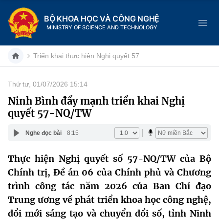
BỘ KHOA HỌC VÀ CÔNG NGHỆ
MINISTRY OF SCIENCE AND TECHNOLOGY
Triển khai thực hiện Nghị quyết 57
Thứ tư, 01/07/2026 15:14
Danh mục
Ninh Bình đẩy mạnh triển khai Nghị
quyết 57-NQ/TW
Trang chủ
Nghe đọc bài
8:15
Giới thiệu
Thực hiện Nghị quyết số 57-NQ/TW của Bộ
Chức năng nhiệm vụ
Tin tức sự kiện
Chính trị, Đề án 06 của Chính phủ và Chương
Dịch vụ công
trình công tác năm 2026 của Ban Chỉ đạo
Cơ cấu tổ chức
Khoa học và Công nghệ
Trung ương về phát triển khoa học công nghệ,
Hệ thống văn bản
Lịch sử phát triển
Đổi mới sáng tạo
đổi mới sáng tạo và chuyển đổi số, tỉnh Ninh