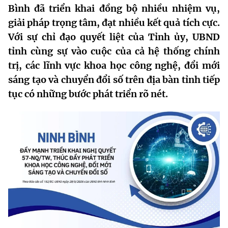
Bình đã triển khai đồng bộ nhiều nhiệm vụ,
MST IOFFICE
Văn bản QPPL
Sở Khoa học và Công nghệ
Chuyển đổi số
giải pháp trọng tâm, đạt nhiều kết quả tích cực.
THỐNG KÊ
Với sự chỉ đạo quyết liệt của Tỉnh ủy, UBND
Văn bản chỉ đạo điều hành
Bưu chính, Viễn thông
tỉnh cùng sự vào cuộc của cả hệ thống chính
Multimedia
Khoa học và Công nghệ
Lấy ý kiến người dân về dự thảo VBQPPL
trị, các lĩnh vực khoa học công nghệ, đổi mới
Sở hữu trí tuệ
sáng tạo và chuyển đổi số trên địa bàn tỉnh tiếp
THƯ ĐIỆN TỬ
Đổi mới sáng tạo
Tiêu chuẩn, đo lường, chất lượng
tục có những bước phát triển rõ nét.
Khác
Chuyển đổi số
Năng lượng nguyên tử
Videos
Bưu chính, Viễn thông
Tin tổng hợp
Infographic
Sở hữu trí tuệ
Tin địa phương
Ảnh
Tiêu chuẩn, đo lường, chất lượng
Voice
Năng lượng nguyên tử
Nhiệm vụ trọng tâm