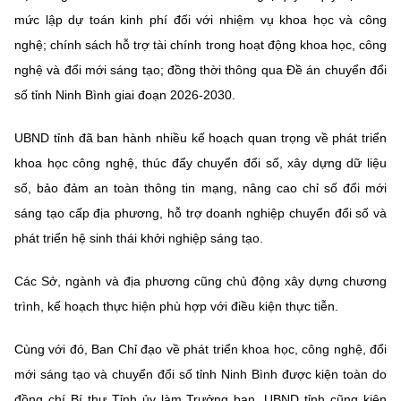
(Ghi rõ nguồn "https://mst.gov.vn" khi phát hành lại thông tin từ
mức lập dự toán kinh phí đối với nhiệm vụ khoa học và công
website này)
nghệ; chính sách hỗ trợ tài chính trong hoạt động khoa học, công
nghệ và đổi mới sáng tạo; đồng thời thông qua Đề án chuyển đổi
số tỉnh Ninh Bình giai đoạn 2026-2030.
UBND tỉnh đã ban hành nhiều kế hoạch quan trọng về phát triển
khoa học công nghệ, thúc đẩy chuyển đổi số, xây dựng dữ liệu
số, bảo đảm an toàn thông tin mạng, nâng cao chỉ số đổi mới
sáng tạo cấp địa phương, hỗ trợ doanh nghiệp chuyển đổi số và
phát triển hệ sinh thái khởi nghiệp sáng tạo.
Các Sở, ngành và địa phương cũng chủ động xây dựng chương
trình, kế hoạch thực hiện phù hợp với điều kiện thực tiễn.
Cùng với đó, Ban Chỉ đạo về phát triển khoa học, công nghệ, đổi
mới sáng tạo và chuyển đổi số tỉnh Ninh Bình được kiện toàn do
đồng chí Bí thư Tỉnh ủy làm Trưởng ban. UBND tỉnh cũng kiện