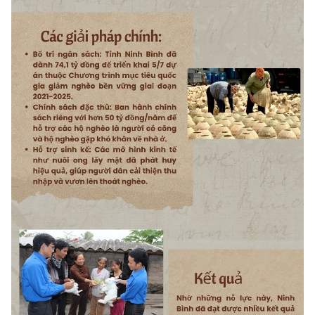
Chọn ngôn ngữ
Vietnamese
English
BỘ KHOA HỌC VÀ CÔNG NGHỆ
MINISTRY OF SCIENCE AND TECHNOLOGY
Điều khoản sử dụng
Theo dõi MST:
Góp ý
Cơ quan chủ quản: Bộ Khoa học và Công nghệ (MST)
Chịu trách nhiệm nội dung: Nguyễn Thị Hải Hằng
Giám đốc Trung tâm Truyền thông Khoa học và Công nghệ.
Liên hệ
Địa chỉ: Ban Biên tập Cổng TTĐT - 18 Nguyễn Du, TP. Hà Nội
Điện thoại: 024 3936 9506
Email:
stc@mst.gov.vn
©2026 Bản quyền thuộc Bộ Khoa Học và Công Nghệ