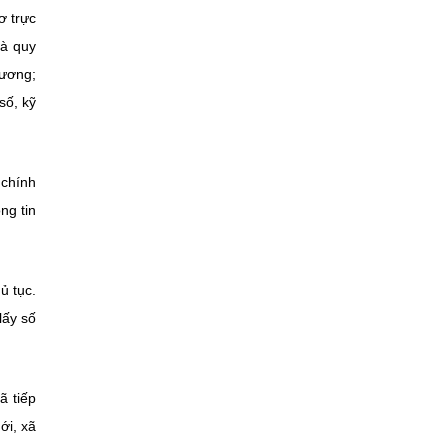
ơ trực
và quy
hương;
số, kỹ
 chính
ng tin
ủ tục.
lấy số
ã tiếp
ới, xã