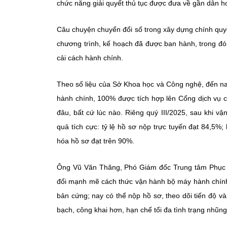
chức năng giải quyết thủ tục được đưa về gần dân h
Câu chuyện chuyển đổi số trong xây dựng chính quyề
chương trình, kế hoạch đã được ban hành, trong đó
cải cách hành chính.
Theo số liệu của Sở Khoa học và Công nghệ, đến nay
hành chính, 100% được tích hợp lên Cổng dịch vụ c
đâu, bất cứ lúc nào. Riêng quý III/2025, sau khi v
quả tích cực: tỷ lệ hồ sơ nộp trực tuyến đạt 84,5%
hóa hồ sơ đạt trên 90%.
Ông Vũ Văn Thăng, Phó Giám đốc Trung tâm Phục v
đổi mạnh mẽ cách thức vận hành bộ máy hành chính c
bản cứng; nay có thể nộp hồ sơ, theo dõi tiến độ và
bạch, công khai hơn, hạn chế tối đa tình trạng nhũng 