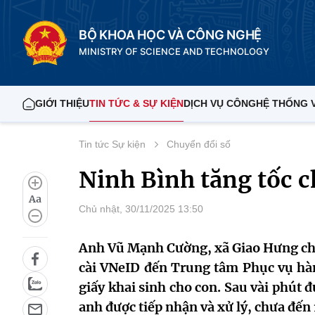
BỘ KHOA HỌC VÀ CÔNG NGHỆ
MINISTRY OF SCIENCE AND TECHNOLOGY
GIỚI THIỆU
TIN TỨC & SỰ KIỆN
DỊCH VỤ CÔNG
HỆ THỐNG 
Tin tức Sự kiện
Chuyển đổi số
Ninh Bình tăng tốc 
Aa
Chủ nhật, 30/11/2025 13:50
Anh Vũ Mạnh Cường, xã Giao Hưng chỉ 
cài VNeID đến Trung tâm Phục vụ hà
giấy khai sinh cho con. Sau vài phút 
anh được tiếp nhận và xử lý, chưa đến 