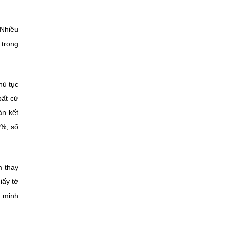
 Nhiều
 trong
hủ tục
bất cứ
ận kết
5%; số
m thay
iấy tờ
ý minh