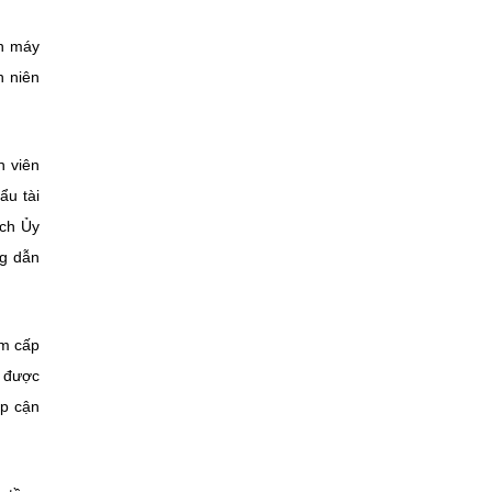
ên máy
h niên
n viên
ẩu tài
ịch Ủy
ng dẫn
âm cấp
ơ được
ếp cận