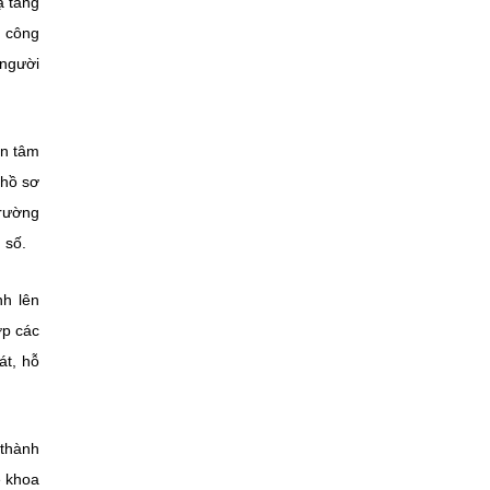
ạ tầng
c công
 người
an tâm
 hồ sơ
trường
 số.
nh lên
ợp các
át, hỗ
 thành
ề khoa