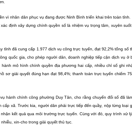
ơn.
n vì nhân dân phục vụ đang được Ninh Bình triển khai trên toàn tỉnh.
 xác định xây dựng chính quyền số là nhiệm vụ trọng tâm, xuyên suốt
 tỉnh đã cung cấp 1.977 dịch vụ công trực tuyến, đạt 92,2% tổng số t
ông quốc gia, cho phép người dân, doanh nghiệp tiếp cận dịch vụ ở 
ận hành mô hình chính quyền địa phương hai cấp, nhiều chỉ số ghi nh
; hồ sơ giải quyết đúng hạn đạt 98,4%; thanh toán trực tuyến chiếm 7
ụ hành chính công phường Duy Tân, cho rằng chuyển đổi số đã là
ấp xã. Trước kia, người dân phải trực tiếp đến quầy, nộp từng loại g
 nhận kết quả qua môi trường trực tuyến. Cùng với đó, quy trình xử l
nhiễu, xin-cho trong giải quyết thủ tục.