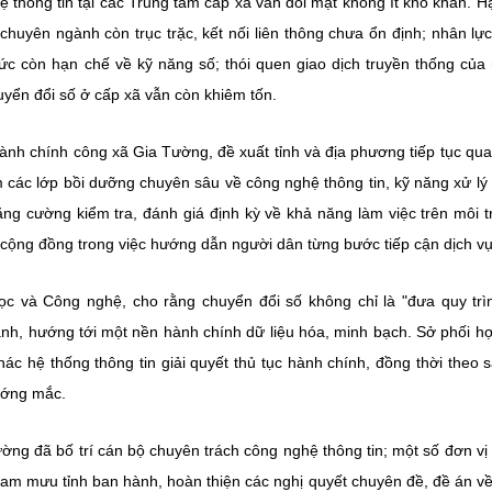
 thông tin tại các Trung tâm cấp xã vẫn đối mặt không ít khó khăn. H
huyên ngành còn trục trặc, kết nối liên thông chưa ổn định; nhân lự
c còn hạn chế về kỹ năng số; thói quen giao dịch truyền thống của
uyển đổi số ở cấp xã vẫn còn khiêm tốn.
ành chính công xã Gia Tường, đề xuất tỉnh và địa phương tiếp tục qu
êm các lớp bồi dưỡng chuyên sâu về công nghệ thông tin, kỹ năng xử lý
ăng cường kiểm tra, đánh giá định kỳ về khả năng làm việc trên môi 
cộng đồng trong việc hướng dẫn người dân từng bước tiếp cận dịch vụ
và Công nghệ, cho rằng chuyển đổi số không chỉ là "đưa quy trì
ành, hướng tới một nền hành chính dữ liệu hóa, minh bạch. Sở phối h
ác hệ thống thông tin giải quyết thủ tục hành chính, đồng thời theo s
vướng mắc.
ng đã bố trí cán bộ chuyên trách công nghệ thông tin; một số đơn vị
 tham mưu tỉnh ban hành, hoàn thiện các nghị quyết chuyên đề, đề án v