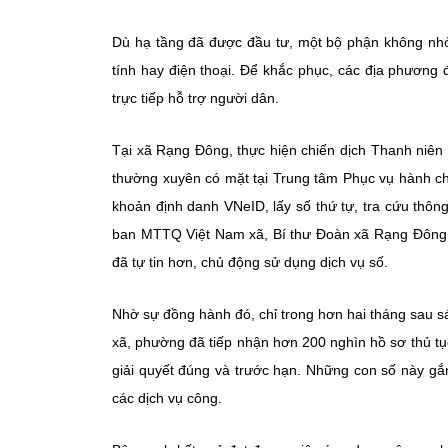
Dù hạ tầng đã được đầu tư, một bộ phận không nhỏ 
tính hay điện thoại. Để khắc phục, các địa phương
trực tiếp hỗ trợ người dân.
Tại xã Rạng Đông, thực hiện chiến dịch Thanh niên 
thường xuyên có mặt tại Trung tâm Phục vụ hành ch
khoản định danh VNeID, lấy số thứ tự, tra cứu thôn
ban MTTQ Việt Nam xã, Bí thư Đoàn xã Rạng Đông,
đã tự tin hơn, chủ động sử dụng dịch vụ số.
Nhờ sự đồng hành đó, chỉ trong hơn hai tháng sau 
xã, phường đã tiếp nhận hơn 200 nghìn hồ sơ thủ t
giải quyết đúng và trước hạn. Những con số này gắn 
các dịch vụ công.