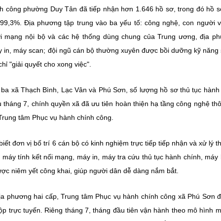
nh công phường Duy Tân đã tiếp nhận hơn 1.646 hồ sơ, trong đó hồ s
 99,3%. Địa phương tập trung vào ba yếu tố: công nghệ, con người 
 với mạng nội bộ và các hệ thống dùng chung của Trung ương, địa p
y in, máy scan; đội ngũ cán bộ thường xuyên được bồi dưỡng kỹ năng 
hỉ "giải quyết cho xong việc".
 ba xã Thạch Bình, Lạc Vân và Phú Sơn, số lượng hồ sơ thủ tục hành
 tháng 7, chính quyền xã đã ưu tiên hoàn thiện hạ tầng công nghệ thô
 Trung tâm Phục vụ hành chính công.
 đơn vị bố trí 6 cán bộ có kinh nghiệm trực tiếp tiếp nhận và xử lý th
 máy tính kết nối mạng, máy in, máy tra cứu thủ tục hành chính, máy 
ược niêm yết công khai, giúp người dân dễ dàng nắm bắt.
địa phương hai cấp, Trung tâm Phục vụ hành chính công xã Phú Sơn đ
p trực tuyến. Riêng tháng 7, tháng đầu tiên vận hành theo mô hình m