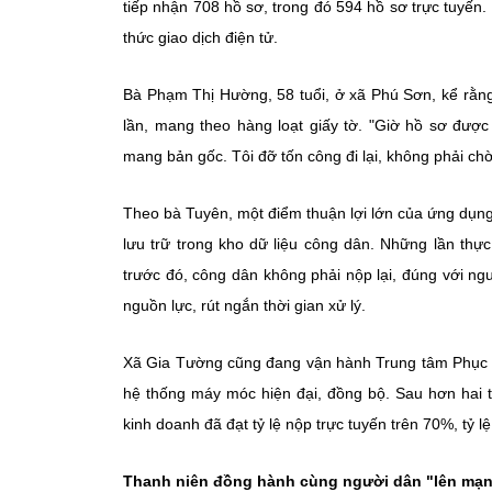
tiếp nhận 708 hồ sơ, trong đó 594 hồ sơ trực tuyế
thức giao dịch điện tử.
Bà Phạm Thị Hường, 58 tuổi, ở xã Phú Sơn, kể rằng
lần, mang theo hàng loạt giấy tờ. "Giờ hồ sơ được
mang bản gốc. Tôi đỡ tốn công đi lại, không phải chờ
Theo bà Tuyên, một điểm thuận lợi lớn của ứng dụng
lưu trữ trong kho dữ liệu công dân. Những lần thực 
trước đó, công dân không phải nộp lại, đúng với ngu
nguồn lực, rút ngắn thời gian xử lý.
Xã Gia Tường cũng đang vận hành Trung tâm Phục vụ
hệ thống máy móc hiện đại, đồng bộ. Sau hơn hai t
kinh doanh đã đạt tỷ lệ nộp trực tuyến trên 70%, tỷ l
Thanh niên đồng hành cùng người dân "lên mạ