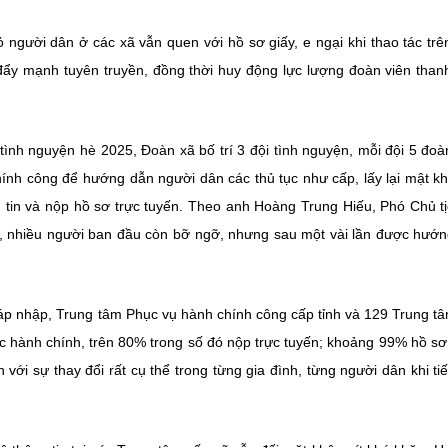
người dân ở các xã vẫn quen với hồ sơ giấy, e ngại khi thao tác tr
 đẩy mạnh tuyên truyền, đồng thời huy động lực lượng đoàn viên than
tình nguyện hè 2025, Đoàn xã bố trí 3 đội tình nguyện, mỗi đội 5 đoà
ính công để hướng dẫn người dân các thủ tục như cấp, lấy lại mật kh
g tin và nộp hồ sơ trực tuyến. Theo anh Hoàng Trung Hiếu, Phó Chủ t
 nhiều người ban đầu còn bỡ ngỡ, nhưng sau một vài lần được hướ
sáp nhập, Trung tâm Phục vụ hành chính công cấp tỉnh và 129 Trung t
ục hành chính, trên 80% trong số đó nộp trực tuyến; khoảng 99% hồ s
với sự thay đổi rất cụ thể trong từng gia đình, từng người dân khi ti