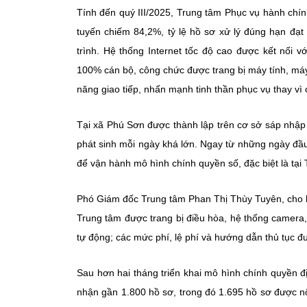
Tính đến quý III/2025, Trung tâm Phục vụ hành chí
tuyến chiếm 84,2%, tỷ lệ hồ sơ xử lý đúng hạn đạt
trình. Hệ thống Internet tốc độ cao được kết nối
100% cán bộ, công chức được trang bị máy tính, má
năng giao tiếp, nhấn mạnh tinh thần phục vụ thay vì c
Tại xã Phú Sơn được thành lập trên cơ sở sáp nhập
phát sinh mỗi ngày khá lớn. Ngay từ những ngày đầu
để vận hành mô hình chính quyền số, đặc biệt là tại
Phó Giám đốc Trung tâm Phan Thị Thùy Tuyên, cho biết
Trung tâm được trang bị điều hòa, hệ thống camera,
tự động; các mức phí, lệ phí và hướng dẫn thủ tục đ
Sau hơn hai tháng triển khai mô hình chính quyền 
nhận gần 1.800 hồ sơ, trong đó 1.695 hồ sơ được nộ