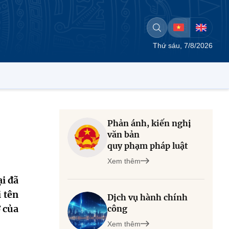
Thứ sáu, 7/8/2026
Phản ánh, kiến nghị
văn bản
quy phạm pháp luật
Xem thêm
i đã
 tên
Dịch vụ hành chính
ơ của
công
Xem thêm