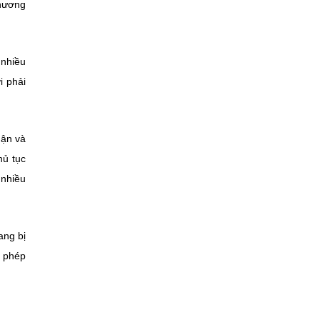
phương
 nhiều
i phải
hận và
hủ tục
 nhiều
ang bị
p phép