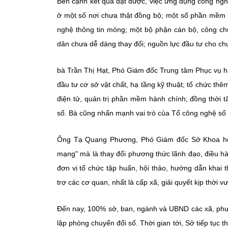
Bên cạnh kết quả đạt được, việc ứng dụng công nghệ
ở một số nơi chưa thật đồng bộ; một số phần mềm c
nghệ thông tin mỏng; một bộ phận cán bộ, công chứ
dân chưa dễ dàng thay đổi; nguồn lực đầu tư cho ch
bà Trần Thị Hạt, Phó Giám đốc Trung tâm Phục vụ h
đầu tư cơ sở vật chất, hạ tầng kỹ thuật; tổ chức th
điện tử, quản trị phần mềm hành chính; đồng thời t
số. Bà cũng nhấn mạnh vai trò của Tổ công nghệ số 
Ông Tạ Quang Phương, Phó Giám đốc Sở Khoa học 
mạng" mà là thay đổi phương thức lãnh đạo, điều h
đơn vị tổ chức tập huấn, hội thảo, hướng dẫn khai th
trợ các cơ quan, nhất là cấp xã, giải quyết kịp thời 
Đến nay, 100% sở, ban, ngành và UBND các xã, phườ
lập phòng chuyển đổi số. Thời gian tới, Sở tiếp tục