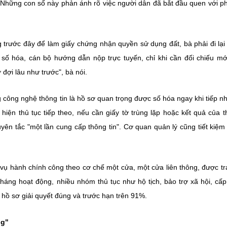
n. Những con số này phản ánh rõ việc người dân đã bắt đầu quen với 
 trước đây để làm giấy chứng nhận quyền sử dụng đất, bà phải đi lại
 số hóa, cán bộ hướng dẫn nộp trực tuyến, chỉ khi cần đối chiếu mớ
 đợi lâu như trước", bà nói.
 công nghệ thông tin là hồ sơ quan trọng được số hóa ngay khi tiếp n
hiện thủ tục tiếp theo, nếu cần giấy tờ trùng lặp hoặc kết quả của t
yên tắc "một lần cung cấp thông tin". Cơ quan quản lý cũng tiết kiệm
 hành chính công theo cơ chế một cửa, một cửa liên thông, được tr
háng hoạt động, nhiều nhóm thủ tục như hộ tịch, bảo trợ xã hội, cấ
ệ hồ sơ giải quyết đúng và trước hạn trên 91%.
ng"