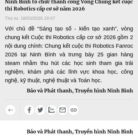
Ninh Bình tổ chức thành công Vòng Chung kết cuộc
MST IOFFICE
Văn bản QPPL
thi Robotics cấp cơ sở năm 2026
Sở Khoa học và Công nghệ
Chuyển đổi số
Thứ tư, 18/03/2026 18:07
THỐNG KÊ
Văn bản chỉ đạo điều hành
Bưu chính, Viễn thông
Với chủ đề “Sáng tạo số - kiến tạo xanh”, vòng
Multimedia
Khoa học và Công nghệ
chung kết Cuộc thi Robotics cấp cơ sở 2026 gồm 2
Lấy ý kiến người dân về dự thảo VBQPPL
Sở hữu trí tuệ
nội dung chính: Chung kết cuộc thi Robotics Fanroc
THƯ ĐIỆN TỬ
Đổi mới sáng tạo
2026 tại Ninh Bình và trưng bày 25 gian hàng
Tiêu chuẩn, đo lường, chất lượng
Khác
steam nhằm thu hút các học sinh tham gia trải
Chuyển đổi số
Năng lượng nguyên tử
nghiệm, khám phá các lĩnh vực khoa học, công
Videos
nghệ, kỹ thuật, nghệ thuật và Toán học.
Bưu chính, Viễn thông
Tin tổng hợp
Infographic
Báo và Phát thanh, Truyền hình Ninh Bình
Sở hữu trí tuệ
Tin địa phương
Ảnh
Tiêu chuẩn, đo lường, chất lượng
Voice
Năng lượng nguyên tử
Nhiệm vụ trọng tâm
Báo và Phát thanh, Truyền hình Ninh Bình