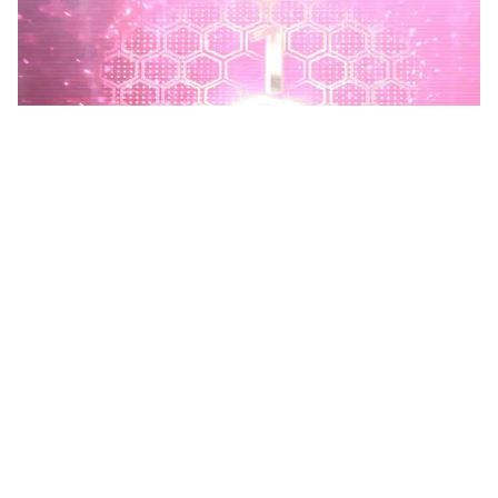
Phú Thọ phát động Chiến dịch 90 ngày xây dựng, hoàn
thiện Kho dữ liệu tỉnh Phú Thọ
Chiến dịch 90 ngày xây dựng, hoàn thiện Kho dữ liệu tỉnh Phú
Thọ nhằm chuẩn hóa, làm sạch, làm giàu, kết nối và đồng bộ dữ
liệu, hình thành kho dữ liệu dùng chung phục vụ công tác...