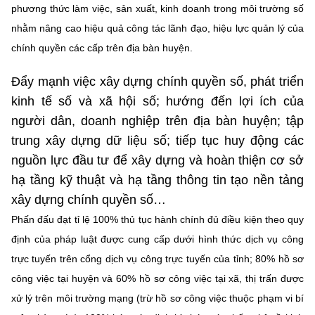
Chọn ngôn ngữ
phương thức làm việc, sản xuất, kinh doanh trong môi trường số
nhằm nâng cao hiệu quả công tác lãnh đạo, hiệu lực quản lý của
Vietnamese
English
chính quyền các cấp trên địa bàn huyện.
Đẩy mạnh việc xây dựng chính quyền số, phát triển
kinh tế số và xã hội số; hướng đến lợi ích của
BỘ KHOA HỌC VÀ CÔNG NGHỆ
người dân, doanh nghiệp trên địa bàn huyện; tập
MINISTRY OF SCIENCE AND TECHNOLOGY
trung xây dựng dữ liệu số; tiếp tục huy động các
Điều khoản sử dụng
Theo dõi MST:
Góp ý
nguồn lực đầu tư để xây dựng và hoàn thiện cơ sở
hạ tầng kỹ thuật và hạ tầng thông tin tạo nền tảng
Cơ quan chủ quản: Bộ Khoa học và Công nghệ (MST)
xây dựng chính quyền số…
Chịu trách nhiệm nội dung: Nguyễn Thị Hải Hằng
Phấn đấu đạt tỉ lệ 100% thủ tục hành chính đủ điều kiện theo quy
Giám đốc Trung tâm Truyền thông Khoa học và Công nghệ.
định của pháp luật được cung cấp dưới hình thức dịch vụ công
Liên hệ
Địa chỉ: Ban Biên tập Cổng TTĐT - 18 Nguyễn Du, TP. Hà Nội
trực tuyến trên cổng dịch vụ công trực tuyến của tỉnh; 80% hồ sơ
Điện thoại: 024 3936 9506
công việc tại huyện và 60% hồ sơ công việc tại xã, thị trấn được
Email:
stc@mst.gov.vn
xử lý trên môi trường mạng (trừ hồ sơ công việc thuộc phạm vi bí
©2026 Bản quyền thuộc Bộ Khoa Học và Công Nghệ