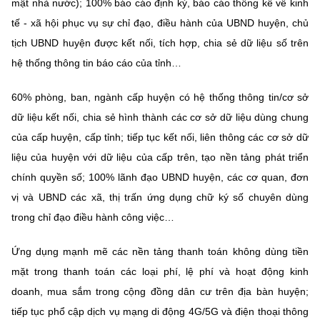
(Ghi rõ nguồn "https://mst.gov.vn" khi phát hành lại thông tin từ
mật nhà nước); 100% báo cáo định kỳ, báo cáo thống kê về kinh
website này)
tế - xã hội phục vụ sự chỉ đạo, điều hành của UBND huyện, chủ
tịch UBND huyện được kết nối, tích hợp, chia sẻ dữ liệu số trên
hệ thống thông tin báo cáo của tỉnh…
60% phòng, ban, ngành cấp huyện có hệ thống thông tin/cơ sở
dữ liệu kết nối, chia sẻ hình thành các cơ sở dữ liệu dùng chung
của cấp huyện, cấp tỉnh; tiếp tục kết nối, liên thông các cơ sở dữ
liệu của huyện với dữ liệu của cấp trên, tạo nền tảng phát triển
chính quyền số; 100% lãnh đạo UBND huyện, các cơ quan, đơn
vị và UBND các xã, thị trấn ứng dụng chữ ký số chuyên dùng
trong chỉ đạo điều hành công việc…
Ứng dụng mạnh mẽ các nền tảng thanh toán không dùng tiền
mặt trong thanh toán các loại phí, lệ phí và hoạt động kinh
doanh, mua sắm trong cộng đồng dân cư trên địa bàn huyện;
tiếp tục phổ cập dịch vụ mạng di động 4G/5G và điện thoại thông