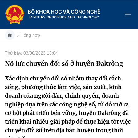
BỘ KHOA HỌC VÀ CÔNG NGHỆ
MINISTRY OF SCIENCE AND TECHNOLOGY
Tổng hợp
Thứ bảy, 03/06/2023 15:04
Danh mục
Nỗ lực chuyển đổi số ở huyện Đakrông
Trang chủ
Xác định chuyển đổi số nhằm thay đổi cách
sống, phương thức làm việc, sản xuất, kinh
Giới thiệu
doanh của người dân, chính quyền, doanh
Chức năng nhiệm vụ
Tin tức sự kiện
nghiệp dựa trên các công nghệ số, từ đó mở ra
cơ hội phát triển bền vững, huyện Đakrông đã
Dịch vụ công
Cơ cấu tổ chức
Khoa học và Công nghệ
triển khai nhiều giải pháp để thực hiện tốt việc
chuyển đổi số trên địa bàn huyện trong thời
Hệ thống văn bản
Lịch sử phát triển
Đổi mới sáng tạo