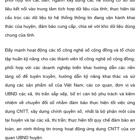
phối hợp với các ban, ngành xây dựng các hệ thống cơ sở dữ
liệu kết nối vào trung tâm tích hợp dữ liệu của tỉnh; thực hiện tái
cấu trúc các dữ liệu từ hệ thống thông tin đang vận hành khai
thác của huyện, đảm bảo cung cấp, chia sẻ với kho dữ liệu dùng
chung của tỉnh.
Đẩy mạnh hoạt động các tổ công nghệ số cộng đồng và tổ chức
tập huấn kỹ năng cho các thành viên tổ công nghệ số cộng đồng;
phối hợp với các doanh nghiệp triển khai hướng dẫn các nền
tảng số để tuyên truyền, hướng dẫn kỹ năng khai thác và sử
dụng các sản phẩm số của Việt Nam; các cơ quan, đơn vị và
UBND các xã, thị trấn sắp xếp, bố trí cán bộ phụ trách và kiêm
nhiệm về chuyển đổi số nhằm đảm bảo thực hiện tốt việc ứng
dụng CNTT, xây dựng chính quyền số, nhất là bộ phận một cửa
tại huyện và tại các xã, thị trấn; thực hiện tốt quy chế đảm bảo an
toàn, an ninh thông tin trong hoạt động ứng dụng CNTT của cơ
quan UBND huyện.