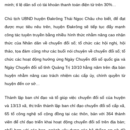
minh; tỉ lệ dân số có tài khoản thanh toán điện tử trên 30%…
Chủ tịch UBND huyện Đakrông Thái Ngọc Châu cho biết, để đạt
được mục tiêu nêu trên, huyện Đakrông sẽ tiếp tục đẩy mạnh
công tác tuyên truyền bằng nhiều hình thức nhằm nâng cao nhận
thức của Nhân dân về chuyển đổi số; tổ chức các hội nghị, hội
thảo, tọa đàm cũng như các buổi nói chuyện về chuyển đổi số; tổ
chức các hoạt động hưởng ứng Ngày Chuyển đổi số quốc gia và
Ngày Chuyển đổi số tỉnh Quảng Trị 10/10 hằng năm trên địa bàn
huyện nhằm nâng cao trách nhiệm các cấp ủy, chính quyền từ
huyện đến cơ sở…
Thành lập ban chỉ đạo và tổ giúp việc chuyển đổi số của huyện
và 13/13 xã, thị trấn thành lập ban chỉ đạo chuyển đổi số cấp xã,
65 tổ công nghệ số cộng đồng tại các thôn, bản với 364 thành
viên để chỉ đạo triển khai hoạt động chuyển đổi số trên địa bàn;