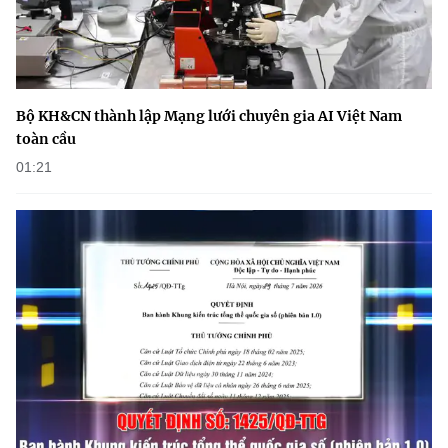
Chọn ngôn ngữ
Vietnamese
English
Bộ KH&CN thành lập Mạng lưới chuyên gia AI Việt Nam
toàn cầu
BỘ KHOA HỌC VÀ CÔNG NGHỆ
01:21
MINISTRY OF SCIENCE AND TECHNOLOGY
Điều khoản sử dụng
Theo dõi MST:
Góp ý
Cơ quan chủ quản: Bộ Khoa học và Công nghệ (MST)
Chịu trách nhiệm nội dung: Nguyễn Thị Hải Hằng
Giám đốc Trung tâm Truyền thông Khoa học và Công nghệ.
Liên hệ
Địa chỉ: Ban Biên tập Cổng TTĐT - 18 Nguyễn Du, TP. Hà Nội
Điện thoại: 024 3936 9506
Email:
stc@mst.gov.vn
©2026 Bản quyền thuộc Bộ Khoa Học và Công Nghệ