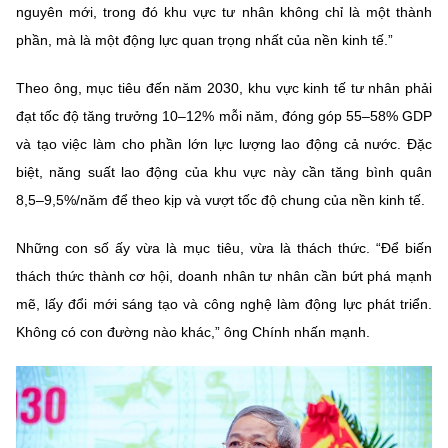
(Ghi rõ nguồn "https://mst.gov.vn" khi phát hành lại thông tin từ
nguyên mới, trong đó khu vực tư nhân không chỉ là một thành
website này)
phần, mà là một động lực quan trọng nhất của nền kinh tế.”
Theo ông, mục tiêu đến năm 2030, khu vực kinh tế tư nhân phải
đạt tốc độ tăng trưởng 10–12% mỗi năm, đóng góp 55–58% GDP
và tạo việc làm cho phần lớn lực lượng lao động cả nước. Đặc
biệt, năng suất lao động của khu vực này cần tăng bình quân
8,5–9,5%/năm để theo kịp và vượt tốc độ chung của nền kinh tế.
Những con số ấy vừa là mục tiêu, vừa là thách thức. “Để biến
thách thức thành cơ hội, doanh nhân tư nhân cần bứt phá mạnh
mẽ, lấy đổi mới sáng tạo và công nghệ làm động lực phát triển.
Không có con đường nào khác,” ông Chính nhấn mạnh.