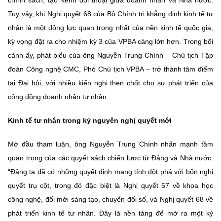
Chọn ngôn ngữ
Tuy vậy, khi Nghị quyết 68 của Bộ Chính trị khẳng định kinh tế tư
Vietnamese
English
nhân là một động lực quan trọng nhất của nền kinh tế quốc gia,
kỳ vọng đặt ra cho nhiệm kỳ 3 của VPBA càng lớn hơn. Trong bối
cảnh ấy, phát biểu của ông Nguyễn Trung Chính – Chủ tịch Tập
đoàn Công nghệ CMC, Phó Chủ tịch VPBA – trở thành tâm điểm
BỘ KHOA HỌC VÀ CÔNG NGHỆ
tại Đại hội, với nhiều kiến nghị then chốt cho sự phát triển của
MINISTRY OF SCIENCE AND TECHNOLOGY
cộng đồng doanh nhân tư nhân.
Điều khoản sử dụng
Theo dõi MST:
Góp ý
Kinh tế tư nhân trong kỷ nguyên nghị quyết mới
Cơ quan chủ quản: Bộ Khoa học và Công nghệ (MST)
Mở đầu tham luận, ông Nguyễn Trung Chính nhấn mạnh tầm
Chịu trách nhiệm nội dung: Nguyễn Thị Hải Hằng
quan trọng của các quyết sách chiến lược từ Đảng và Nhà nước.
Giám đốc Trung tâm Truyền thông Khoa học và Công nghệ.
Liên hệ
“Đảng ta đã có những quyết định mang tính đột phá với bốn nghị
Địa chỉ: Ban Biên tập Cổng TTĐT - 18 Nguyễn Du, TP. Hà Nội
quyết trụ cột, trong đó đặc biệt là Nghị quyết 57 về khoa học
Điện thoại: 024 3936 9506
công nghệ, đổi mới sáng tạo, chuyển đổi số, và Nghị quyết 68 về
Email:
stc@mst.gov.vn
©2026 Bản quyền thuộc Bộ Khoa Học và Công Nghệ
phát triển kinh tế tư nhân. Đây là nền tảng để mở ra một kỷ