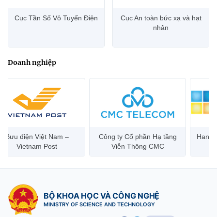
Cục Tần Số Vô Tuyến Điện
Cục An toàn bức xạ và hạt
nhân
Doanh nghiệp
Bưu điện Việt Nam –
Công ty Cổ phần Hạ tầng
Hanoi 
Vietnam Post
Viễn Thông CMC
BỘ KHOA HỌC VÀ CÔNG NGHỆ
MINISTRY OF SCIENCE AND TECHNOLOGY