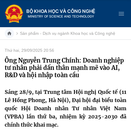
BỘ KHOA HỌC VÀ CÔNG NGHỆ
MINISTRY OF SCIENCE AND TECHNOLOGY
Sản phẩm - Dịch vụ ngành Khoa học và Công nghệ
Thứ hai, 29/09/2025 20:56
Danh mục
Ông Nguyễn Trung Chính: Doanh nghiệp
tư nhân phải dấn thân mạnh mẽ vào AI,
Trang chủ
R&D và hội nhập toàn cầu
Giới thiệu
Sáng 28/9, tại Trung tâm Hội nghị Quốc tế (11
Chức năng nhiệm vụ
Tin tức sự kiện
Lê Hồng Phong, Hà Nội), Đại hội đại biểu toàn
quốc Hội Doanh nhân Tư nhân Việt Nam
Dịch vụ công
Cơ cấu tổ chức
Khoa học và Công nghệ
(VPBA) lần thứ ba, nhiệm kỳ 2025-2030 đã
Hệ thống văn bản
chính thức khai mạc.
Lịch sử phát triển
Đổi mới sáng tạo