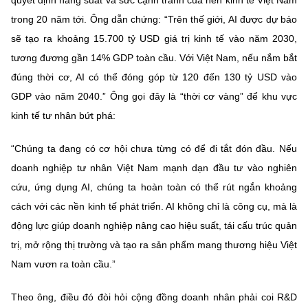
quyết định năng suất và sức cạnh tranh của nền kinh tế Việt Nam
trong 20 năm tới. Ông dẫn chứng: “Trên thế giới, AI được dự báo
sẽ tạo ra khoảng 15.700 tỷ USD giá trị kinh tế vào năm 2030,
tương đương gần 14% GDP toàn cầu. Với Việt Nam, nếu nắm bắt
đúng thời cơ, AI có thể đóng góp từ 120 đến 130 tỷ USD vào
GDP vào năm 2040.” Ông gọi đây là “thời cơ vàng” để khu vực
kinh tế tư nhân bứt phá:
“Chúng ta đang có cơ hội chưa từng có để đi tắt đón đầu. Nếu
doanh nghiệp tư nhân Việt Nam mạnh dạn đầu tư vào nghiên
cứu, ứng dụng AI, chúng ta hoàn toàn có thể rút ngắn khoảng
cách với các nền kinh tế phát triển. AI không chỉ là công cụ, mà là
động lực giúp doanh nghiệp nâng cao hiệu suất, tái cấu trúc quản
trị, mở rộng thị trường và tạo ra sản phẩm mang thương hiệu Việt
Nam vươn ra toàn cầu.”
Theo ông, điều đó đòi hỏi cộng đồng doanh nhân phải coi R&D