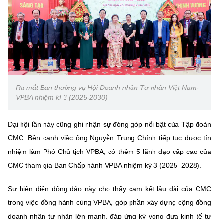
Ra mắt Ban thường vụ Hội Doanh nhân Tư nhân Việt Nam-
VPBA nhiệm kì 3 (2025-2030)
Đại hội lần này cũng ghi nhận sự đóng góp nổi bật của Tập đoàn
CMC. Bên cạnh việc ông Nguyễn Trung Chính tiếp tục được tín
nhiệm làm Phó Chủ tịch VPBA, có thêm 5 lãnh đạo cấp cao của
CMC tham gia Ban Chấp hành VPBA nhiệm kỳ 3 (2025–2028).
Sự hiện diện đông đảo này cho thấy cam kết lâu dài của CMC
trong việc đồng hành cùng VPBA, góp phần xây dựng cộng đồng
doanh nhân tư nhân lớn mạnh, đáp ứng kỳ vọng đưa kinh tế tư