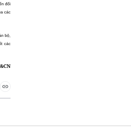
ển đổi
ủa các
án bộ,
ốt các
H&CN