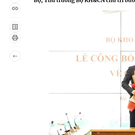
Bộ, Thứ trưởng Bộ KH&CN chủ trì buổi