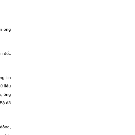
ạn ông
ám đốc
ng tin
ữ liệu
y, ông
 Bộ đã
 động,