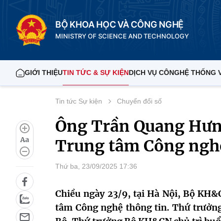
BỘ KHOA HỌC VÀ CÔNG NGHỆ
MINISTRY OF SCIENCE AND TECHNOLOGY
GIỚI THIỆU
TIN TỨC & SỰ KIỆN
DỊCH VỤ CÔNG
HỆ THỐNG 
Tin tức Sự kiện
Chuyển đổi số
Ông Trần Quang Hưn
Aa
Trung tâm Công nghệ
Thứ ba, 23/09/2025 17:36
Chiều ngày 23/9, tại Hà Nội, Bộ KH&C
tâm Công nghệ thông tin. Thứ trưởn