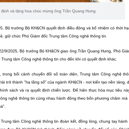
t định và tặng hoa chúc mừng ông Trần Quang Hưng
, Bộ trưởng Bộ KH&CN quyết định điều động và bổ nhiệm có thời h
ệ, giữ chức Phó Giám đốc Trung tâm Công nghệ thông tin.
 22/9/2025, Bộ trưởng Bộ KH&CN giao ông Trần Quang Hưng, Phó Gi
Trung tâm Công nghệ thông tin cho đến khi có quyết định khác.
, trong bối cảnh chuyển đổi số toàn diện, Trung tâm Công nghệ thô
hải trở thành "hạ tầng số" của ngành KH&CN - nơi kiến tạo nền tảng, d
hính sách và ra quyết định chiến lược. Để hiện thực hóa mục tiêu nà
Công nghệ thông tin cùng nhau hành động theo bốn phương châm mà
á".
rung tâm Công nghệ thông tin đoàn kết, đồng lòng, chung tay hành