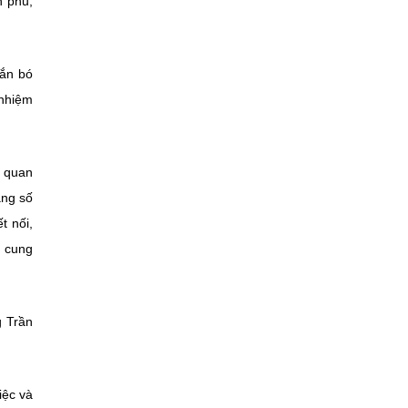
h phủ,
gắn bó
 nhiệm
ụ quan
ảng số
t nối,
, cung
g Trần
iệc và