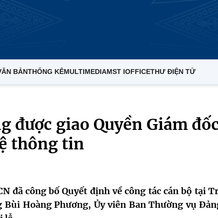
VĂN BẢN
THỐNG KÊ
MULTIMEDIA
MST IOFFICE
THƯ ĐIỆN TỬ
g được giao Quyền Giám đố
 thông tin
N đã công bố Quyết định về công tác cán bộ tại T
g Bùi Hoàng Phương, Ủy viên Ban Thường vụ Đản