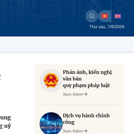
Thứ sáu, 7/8/2026
Phản ánh, kiến nghị
c
văn bản
quy phạm pháp luật
Xem thêm
Dịch vụ hành chính
rung
công
g uỷ
Xem thêm