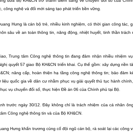
ùng đưa Bộ KH&CN trở thành điểm sáng về chuyển đổi số của Chín
c, công nghệ và đổi mới sáng tạo phát triển bền vững.
ng Hưng là cán bộ trẻ, nhiều kinh nghiệm, có thời gian công tác, 
ôn sâu về an toàn thông tin, năng động, nhiệt huyết, tinh thần trách
 giao, Trung tâm Công nghệ thông tin đang đảm nhận nhiều nhiệm v
ghị quyết 57 giao Bộ KH&CN triển khai. Cụ thể gồm: xây dựng nền t
CN; nâng cấp, hoàn thiện hạ tầng công nghệ thông tin; bảo đảm kế
 liệu quốc gia về dân cư nhằm phục vụ giải quyết thủ tục hành chính
phục vụ chuyển đổi số, thực hiện Đề án 06 của Chính phủ tại Bộ.
nh trước ngày 30/12. Đây không chỉ là trách nhiệm của cá nhân ôn
tâm Công nghệ thông tin và của Bộ KH&CN.
ang Hưng khẩn trương củng cố đội ngũ cán bộ, rà soát lại các công v