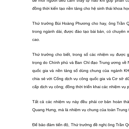
để mỗi người đều cảm thấy tự hào khi góp phần c
đồng thời kiến tạo nền tảng cho hệ sinh thái khoa họ
Thứ trưởng Bùi Hoàng Phương cho hay, ông Trần Qua
trong ngành dài, được đào tạo bài bản, có chuyên m
cao.
Thứ trưởng cho biết, trong số các nhiệm vụ được
trọng do Chính phủ và Ban Chỉ đạo Trung ương về N
quốc gia và nền tảng số dùng chung của ngành KH&
chia sẻ với Cổng dịch vụ công quốc gia và Cơ sở dữ
cấp dịch vụ công; đồng thời triển khai các nhiệm vụ 
Tất cả các nhiệm vụ này đều phải cơ bản hoàn thà
Quang Hưng, mà là nhiệm vụ chung của toàn Trung 
Để bảo đảm tiến độ, Thứ trưởng đề nghị ông Trần Qu