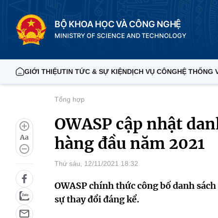
BỘ KHOA HỌC VÀ CÔNG NGHỆ
MINISTRY OF SCIENCE AND TECHNOLOGY
GIỚI THIỆU
TIN TỨC & SỰ KIỆN
DỊCH VỤ CÔNG
HỆ THỐNG 
Tổng hợp
OWASP cập nhật danh
Aa
hàng đầu năm 2021
Thứ sáu, 12/11/2021 18:32
OWASP chính thức công bố danh sách 
sự thay đổi đáng kể.