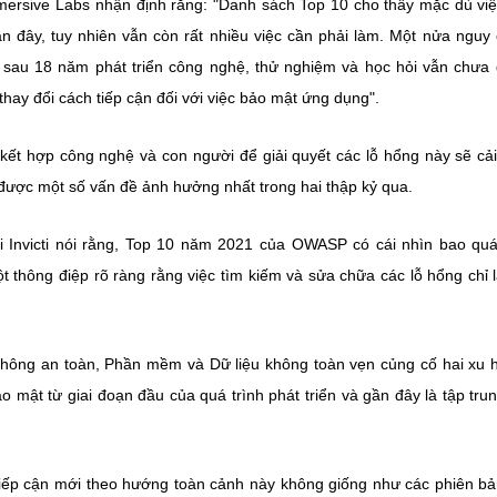
mersive Labs nhận định rằng: "Danh sách Top 10 cho thấy mặc dù vi
 đây, tuy nhiên vẫn còn rất nhiều việc cần phải làm. Một nửa nguy
 sau 18 năm phát triển công nghệ, thử nghiệm và học hỏi vẫn chưa
hay đổi cách tiếp cận đối với việc bảo mật ứng dụng".
kết hợp công nghệ và con người để giải quyết các lỗ hổng này sẽ cải
 được một số vấn đề ảnh hưởng nhất trong hai thập kỷ qua.
i Invicti nói rằng, Top 10 năm 2021 của OWASP có cái nhìn bao qu
ột thông điệp rõ ràng rằng việc tìm kiếm và sửa chữa các lỗ hổng chỉ 
không an toàn, Phần mềm và Dữ liệu không toàn vẹn củng cố hai xu
 mật từ giai đoạn đầu của quá trình phát triển và gần đây là tập tru
tiếp cận mới theo hướng toàn cảnh này không giống như các phiên b