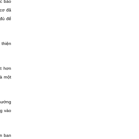
ệc bảo
 cơ đã
 đủ để
 thiện
át hơn
là một
 hướng
ng vào
ản ban