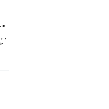
iao
n của
sửa
..