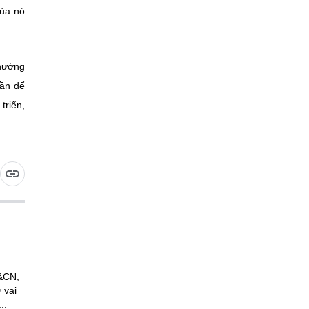
của nó
thường
uần để
triển,
H&CN,
 vai
..