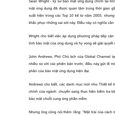
Sean Wright - kỹ sư bảo mật ứng dụng chính tại Im
mật ứng dụng đã được quan tâm trong thời gian gần
xuất hiện trong các Top 10 kể từ năm 2003, nhưng
khắc phục những sai sót này. Điều này có nghĩa cần t
Wright cho biết việc áp dụng phương pháp tiếp cận 
tính bảo mật của ứng dụng và hy vọng sẽ giải quyết
John Andrews, Phó Chủ tịch của Global Channel tạ
nhiều so với các phiên bản trước, điều này gửi đi m
phần của bảo mật ứng dụng hiện đại.
Andrews cho biết, các danh mục mới như Thiết kế 
chính của ngành: chuyển sang thực hiện kiểm tra bảo
bảo mật chuỗi cung ứng phần mềm.
Nhưng ông cũng nói thêm rằng: "Mặt trái của cách 