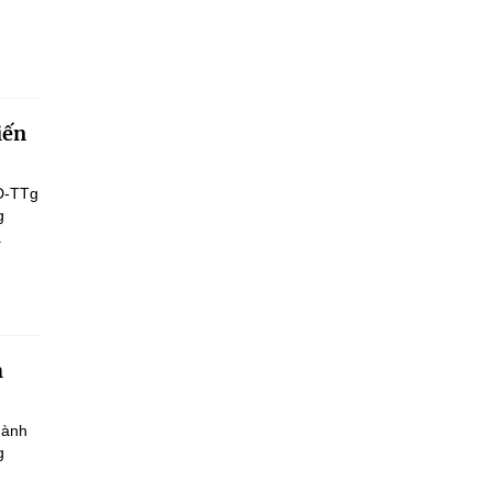
iến
Đ-TTg
g
.
h
hành
g