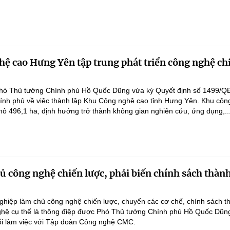
ệ cao Hưng Yên tập trung phát triển công nghệ ch
hó Thủ tướng Chính phủ Hồ Quốc Dũng vừa ký Quyết định số 1499/Q
ính phủ về việc thành lập Khu Công nghệ cao tỉnh Hưng Yên. Khu côn
ô 496,1 ha, định hướng trở thành không gian nghiên cứu, ứng dụng,..
 công nghệ chiến lược, phải biến chính sách thàn
hiệp làm chủ công nghệ chiến lược, chuyển các cơ chế, chính sách t
hệ cụ thể là thông điệp được Phó Thủ tướng Chính phủ Hồ Quốc Dũn
ổi làm việc với Tập đoàn Công nghệ CMC.