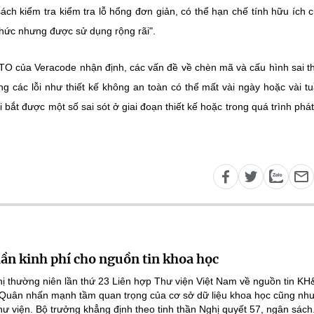
ch kiểm tra kiểm tra lỗ hổng đơn giản, có thể hạn chế tính hữu ích 
hức nhưng được sử dụng rộng rãi".
CTO của Veracode nhận định, các vấn đề về chèn mã và cấu hình sai 
 các lỗi như thiết kế không an toàn có thể mất vài ngày hoặc vài t
 bắt được một số sai sót ở giai đoạn thiết kế hoặc trong quá trình phát 
lần kinh phí cho nguồn tin khoa học
ghị thường niên lần thứ 23 Liên hợp Thư viện Việt Nam về nguồn tin K
 Quân nhấn mạnh tầm quan trọng của cơ sở dữ liệu khoa học cũng như
hư viện. Bộ trưởng khẳng định theo tinh thần Nghị quyết 57, ngân sách.