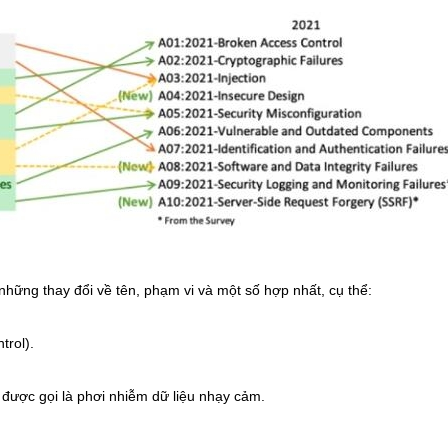
ững thay đổi về tên, phạm vi và một số hợp nhất, cụ thể:
trol).
 được gọi là phơi nhiễm dữ liệu nhạy cảm.