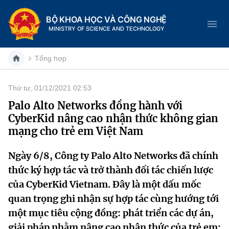
BỘ KHOA HỌC VÀ CÔNG NGHỆ
MINISTRY OF SCIENCE AND TECHNOLOGY
Tổng hợp
Thứ tư, 01/12/2021 02:53
Danh mục
Palo Alto Networks đồng hành với
CyberKid nâng cao nhận thức không gian
Trang chủ
mạng cho trẻ em Việt Nam
Giới thiệu
Ngày 6/8, Công ty Palo Alto Networks đã chính
thức ký hợp tác và trở thành đối tác chiến lược
Chức năng nhiệm vụ
Tin tức sự kiện
của CyberKid Vietnam. Đây là một dấu mốc
Dịch vụ công
Cơ cấu tổ chức
Khoa học và Công nghệ
quan trọng ghi nhận sự hợp tác cùng hướng tới
một mục tiêu cộng đồng: phát triển các dự án,
Hệ thống văn bản
Lịch sử phát triển
Đổi mới sáng tạo
giải pháp nhằm nâng cao nhận thức của trẻ em;