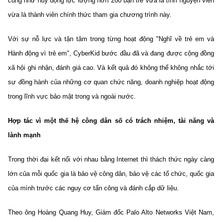
cũng như huy động lực lượng hơn 200 bạn trẻ vừa là tình nguyện viên
vừa là thành viên chính thức tham gia chương trình này.
Với sự nỗ lực và tận tâm trong từng hoạt động "Nghĩ về trẻ em và
Hành động vì trẻ em", CyberKid bước đầu đã và đang được cộng đồng
xã hội ghi nhận, đánh giá cao. Và kết quả đó không thể không nhắc tới
sự đồng hành của những cơ quan chức năng, doanh nghiệp hoạt động
trong lĩnh vực bảo mật trong và ngoài nước.
Hợp tác vì một thế hệ công dân số có trách nhiệm, tài năng và
lành mạnh
Trong thời đại kết nối với nhau bằng Internet thì thách thức ngày càng
lớn của mỗi quốc gia là bảo vệ công dân, bảo vệ các tổ chức, quốc gia
của mình trước các nguy cơ tấn công và đánh cắp dữ liệu.
Theo ông Hoàng Quang Huy, Giám đốc Palo Alto Networks Việt Nam,