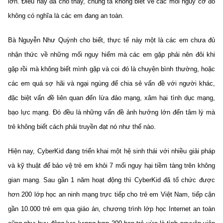
lớn. Điều này đã cho thấy, chúng ta không biết về các mối nguy cơ đó
(Ghi rõ nguồn "https://mst.gov.vn" khi phát hành lại thông tin từ
website này)
không có nghĩa là các em đang an toàn.
Bà Nguyễn Như Quỳnh cho biết, thực tế này một là các em chưa đủ
nhận thức về những mối nguy hiểm mà các em gặp phải nên đôi khi
gặp rồi mà không biết mình gặp và coi đó là chuyện bình thường, hoặc
các em quá sợ hãi và ngại ngùng để chia sẻ vấn đề với người khác,
đặc biệt vấn đề liên quan đến lừa đảo mạng, xâm hại tình dục mạng,
bạo lực mạng. Đó đều là những vấn đề ảnh hưởng lớn đến tâm lý mà
trẻ không biết cách phải truyền đạt nó như thế nào.
Hiện nay, CyberKid đang triển khai một hệ sinh thái với nhiều giải pháp
và kỹ thuật để bảo vệ trẻ em khỏi 7 mối nguy hại tiềm tàng trên không
gian mạng. Sau gần 1 năm hoạt động thì CyberKid đã tổ chức được
hơn 200 lớp học an ninh mạng trực tiếp cho trẻ em Việt Nam, tiếp cận
gần 10.000 trẻ em qua giáo án, chương trình lớp học Internet an toàn