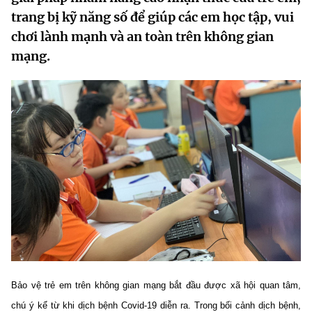
MST IOFFICE
trang bị kỹ năng số để giúp các em học tập, vui
Văn bản QPPL
Sở Khoa học và Công nghệ
Chuyển đổi số
chơi lành mạnh và an toàn trên không gian
THỐNG KÊ
Văn bản chỉ đạo điều hành
mạng.
Bưu chính, Viễn thông
Multimedia
Khoa học và Công nghệ
Lấy ý kiến người dân về dự thảo VBQPPL
Sở hữu trí tuệ
THƯ ĐIỆN TỬ
Đổi mới sáng tạo
Tiêu chuẩn, đo lường, chất lượng
Khác
Chuyển đổi số
Năng lượng nguyên tử
Videos
Bưu chính, Viễn thông
Tin tổng hợp
Infographic
Sở hữu trí tuệ
Tin địa phương
Ảnh
Tiêu chuẩn, đo lường, chất lượng
Voice
Năng lượng nguyên tử
Bảo vệ trẻ em trên không gian mạng bắt đầu được xã hội quan tâm,
Nhiệm vụ trọng tâm
chú ý kể từ khi dịch bệnh Covid-19 diễn ra. Trong bối cảnh dịch bệnh,