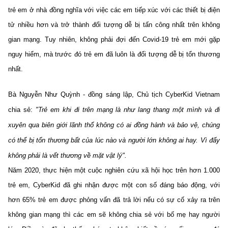
Chọn ngôn ngữ
trẻ em ở nhà đồng nghĩa với việc các em tiếp xúc với các thiết bị điện
tử nhiều hơn và trở thành đối tượng dễ bị tấn công nhất trên không
Vietnamese
English
gian mạng. Tuy nhiên, không phải đợi đến Covid-19 trẻ em mới gặp
nguy hiểm, mà trước đó trẻ em đã luôn là đối tượng dễ bị tổn thương
nhất.
BỘ KHOA HỌC VÀ CÔNG NGHỆ
MINISTRY OF SCIENCE AND TECHNOLOGY
Bà Nguyễn Như Quỳnh - đồng sáng lập, Chủ tịch CyberKid Vietnam
Điều khoản sử dụng
Theo dõi MST:
Góp ý
chia sẻ:
"Trẻ em khi đi trên mạng là như lang thang một mình và đi
xuyên qua biên giới lãnh thổ không có ai đồng hành và bảo vệ, chúng
Cơ quan chủ quản: Bộ Khoa học và Công nghệ (MST)
có thể bị tổn thương bất của lúc nào và người lớn không ai hay. Vì đấy
Chịu trách nhiệm nội dung: Nguyễn Thị Hải Hằng
không phải là vết thương về mặt vật lý".
Giám đốc Trung tâm Truyền thông Khoa học và Công nghệ.
Năm 2020, thực hiện một cuộc nghiên cứu xã hội học trên hơn 1.000
Liên hệ
Địa chỉ: Ban Biên tập Cổng TTĐT - 18 Nguyễn Du, TP. Hà Nội
trẻ em, CyberKid đã ghi nhận được một con số đáng báo động, với
Điện thoại: 024 3936 9506
hơn 65% trẻ em được phỏng vấn đã trả lời nếu có sự cố xảy ra trên
Email:
stc@mst.gov.vn
không gian mạng thì các em sẽ không chia sẻ với bố mẹ hay người
©2026 Bản quyền thuộc Bộ Khoa Học và Công Nghệ