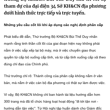
MST IOFFICE
tham dự của đại diện 34 Sở KH&CN địa phương
Văn bản QPPL
Sở Khoa học và Công nghệ
Chuyển đổi số
dưới hình thức trực tiếp và trực tuyến.
THỐNG KÊ
Văn bản chỉ đạo điều hành
Bưu chính, Viễn thông
Những yêu cầu cốt lõi khi áp dụng các nghị định phân cấp
Multimedia
Khoa học và Công nghệ
Lấy ý kiến người dân về dự thảo VBQPPL
Sở hữu trí tuệ
Phát biểu đề dẫn, Thứ trưởng Bộ KH&CN Bùi Thế Duy nhấn
THƯ ĐIỆN TỬ
Đổi mới sáng tạo
Tiêu chuẩn, đo lường, chất lượng
mạnh rằng tinh thần cốt lõi của giai đoạn hiện nay không phải
Khác
nằm ở việc sắp xếp lại bộ máy, mà ở việc chuyển giao thực
Chuyển đổi số
Năng lượng nguyên tử
quyền từ cấp bộ xuống cấp tỉnh, và từ cấp tỉnh xuống cấp xã theo
Videos
đúng chỉ đạo của Chính phủ.
Bưu chính, Viễn thông
Tin tổng hợp
Infographic
Thứ trưởng chỉ rõ: Thành công của phân cấp không nằm ở văn
Sở hữu trí tuệ
Tin địa phương
Ảnh
bản, mà nằm ở việc cán bộ địa phương có thật sự làm được việc.
Tiêu chuẩn, đo lường, chất lượng
Voice
Vì vậy, Bộ KH&CN không chỉ ban hành tài liệu hướng dẫn hơn
Năng lượng nguyên tử
Nhiệm vụ trọng tâm
300 trang mà đã tổ chức hàng loạt hoạt động "đi tới tận nơi -
hướng dẫn tận việc": Từ Hội nghị tập huấn dành cho Giám đốc