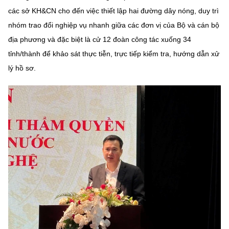
Chọn ngôn ngữ
các sở KH&CN cho đến việc thiết lập hai đường dây nóng, duy trì
nhóm trao đổi nghiệp vụ nhanh giữa các đơn vị của Bộ và cán bộ
Vietnamese
English
địa phương và đặc biệt là cử 12 đoàn công tác xuống 34
tỉnh/thành để khảo sát thực tiễn, trực tiếp kiểm tra, hướng dẫn xử
lý hồ sơ.
BỘ KHOA HỌC VÀ CÔNG NGHỆ
MINISTRY OF SCIENCE AND TECHNOLOGY
Điều khoản sử dụng
Theo dõi MST:
Góp ý
Cơ quan chủ quản: Bộ Khoa học và Công nghệ (MST)
Chịu trách nhiệm nội dung: Nguyễn Thị Hải Hằng
Giám đốc Trung tâm Truyền thông Khoa học và Công nghệ.
Liên hệ
Địa chỉ: Ban Biên tập Cổng TTĐT - 18 Nguyễn Du, TP. Hà Nội
Điện thoại: 024 3936 9506
Email:
stc@mst.gov.vn
©2026 Bản quyền thuộc Bộ Khoa Học và Công Nghệ