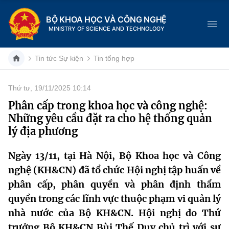
BỘ KHOA HỌC VÀ CÔNG NGHỆ
MINISTRY OF SCIENCE AND TECHNOLOGY
Tin tức Sự kiện
Tin tổng hợp
Thứ tư, 19/11/2025 10:14
Danh mục
Phân cấp trong khoa học và công nghệ:
Những yêu cầu đặt ra cho hệ thống quản
Trang chủ
lý địa phương
Giới thiệu
Ngày 13/11, tại Hà Nội, Bộ Khoa học và Công
nghệ (KH&CN) đã tổ chức Hội nghị tập huấn về
Chức năng nhiệm vụ
Tin tức sự kiện
phân cấp, phân quyền và phân định thẩm
Dịch vụ công
Cơ cấu tổ chức
Khoa học và Công nghệ
quyền trong các lĩnh vực thuộc phạm vi quản lý
nhà nước của Bộ KH&CN. Hội nghị do Thứ
Hệ thống văn bản
Lịch sử phát triển
Đổi mới sáng tạo
trưởng Bộ KH&CN Bùi Thế Duy chủ trì với sự