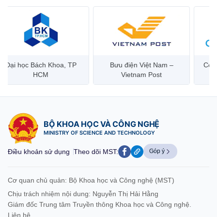
Bưu điện Việt Nam –
Công ty Cổ phần Hạ tầng
Hanoi 
Vietnam Post
Viễn Thông CMC
BỘ KHOA HỌC VÀ CÔNG NGHỆ
MINISTRY OF SCIENCE AND TECHNOLOGY
Điều khoản sử dụng
Theo dõi MST:
Góp ý
Cơ quan chủ quản: Bộ Khoa học và Công nghệ (MST)
Chịu trách nhiệm nội dung: Nguyễn Thị Hải Hằng
Giám đốc Trung tâm Truyền thông Khoa học và Công nghệ.
Liên hệ