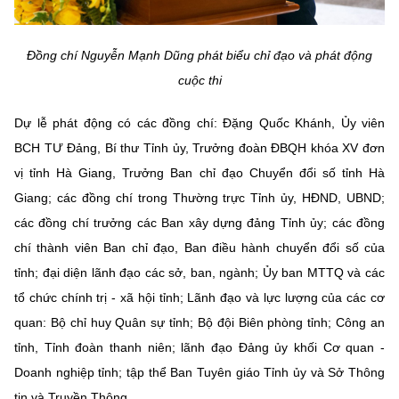
Chọn ngôn ngữ
Vietnamese
English
Đồng chí Nguyễn Mạnh Dũng phát biểu chỉ đạo và phát động
cuộc thi
Dự lễ phát động có các đồng chí: Đặng Quốc Khánh, Ủy viên
BỘ KHOA HỌC VÀ CÔNG NGHỆ
BCH TƯ Đảng, Bí thư Tỉnh ủy, Trưởng đoàn ĐBQH khóa XV đơn
MINISTRY OF SCIENCE AND TECHNOLOGY
vị tỉnh Hà Giang, Trưởng Ban chỉ đạo Chuyển đổi số tỉnh Hà
Điều khoản sử dụng
Theo dõi MST:
Góp ý
Giang; các đồng chí trong Thường trực Tỉnh ủy, HĐND, UBND;
các đồng chí trưởng các Ban xây dựng đảng Tỉnh ủy; các đồng
Cơ quan chủ quản: Bộ Khoa học và Công nghệ (MST)
chí thành viên Ban chỉ đạo, Ban điều hành chuyển đổi số của
Chịu trách nhiệm nội dung: Nguyễn Thị Hải Hằng
tỉnh; đại diện lãnh đạo các sở, ban, ngành; Ủy ban MTTQ và các
Giám đốc Trung tâm Truyền thông Khoa học và Công nghệ.
tổ chức chính trị - xã hội tỉnh; Lãnh đạo và lực lượng của các cơ
Liên hệ
quan: Bộ chỉ huy Quân sự tỉnh; Bộ đội Biên phòng tỉnh; Công an
Địa chỉ: Ban Biên tập Cổng TTĐT - 18 Nguyễn Du, TP. Hà Nội
Điện thoại: 024 3936 9506
tỉnh, Tỉnh đoàn thanh niên; lãnh đạo Đảng ủy khối Cơ quan -
Email:
stc@mst.gov.vn
Doanh nghiệp tỉnh; tập thể Ban Tuyên giáo Tỉnh ủy và Sở Thông
©2026 Bản quyền thuộc Bộ Khoa Học và Công Nghệ
tin và Truyền Thông.