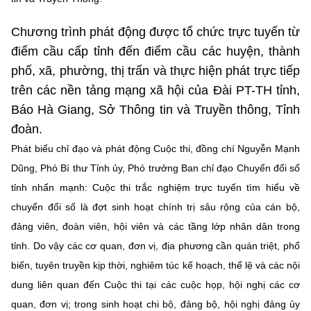
(Ghi rõ nguồn "https://mst.gov.vn" khi phát hành lại thông tin từ
website này)
Chương trình phát động được tổ chức trực tuyến từ
điểm cầu cấp tỉnh đến điểm cầu các huyện, thành
phố, xã, phường, thị trấn và thực hiện phát trực tiếp
trên các nền tảng mạng xã hội của Đài PT-TH tỉnh,
Báo Hà Giang, Sở Thông tin và Truyền thông, Tỉnh
đoàn.
Phát biểu chỉ đạo và phát động Cuộc thi, đồng chí Nguyễn Mạnh
Dũng, Phó Bí thư Tỉnh ủy, Phó trưởng Ban chỉ đạo Chuyển đổi số
tỉnh nhấn mạnh: Cuộc thi trắc nghiệm trực tuyến tìm hiểu về
chuyển đổi số là đợt sinh hoạt chính trị sâu rộng của cán bộ,
đảng viên, đoàn viên, hội viên và các tầng lớp nhân dân trong
tỉnh. Do vậy các cơ quan, đơn vị, địa phương cần quán triệt, phổ
biến, tuyên truyền kịp thời, nghiêm túc kế hoạch, thể lệ và các nội
dung liên quan đến Cuộc thi tại các cuộc họp, hội nghị các cơ
quan, đơn vị; trong sinh hoạt chi bộ, đảng bộ, hội nghị đảng ủy