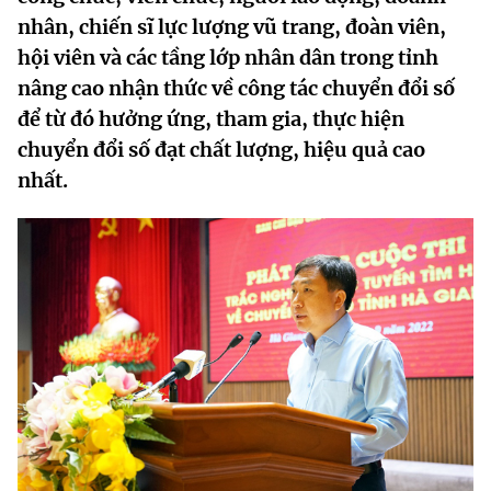
MST IOFFICE
nhân, chiến sĩ lực lượng vũ trang, đoàn viên,
Văn bản QPPL
Sở Khoa học và Công nghệ
Chuyển đổi số
hội viên và các tầng lớp nhân dân trong tỉnh
THỐNG KÊ
Văn bản chỉ đạo điều hành
nâng cao nhận thức về công tác chuyển đổi số
Bưu chính, Viễn thông
để từ đó hưởng ứng, tham gia, thực hiện
Multimedia
Khoa học và Công nghệ
Lấy ý kiến người dân về dự thảo VBQPPL
Sở hữu trí tuệ
chuyển đổi số đạt chất lượng, hiệu quả cao
THƯ ĐIỆN TỬ
nhất.
Đổi mới sáng tạo
Tiêu chuẩn, đo lường, chất lượng
Khác
Chuyển đổi số
Năng lượng nguyên tử
Videos
Bưu chính, Viễn thông
Tin tổng hợp
Infographic
Sở hữu trí tuệ
Tin địa phương
Ảnh
Tiêu chuẩn, đo lường, chất lượng
Voice
Năng lượng nguyên tử
Nhiệm vụ trọng tâm