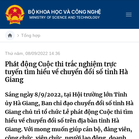
BỘ KHOA HỌC VÀ CÔNG NGHỆ
MINISTRY OF SCIENCE AND TECHNOLOGY
Tổng hợp
Thứ năm, 08/09/2022 14:36
Danh mục
Phát động Cuộc thi trắc nghiệm trực
tuyến tìm hiểu về chuyển đổi số tỉnh Hà
Trang chủ
Giang
Giới thiệu
Sáng ngày 8/9/2022, tại Hội trường lớn Tỉnh
ủy Hà Giang, Ban chỉ đạo chuyển đổi số tỉnh Hà
Chức năng nhiệm vụ
Tin tức sự kiện
Giang chủ trì tổ chức Lễ phát động Cuộc thi tìm
Dịch vụ công
Cơ cấu tổ chức
Khoa học và Công nghệ
hiểu về chuyển đổi số trên địa bàn tỉnh Hà
Giang. Với mong muốn giúp cán bộ, đảng viên,
Hệ thống văn bản
Lịch sử phát triển
Đổi mới sáng tạo
công chức, viên chức, người lao động, doanh