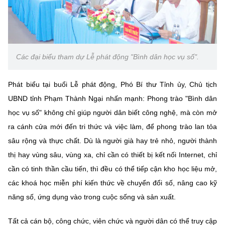
(Ghi rõ nguồn "https://mst.gov.vn" khi phát hành lại thông tin từ
website này)
Các đại biểu tham dự Lễ phát động "Bình dân học vụ số".
Phát biểu tại buổi Lễ phát động, Phó Bí thư Tỉnh ủy, Chủ tịch
UBND tỉnh Phạm Thành Ngại nhấn mạnh: Phong trào "Bình dân
học vụ số" không chỉ giúp người dân biết công nghệ, mà còn mở
ra cánh cửa mới đến tri thức và việc làm, để phong trào lan tỏa
sâu rộng và thực chất. Dù là người già hay trẻ nhỏ, người thành
thị hay vùng sâu, vùng xa, chỉ cần có thiết bị kết nối Internet, chỉ
cần có tinh thần cầu tiến, thì đều có thể tiếp cận kho học liệu mở,
các khoá học miễn phí kiến thức về chuyển đổi số, nâng cao kỹ
năng số, ứng dụng vào trong cuộc sống và sản xuất.
Tất cả cán bộ, công chức, viên chức và người dân có thể truy cập