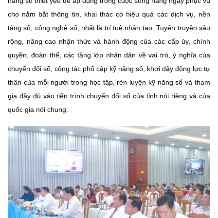
năng số thiết yếu để áp dụng trong cuộc sống hằng ngày phục vụ
Chọn ngôn ngữ
cho nắm bắt thông tin, khai thác có hiệu quả các dịch vụ, nền
Vietnamese
English
tảng số, công nghệ số, nhất là trí tuệ nhân tạo. Tuyên truyền sâu
rộng, nâng cao nhận thức và hành động của các cấp ủy, chính
quyền, đoàn thể, các tầng lớp nhân dân về vai trò, ý nghĩa của
chuyển đổi số, công tác phổ cập kỹ năng số, khơi dậy động lực tự
BỘ KHOA HỌC VÀ CÔNG NGHỆ
thân của mỗi người trong học tập, rèn luyện kỹ năng số và tham
MINISTRY OF SCIENCE AND TECHNOLOGY
gia đầy đủ vào tiến trình chuyển đổi số của tỉnh nói riêng và của
Điều khoản sử dụng
Theo dõi MST:
Góp ý
quốc gia nói chung.
Cơ quan chủ quản: Bộ Khoa học và Công nghệ (MST)
Chịu trách nhiệm nội dung: Nguyễn Thị Hải Hằng
Giám đốc Trung tâm Truyền thông Khoa học và Công nghệ.
Liên hệ
Địa chỉ: Ban Biên tập Cổng TTĐT - 18 Nguyễn Du, TP. Hà Nội
Điện thoại: 024 3936 9506
Email:
stc@mst.gov.vn
©2026 Bản quyền thuộc Bộ Khoa Học và Công Nghệ