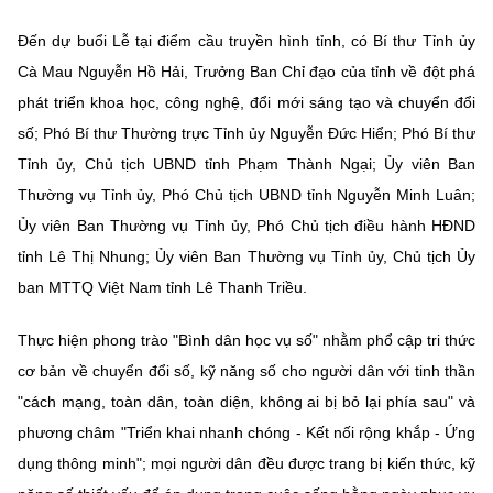
MST IOFFICE
Văn bản QPPL
Sở Khoa học và Công nghệ
Chuyển đổi số
Đến dự buổi Lễ tại điểm cầu truyền hình tỉnh, có Bí thư Tỉnh ủy
Cà Mau Nguyễn Hồ Hải, Trưởng Ban Chỉ đạo của tỉnh về đột phá
THỐNG KÊ
Văn bản chỉ đạo điều hành
Bưu chính, Viễn thông
phát triển khoa học, công nghệ, đổi mới sáng tạo và chuyển đổi
Multimedia
Khoa học và Công nghệ
số; Phó Bí thư Thường trực Tỉnh ủy Nguyễn Đức Hiển; Phó Bí thư
Lấy ý kiến người dân về dự thảo VBQPPL
Sở hữu trí tuệ
Tỉnh ủy, Chủ tịch UBND tỉnh Phạm Thành Ngại; Ủy viên Ban
THƯ ĐIỆN TỬ
Đổi mới sáng tạo
Tiêu chuẩn, đo lường, chất lượng
Thường vụ Tỉnh ủy, Phó Chủ tịch UBND tỉnh Nguyễn Minh Luân;
Khác
Ủy viên Ban Thường vụ Tỉnh ủy, Phó Chủ tịch điều hành HĐND
Chuyển đổi số
Năng lượng nguyên tử
tỉnh Lê Thị Nhung; Ủy viên Ban Thường vụ Tỉnh ủy, Chủ tịch Ủy
Videos
ban MTTQ Việt Nam tỉnh Lê Thanh Triều.
Bưu chính, Viễn thông
Tin tổng hợp
Infographic
Thực hiện phong trào "Bình dân học vụ số" nhằm phổ cập tri thức
Sở hữu trí tuệ
Tin địa phương
Ảnh
cơ bản về chuyển đổi số, kỹ năng số cho người dân với tinh thần
Tiêu chuẩn, đo lường, chất lượng
"cách mạng, toàn dân, toàn diện, không ai bị bỏ lại phía sau" và
Voice
phương châm "Triển khai nhanh chóng - Kết nối rộng khắp - Ứng
Năng lượng nguyên tử
Nhiệm vụ trọng tâm
dụng thông minh"; mọi người dân đều được trang bị kiến thức, kỹ