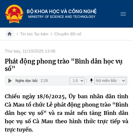
BỘ KHOA HỌC VÀ CÔNG NGHỆ
MINISTRY OF SCIENCE AND TECHNOLOGY
Tin tức Sự kiện
Chuyển đổi số
Thứ bảy, 11/10/2025 13:06
Danh mục
Phát động phong trào "Bình dân học vụ
số"
Trang chủ
Nghe đọc bài
2:29
Giới thiệu
Chiều ngày 18/6/2025, Ủy ban nhân dân tỉnh
Chức năng nhiệm vụ
Tin tức sự kiện
Cà Mau tổ chức Lễ phát động phong trào "Bình
Dịch vụ công
dân học vụ số" và ra mắt nền tảng Bình dân
Cơ cấu tổ chức
Khoa học và Công nghệ
học vụ số Cà Mau theo hình thức trực tiếp và
Hệ thống văn bản
Lịch sử phát triển
Đổi mới sáng tạo
trực tuyến.