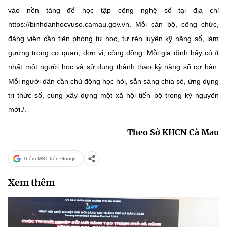
vào nền tảng để học tập công nghệ số tại địa chỉ
https://binhdanhocvuso.camau.gov.vn. Mỗi cán bộ, công chức,
đảng viên cần tiên phong tự học, tự rèn luyện kỹ năng số, làm
gương trong cơ quan, đơn vị, cộng đồng. Mỗi gia đình hãy có ít
nhất một người học và sử dụng thành thạo kỹ năng số cơ bản.
Mỗi người dân cần chủ động học hỏi, sẵn sàng chia sẻ, ứng dụng
tri thức số, cùng xây dựng một xã hội tiến bộ trong kỷ nguyên
mới./.
Theo Sở KHCN Cà Mau
Thêm MST trên Google
Xem thêm