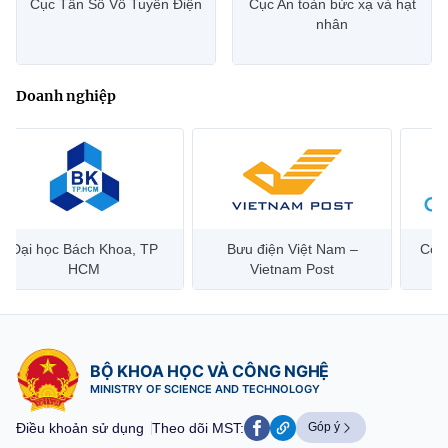
Cục Tần Số Vô Tuyến Điện
Cục An toàn bức xạ và hạt
nhân
Doanh nghiệp
Đại học Bách Khoa, TP
Bưu điện Việt Nam –
Công
HCM
Vietnam Post
BỘ KHOA HỌC VÀ CÔNG NGHỆ
MINISTRY OF SCIENCE AND TECHNOLOGY
Điều khoản sử dụng
Theo dõi MST:
Góp ý