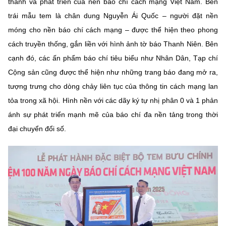
thành và phát triển của nền báo chí cách mạng Việt Nam. Bên
(Ghi rõ nguồn "https://mst.gov.vn" khi phát hành lại thông tin từ
website này)
trái mẫu tem là chân dung Nguyễn Ái Quốc – người đặt nền
móng cho nền báo chí cách mạng – được thể hiện theo phong
cách truyền thống, gắn liền với hình ảnh tờ báo Thanh Niên. Bên
cạnh đó, các ấn phẩm báo chí tiêu biểu như Nhân Dân, Tạp chí
Cộng sản cũng được thể hiện như những trang báo đang mở ra,
tượng trưng cho dòng chảy liên tục của thông tin cách mạng lan
tỏa trong xã hội. Hình nền với các dãy ký tự nhị phân 0 và 1 phản
ánh sự phát triển mạnh mẽ của báo chí đa nền tảng trong thời
đại chuyển đổi số.