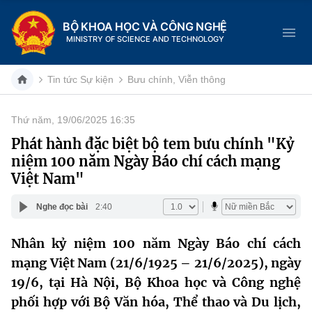
BỘ KHOA HỌC VÀ CÔNG NGHỆ
MINISTRY OF SCIENCE AND TECHNOLOGY
Tin tức Sự kiện
Bưu chính, Viễn thông
Thứ năm, 19/06/2025 16:35
Danh mục
Phát hành đặc biệt bộ tem bưu chính "Kỷ
niệm 100 năm Ngày Báo chí cách mạng
Trang chủ
Việt Nam"
Giới thiệu
Nghe đọc bài
2:40
Chức năng nhiệm vụ
Tin tức sự kiện
Nhân kỷ niệm 100 năm Ngày Báo chí cách
mạng Việt Nam (21/6/1925 – 21/6/2025), ngày
Dịch vụ công
Cơ cấu tổ chức
Khoa học và Công nghệ
19/6, tại Hà Nội, Bộ Khoa học và Công nghệ
Hệ thống văn bản
Lịch sử phát triển
Đổi mới sáng tạo
phối hợp với Bộ Văn hóa, Thể thao và Du lịch,