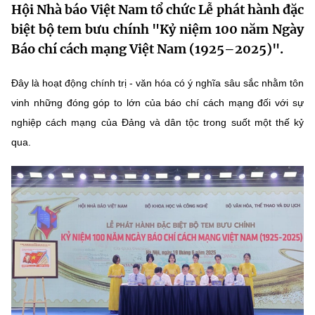
Hội Nhà báo Việt Nam tổ chức Lễ phát hành đặc
MST IOFFICE
Văn bản QPPL
Sở Khoa học và Công nghệ
Chuyển đổi số
biệt bộ tem bưu chính "Kỷ niệm 100 năm Ngày
Báo chí cách mạng Việt Nam (1925–2025)".
THỐNG KÊ
Văn bản chỉ đạo điều hành
Bưu chính, Viễn thông
Multimedia
Khoa học và Công nghệ
Đây là hoạt động chính trị - văn hóa có ý nghĩa sâu sắc nhằm tôn
Lấy ý kiến người dân về dự thảo VBQPPL
Sở hữu trí tuệ
vinh những đóng góp to lớn của báo chí cách mạng đối với sự
THƯ ĐIỆN TỬ
Đổi mới sáng tạo
nghiệp cách mạng của Đảng và dân tộc trong suốt một thế kỷ
Tiêu chuẩn, đo lường, chất lượng
Khác
qua.
Chuyển đổi số
Năng lượng nguyên tử
Videos
Bưu chính, Viễn thông
Tin tổng hợp
Infographic
Sở hữu trí tuệ
Tin địa phương
Ảnh
Tiêu chuẩn, đo lường, chất lượng
Voice
Năng lượng nguyên tử
Nhiệm vụ trọng tâm