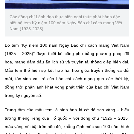
Chọn ngôn ngữ
Vietnamese
English
Các đồng chí Lãnh đạo thực hiện nghi thức phát hành đặc
biệt bộ tem Kỷ niệm 100 năm Ngày Báo chí cách mạng Việt
Nam (1925-2025)
Bộ tem "Kỷ niệm 100 năm Ngày Báo chí cách mạng Việt Nam
BỘ KHOA HỌC VÀ CÔNG NGHỆ
MINISTRY OF SCIENCE AND TECHNOLOGY
(1925 – 2025)" được thiết kế công phu bằng phương pháp đồ
họa, mang đậm dấu ấn lịch sử và truyền tải thông điệp hiện đại.
Điều khoản sử dụng
Theo dõi MST:
Góp ý
Mẫu tem thể hiện sự kết hợp hài hòa giữa truyền thống và đổi
mới, tôn vinh vai trò của báo chí cách mạng qua các thời kỳ,
Cơ quan chủ quản: Bộ Khoa học và Công nghệ (MST)
đồng thời phản ánh khát vọng phát triển của báo chí Việt Nam
Chịu trách nhiệm nội dung: Nguyễn Thị Hải Hằng
trong kỷ nguyên số.
Giám đốc Trung tâm Truyền thông Khoa học và Công nghệ.
Liên hệ
Địa chỉ: Ban Biên tập Cổng TTĐT - 18 Nguyễn Du, TP. Hà Nội
Trung tâm của mẫu tem là hình ảnh lá cờ đỏ sao vàng – biểu
Điện thoại: 024 3936 9506
tượng thiêng liêng của Tổ quốc – với dòng chữ "1925 – 2025"
Email:
stc@mst.gov.vn
màu vàng nổi bật trên nền đỏ, khẳng định mốc son 100 năm hình
©2026 Bản quyền thuộc Bộ Khoa Học và Công Nghệ