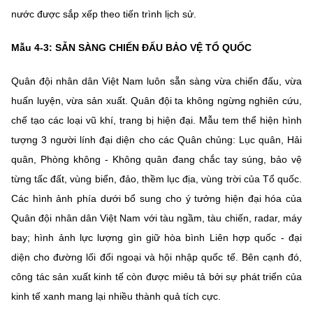
nước được sắp xếp theo tiến trình lịch sử.
Mẫu 4-3: SẴN SÀNG CHIẾN ĐẤU BẢO VỆ TỔ QUỐC
Quân đội nhân dân Việt Nam luôn sẵn sàng vừa chiến đấu, vừa
huấn luyện, vừa sản xuất. Quân đội ta không ngừng nghiên cứu,
chế tạo các loại vũ khí, trang bị hiện đại. Mẫu tem thể hiện hình
tượng 3 người lính đại diện cho các Quân chủng: Lục quân, Hải
quân, Phòng không - Không quân đang chắc tay súng, bảo vệ
từng tấc đất, vùng biển, đảo, thềm lục địa, vùng trời của Tổ quốc.
Các hình ảnh phía dưới bổ sung cho ý tưởng hiện đại hóa của
Quân đội nhân dân Việt Nam với tàu ngầm, tàu chiến, radar, máy
bay; hình ảnh lực lượng gìn giữ hòa bình Liên hợp quốc - đại
diện cho đường lối đối ngoại và hội nhập quốc tế. Bên cạnh đó,
công tác sản xuất kinh tế còn được miêu tả bởi sự phát triển của
kinh tế xanh mang lại nhiều thành quả tích cực.