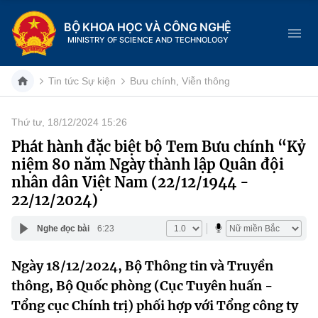
BỘ KHOA HỌC VÀ CÔNG NGHỆ
MINISTRY OF SCIENCE AND TECHNOLOGY
Tin tức Sự kiện
Bưu chính, Viễn thông
Thứ tư, 18/12/2024 15:26
Danh mục
Phát hành đặc biệt bộ Tem Bưu chính “Kỷ
niệm 80 năm Ngày thành lập Quân đội
Trang chủ
nhân dân Việt Nam (22/12/1944 -
22/12/2024)
Giới thiệu
Nghe đọc bài
6:23
Chức năng nhiệm vụ
Tin tức sự kiện
Ngày 18/12/2024, Bộ Thông tin và Truyền
Dịch vụ công
Cơ cấu tổ chức
Khoa học và Công nghệ
thông, Bộ Quốc phòng (Cục Tuyên huấn -
Hệ thống văn bản
Tổng cục Chính trị) phối hợp với Tổng công ty
Lịch sử phát triển
Đổi mới sáng tạo