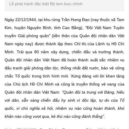
Chọn ngôn ngữ
Lễ phát hành đặc biệt Bộ tem bưu chính
Vietnamese
English
Ngày 22/12/1944, tại khu rừng Trần Hưng Đạo (nay thuộc xã Tam
Kim, huyện Nguyên Bình, tỉnh Cao Bằng), "Đội Việt Nam Tuyên
truyền Giải phóng quân" (tiền thân của Quân đội nhân dân Việt
Nam ngày nay) được thành lập theo Chỉ thị của Lãnh tụ Hồ Chí
BỘ KHOA HỌC VÀ CÔNG NGHỆ
MINISTRY OF SCIENCE AND TECHNOLOGY
Minh. Trải qua 80 năm xây dựng, chiến đấu và trưởng thành,
Quân đội nhân dân Việt Nam đã hoàn thành xuất sắc nhiệm vụ
Điều khoản sử dụng
Theo dõi MST:
Góp ý
đấu tranh giải phóng dân tộc, thống nhất đất nước, bảo vệ vững
chắc Tổ quốc trong tình hình mới. Xứng đáng với lời khen tặng
Cơ quan chủ quản: Bộ Khoa học và Công nghệ (MST)
của Chủ tịch Hồ Chí Minh và cũng là truyền thống vẻ vang của
Chịu trách nhiệm nội dung: Nguyễn Thị Hải Hằng
Quân đội nhân dân Việt Nam:
"Quân đội ta trung với Đảng, hiếu
Giám đốc Trung tâm Truyền thông Khoa học và Công nghệ.
Liên hệ
với dân, sẵn sàng chiến đấu hy sinh vì độc lập, tự do của Tổ
Địa chỉ: Ban Biên tập Cổng TTĐT - 18 Nguyễn Du, TP. Hà Nội
quốc, vì chủ nghĩa xã hội, nhiệm vụ nào cũng hoàn thành, khó
Điện thoại: 024 3936 9506
khăn nào cũng vượt qua, kẻ thù nào cũng đánh thắng"
.
Email:
stc@mst.gov.vn
©2026 Bản quyền thuộc Bộ Khoa Học và Công Nghệ