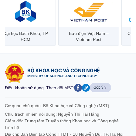
Đại học Bách Khoa, TP
Bưu điện Việt Nam –
Công
HCM
Vietnam Post
BỘ KHOA HỌC VÀ CÔNG NGHỆ
MINISTRY OF SCIENCE AND TECHNOLOGY
Điều khoản sử dụng
Theo dõi MST:
Góp ý
Cơ quan chủ quản: Bộ Khoa học và Công nghệ (MST)
Chịu trách nhiệm nội dung: Nguyễn Thị Hải Hằng
Giám đốc Trung tâm Truyền thông Khoa học và Công nghệ.
Liên hệ
Địa chỉ: Ban Biên tập Cổng TTĐT - 18 Nguyễn Du, TP. Hà Nội