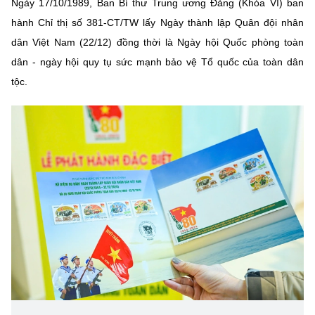
Ngày 17/10/1989, Ban Bí thư Trung ương Đảng (Khóa VI) ban
(Ghi rõ nguồn "https://mst.gov.vn" khi phát hành lại thông tin từ
website này)
hành Chỉ thị số 381-CT/TW lấy Ngày thành lập Quân đội nhân
dân Việt Nam (22/12) đồng thời là Ngày hội Quốc phòng toàn
dân - ngày hội quy tụ sức mạnh bảo vệ Tổ quốc của toàn dân
tộc.