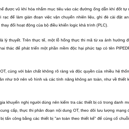
thể được vũ khí hóa nhắm mục tiêu vào các đường ống dẫn khí đốt tự 
i rạc để làm gián đoạn việc vận chuyển nhiên liệu, ghi đè cài đặt an
hay đổi hoạt động của bộ điều khiển logic khả trình (PLC).
là lý thuyết. Trên thực tế, một lỗ hổng thực thi mã từ xa ảnh hưởng 
hai thác để phát triển một phần mềm độc hại phức tạp có tên PIP
OT, cùng với bản chất không rõ ràng và độc quyền của nhiều hệ thố
n như trở nên vô hình và các tính năng không an toàn, như về thiết 
ia khuyến nghị người dùng nên kiểm tra các thiết bị có trong danh m
 cung cấp, thực thi phân đoạn nội dung OT, theo dõi lưu lượng mạng 
ị tấn công bằng các thiết bị "an toàn theo thiết kế" để củng cố chuỗ