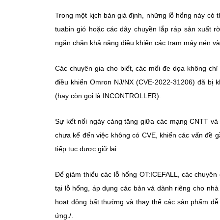
Trong một kịch bản giả định, những lỗ hổng này có 
tuabin gió hoặc các dây chuyền lắp ráp sản xuất rờ
ngăn chặn khả năng điều khiển các trạm máy nén và t
Các chuyên gia cho biết, các mối đe dọa không chỉ 
điều khiển Omron NJ/NX (CVE-2022-31206) đã bị k
(hay còn gọi là INCONTROLLER).
Sự kết nối ngày càng tăng giữa các mạng CNTT và 
chưa kể đến việc không có CVE, khiến các vấn đề gầ
tiếp tục được giữ lại.
Để giảm thiểu các lỗ hổng OT:ICEFALL, các chuyên g
tại lỗ hổng, áp dụng các bản vá dành riêng cho nhà
hoạt động bất thường và thay thế các sản phẩm dễ b
ứng./.