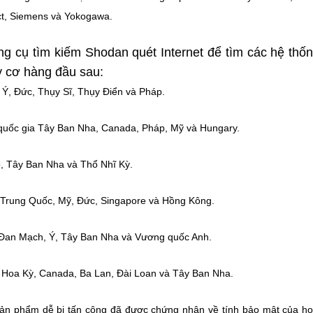
ct, Siemens và Yokogawa.
ng cụ tìm kiếm Shodan quét Internet để tìm các hệ thố
uy cơ hàng đầu sau:
p Ý, Đức, Thụy Sĩ, Thụy Điển và Pháp.
ác quốc gia Tây Ban Nha, Canada, Pháp, Mỹ và Hungary.
Độ, Tây Ban Nha và Thổ Nhĩ Kỳ.
 Trung Quốc, Mỹ, Đức, Singapore và Hồng Kông.
p, Đan Mạch, Ý, Tây Ban Nha và Vương quốc Anh.
p Hoa Kỳ, Canada, Ba Lan, Đài Loan và Tây Ban Nha.
ản phẩm dễ bị tấn công đã được chứng nhận về tính bảo mật của họ