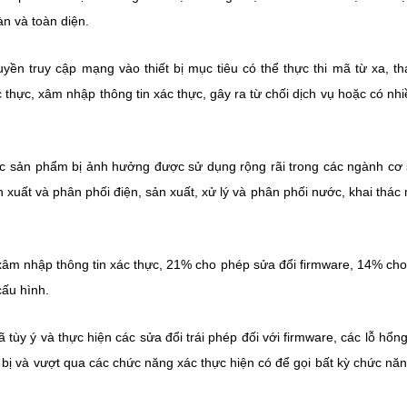
n và toàn diện.
yền truy cập mạng vào thiết bị mục tiêu có thể thực thi mã từ xa, th
c thực, xâm nhập thông tin xác thực, gây ra từ chối dịch vụ hoặc có nhi
ác sản phẩm bị ảnh hưởng được sử dụng rộng rãi trong các ngành cơ
 xuất và phân phối điện, sản xuất, xử lý và phân phối nước, khai thác
xâm nhập thông tin xác thực, 21% cho phép sửa đổi firmware, 14% ch
cấu hình.
tùy ý và thực hiện các sửa đổi trái phép đối với firmware, các lỗ hổn
t bị và vượt qua các chức năng xác thực hiện có để gọi bất kỳ chức nă