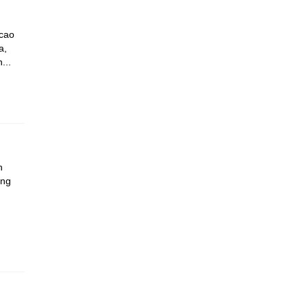
 cao
a,
...
h
ộng