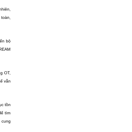
nhiên,
 toàn,
đến bộ
EDREAM
ng OT,
kế vẫn
ục tồn
để tìm
i cung