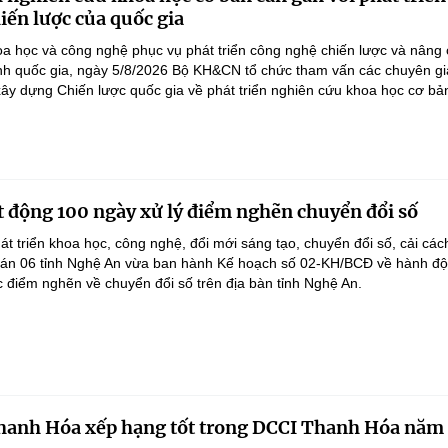
iến lược của quốc gia
a học và công nghệ phục vụ phát triển công nghệ chiến lược và nâng
nh quốc gia, ngày 5/8/2026 Bộ KH&CN tổ chức tham vấn các chuyên gi
ây dựng Chiến lược quốc gia về phát triển nghiên cứu khoa học cơ bản
 động 100 ngày xử lý điểm nghẽn chuyển đổi số
át triển khoa học, công nghệ, đổi mới sáng tạo, chuyển đổi số, cải các
 án 06 tỉnh Nghệ An vừa ban hành Kế hoạch số 02-KH/BCĐ về hành đ
c điểm nghẽn về chuyển đổi số trên địa bàn tỉnh Nghệ An.
anh Hóa xếp hạng tốt trong DCCI Thanh Hóa năm