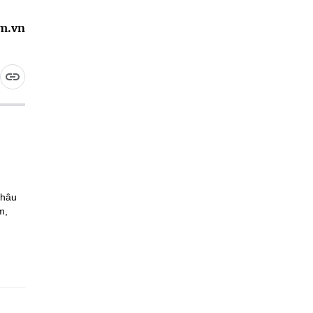
am.vn
Châu
m,