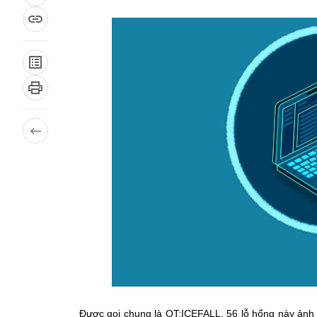
Được gọi chung là OT:ICEFALL, 56 lỗ hổng này ảnh