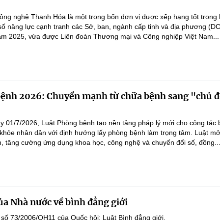
ng nghệ Thanh Hóa là một trong bốn đơn vị được xếp hạng tốt trong 
số năng lực cạnh tranh các Sở, ban, ngành cấp tỉnh và địa phương (D
ăm 2025, vừa được Liên đoàn Thương mại và Công nghiệp Việt Nam...
bệnh 2026: Chuyển mạnh từ chữa bệnh sang "chủ 
"
ày 01/7/2026, Luật Phòng bệnh tạo nền tảng pháp lý mới cho công tác
khỏe nhân dân với định hướng lấy phòng bệnh làm trọng tâm. Luật m
h, tăng cường ứng dụng khoa học, công nghệ và chuyển đổi số, đồng..
ủa Nhà nước về bình đẳng giới
 số 73/2006/QH11 của Quốc hội: Luật Bình đẳng giới.