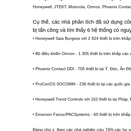
Honeywell, JTEKT, Motorola, Omron, Phoenix Conta
Cụ thể, các nhà phân tích đã sử dụng cô
bị tấn công và tìm thấy 6 hệ thống có ng
• Honeywell Saia Burgess với 2.924 thiết bị trên khắ
• Bộ điều khiển Omron - 1.305 thiết bị trên khắp c
• Phoenix Contact DDI - 705 thiết bị tại Ý, Đức, Ấn 
• ProConOS SOCOMM - 236 thiết bị tại các quốc gia
• Honeywell Trend Controls với 162 thiết bị tại Phá
• Emerson Fanuc/PACSystems - 60 thiết bị trên khắ
Đáng chú ý, theo các nhà nghiên cứu 74% các họ s