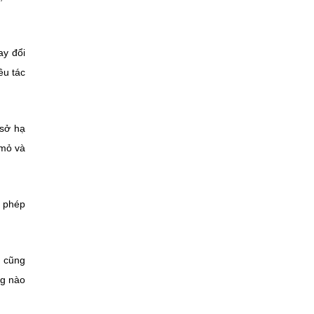
ay đổi
ều tác
 sở hạ
 mỏ và
o phép
g cũng
ng nào