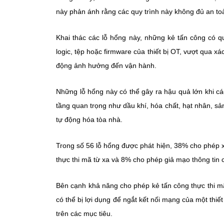
này phản ánh rằng các quy trình này không đủ an toà
Khai thác các lỗ hổng này, những kẻ tấn công có qu
logic, tệp hoặc firmware của thiết bị OT, vượt qua xá
động ảnh hưởng đến vận hành.
Những lỗ hổng này có thể gây ra hậu quả lớn khi c
tầng quan trọng như dầu khí, hóa chất, hạt nhân, sản
tự động hóa tòa nhà.
Trong số 56 lỗ hổng được phát hiện, 38% cho phép 
thực thi mã từ xa và 8% cho phép giả mạo thông tin 
Bên cạnh khả năng cho phép kẻ tấn công thực thi mã 
có thể bị lợi dụng để ngắt kết nối mạng của một thiế
trên các mục tiêu.