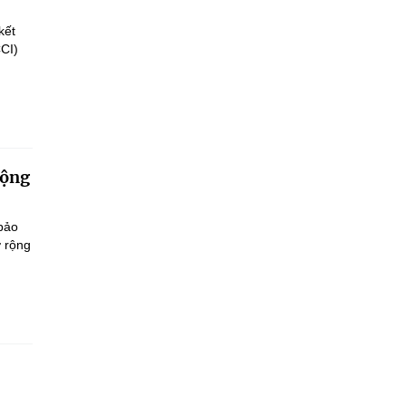
kết
CCI)
động
 bảo
ở rộng
.