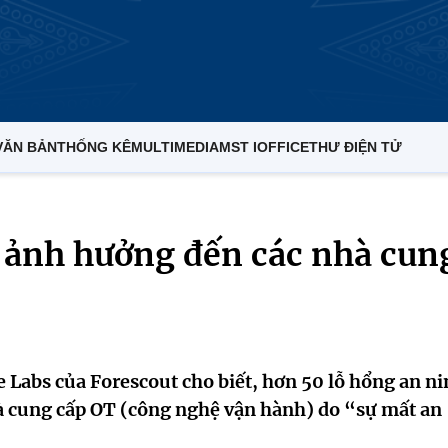
VĂN BẢN
THỐNG KÊ
MULTIMEDIA
MST IOFFICE
THƯ ĐIỆN TỬ
g ảnh hưởng đến các nhà cun
e Labs của Forescout cho biết, hơn 50 lỗ hổng an n
nhà cung cấp OT (công nghệ vận hành) do “sự mất an