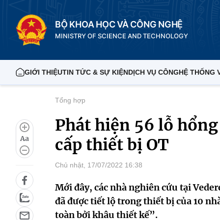
BỘ KHOA HỌC VÀ CÔNG NGHỆ
MINISTRY OF SCIENCE AND TECHNOLOGY
GIỚI THIỆU
TIN TỨC & SỰ KIỆN
DỊCH VỤ CÔNG
HỆ THỐNG 
Tổng hợp
Phát hiện 56 lỗ hổn
Aa
cấp thiết bị OT
Chủ nhật, 17/07/2022 16:38
Mới đây, các nhà nghiên cứu tại Veder
đã được tiết lộ trong thiết bị của 10 
toàn bởi khâu thiết kế”.