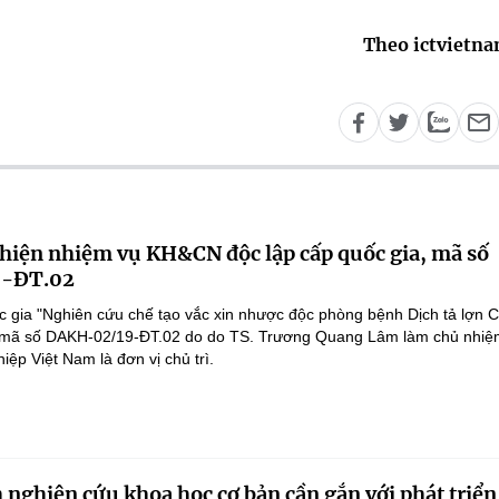
Theo ictvietn
 hiện nhiệm vụ KH&CN độc lập cấp quốc gia, mã số
-ĐT.02
 gia "Nghiên cứu chế tạo vắc xin nhược độc phòng bệnh Dịch tả lợn 
", mã số DAKH-02/19-ĐT.02 do do TS. Trương Quang Lâm làm chủ nhiệ
ệp Việt Nam là đơn vị chủ trì.
 nghiên cứu khoa học cơ bản cần gắn với phát triển