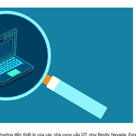
 hưởng đến thiết bị của các nhà cung cấp OT như Bently Nevada, Em