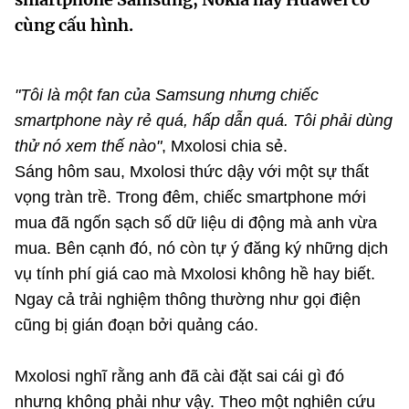
MST IOFFICE
Văn bản QPPL
cùng cấu hình.
Sở Khoa học và Công nghệ
Chuyển đổi số
THỐNG KÊ
Văn bản chỉ đạo điều hành
Bưu chính, Viễn thông
"Tôi là một fan của Samsung nhưng chiếc
Multimedia
Khoa học và Công nghệ
Lấy ý kiến người dân về dự thảo VBQPPL
Sở hữu trí tuệ
smartphone này rẻ quá, hấp dẫn quá. Tôi phải dùng
THƯ ĐIỆN TỬ
thử nó xem thế nào"
, Mxolosi chia sẻ.
Đổi mới sáng tạo
Tiêu chuẩn, đo lường, chất lượng
Sáng hôm sau, Mxolosi thức dậy với một sự thất
Khác
Chuyển đổi số
vọng tràn trề. Trong đêm, chiếc smartphone mới
Năng lượng nguyên tử
Videos
mua đã ngốn sạch số dữ liệu di động mà anh vừa
Bưu chính, Viễn thông
mua. Bên cạnh đó, nó còn tự ý đăng ký những dịch
Tin tổng hợp
Infographic
vụ tính phí giá cao mà Mxolosi không hề hay biết.
Sở hữu trí tuệ
Tin địa phương
Ngay cả trải nghiệm thông thường như gọi điện
Ảnh
cũng bị gián đoạn bởi quảng cáo.
Tiêu chuẩn, đo lường, chất lượng
Voice
Năng lượng nguyên tử
Mxolosi nghĩ rằng anh đã cài đặt sai cái gì đó
Nhiệm vụ trọng tâm
nhưng không phải như vậy. Theo một nghiên cứu