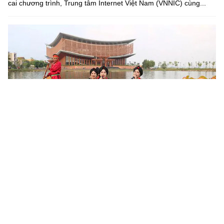
cai chương trình, Trung tâm Internet Việt Nam (VNNIC) cùng...
Khoa học, công nghệ mở đường khai thác nguồn lực văn
hóa
Sau 6 tháng triển khai Nghị quyết số 80-NQ/TW của Bộ Chính trị,
nhiều địa phương đã cụ thể hóa chủ trương phát triển văn hóa
bằng các chương trình, đề án và mô hình mới. Khoa học,...