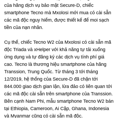
Chọn ngôn ngữ
của hãng dịch vụ bảo mật Secure-D, chiếc
smartphone Tecno mà Mxolosi mới mua có cài sẵn
Vietnamese
English
các mã độc nguy hiểm, được thiết kế để moi sạch
tiền của nạn nhân.
BỘ KHOA HỌC VÀ CÔNG NGHỆ
Cụ thể, chiếc Tecno W2 của Mxolosi có cài sẵn mã
MINISTRY OF SCIENCE AND TECHNOLOGY
độc Triada và xHelper với khả năng tự tải xuống
Điều khoản sử dụng
Theo dõi MST:
Góp ý
ứng dụng và tự đăng ký các dịch vụ tính phí giá
cao. Tecno là thương hiệu smartphone của hãng
Cơ quan chủ quản: Bộ Khoa học và Công nghệ (MST)
Transsion, Trung Quốc. Từ tháng 3 tới tháng
Chịu trách nhiệm nội dung: Nguyễn Thị Hải Hằng
12/2019, hệ thống của Secure-D đã chặn tới
Giám đốc Trung tâm Truyền thông Khoa học và Công nghệ.
844.000 giao dịch gian lận, lừa đảo có liên quan tới
Liên hệ
các mã độc cài sẵn trên smartphone của Transsion.
Địa chỉ: Ban Biên tập Cổng TTĐT - 18 Nguyễn Du, TP. Hà Nội
Bên cạnh Nam Phi, mẫu smartphone Tecno W2 bán
Điện thoại: 024 3936 9506
Email:
stc@mst.gov.vn
tại Ethiopia, Cameroon, Ai Cập, Ghana, Indonesia
©2026 Bản quyền thuộc Bộ Khoa Học và Công Nghệ
và Myanmar cũng có cài sẵn mã độc.