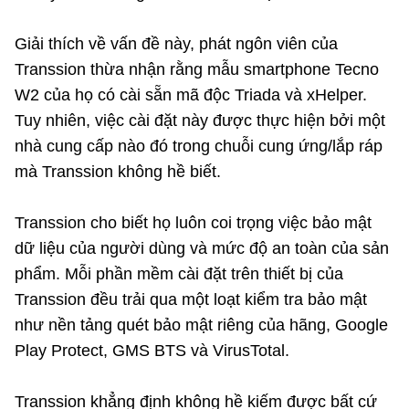
(Ghi rõ nguồn "https://mst.gov.vn" khi phát hành lại thông tin từ
website này)
Giải thích về vấn đề này, phát ngôn viên của
Transsion thừa nhận rằng mẫu smartphone Tecno
W2 của họ có cài sẵn mã độc Triada và xHelper.
Tuy nhiên, việc cài đặt này được thực hiện bởi một
nhà cung cấp nào đó trong chuỗi cung ứng/lắp ráp
mà Transsion không hề biết.
Transsion cho biết họ luôn coi trọng việc bảo mật
dữ liệu của người dùng và mức độ an toàn của sản
phẩm. Mỗi phần mềm cài đặt trên thiết bị của
Transsion đều trải qua một loạt kiểm tra bảo mật
như nền tảng quét bảo mật riêng của hãng, Google
Play Protect, GMS BTS và VirusTotal.
Transsion khẳng định không hề kiếm được bất cứ