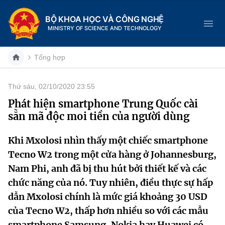
BỘ KHOA HỌC VÀ CÔNG NGHỆ
MINISTRY OF SCIENCE AND TECHNOLOGY
Tổng hợp
Thứ sáu, 02/10/2020 23:55
Danh mục
Phát hiện smartphone Trung Quốc cài
sẵn mã độc moi tiền của người dùng
Trang chủ
Khi Mxolosi nhìn thấy một chiếc smartphone
Giới thiệu
Tecno W2 trong một cửa hàng ở Johannesburg,
Chức năng nhiệm vụ
Tin tức sự kiện
Nam Phi, anh đã bị thu hút bởi thiết kế và các
chức năng của nó. Tuy nhiên, điều thực sự hấp
Dịch vụ công
Cơ cấu tổ chức
Khoa học và Công nghệ
dẫn Mxolosi chính là mức giá khoảng 30 USD
của Tecno W2, thấp hơn nhiều so với các mẫu
Hệ thống văn bản
Lịch sử phát triển
Đổi mới sáng tạo
smartphone Samsung, Nokia hay Huawei có