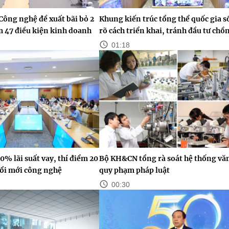
Công nghệ đề xuất bãi bỏ 2
Khung kiến trúc tổng thể quốc gia s
ảm 47 điều kiện kinh doanh
rõ cách triển khai, tránh đầu tư chồ
01:18
0% lãi suất vay, thí điểm 20
Bộ KH&CN tổng rà soát hệ thống vă
ổi mới công nghệ
quy phạm pháp luật
00:30