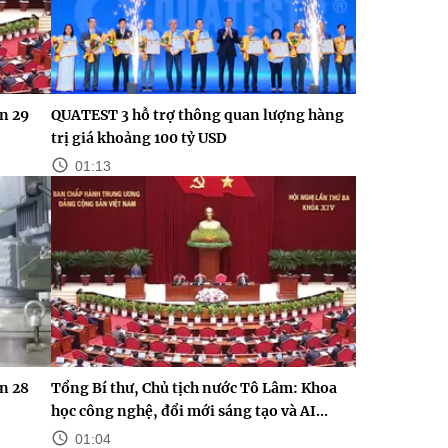
n 29
QUATEST 3 hỗ trợ thông quan lượng hàng
trị giá khoảng 100 tỷ USD
01:13
n 28
Tổng Bí thư, Chủ tịch nước Tô Lâm: Khoa
học công nghệ, đổi mới sáng tạo và AI...
01:04