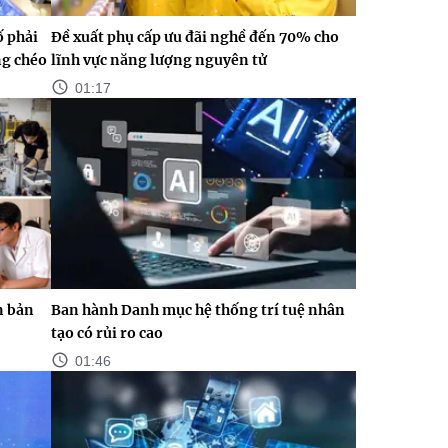
ố phải
Đề xuất phụ cấp ưu đãi nghề đến 70% cho
ng chéo
lĩnh vực năng lượng nguyên tử
01:17
n bản
Ban hành Danh mục hệ thống trí tuệ nhân
tạo có rủi ro cao
01:46