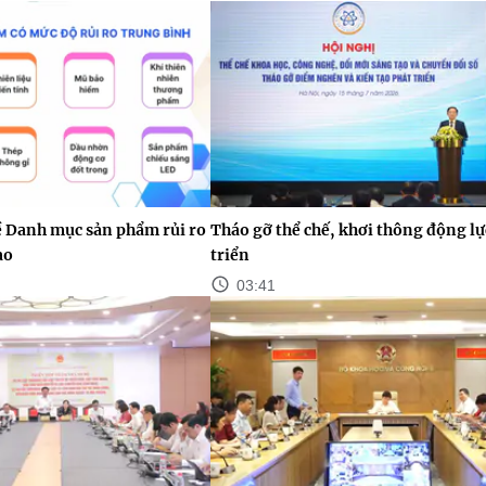
ề Danh mục sản phẩm rủi ro
Tháo gỡ thể chế, khơi thông động lự
ao
triển
03:41