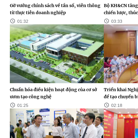
Gỡ vướng chính sách về tần số, viễn thông
Bộ KH&CN tăng 
từ thực tiễn doanh nghiệp
chiến lược, thú
01:32
03:33
Chuẩn hóa điều kiện hoạt động của cơ sở
Triển khai Nghị
ươm tạo công nghệ
để tạo chuyển b
01:25
02:18