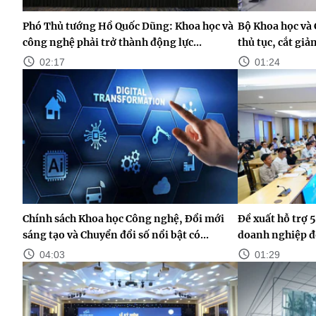
Phó Thủ tướng Hồ Quốc Dũng: Khoa học và
Bộ Khoa học và 
công nghệ phải trở thành động lực...
thủ tục, cắt gi
02:17
01:24
Chính sách Khoa học Công nghệ, Đổi mới
Đề xuất hỗ trợ 5
sáng tạo và Chuyển đổi số nổi bật có...
doanh nghiệp đ
04:03
01:29