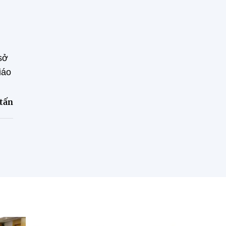
sở
iáo
tấn