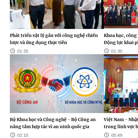
Phát triển vật lý gắn với công nghệ chiến
Khoa học, công 
lược và ứng dụng thực tiễn
Động lực khai p
01:35
01:30
Bộ Khoa học và Công nghệ - Bộ Công an
Việt Nam - Nhật
nâng tầm hợp tác vì an ninh quốc gia
trong lĩnh vực 
02:10
00:49