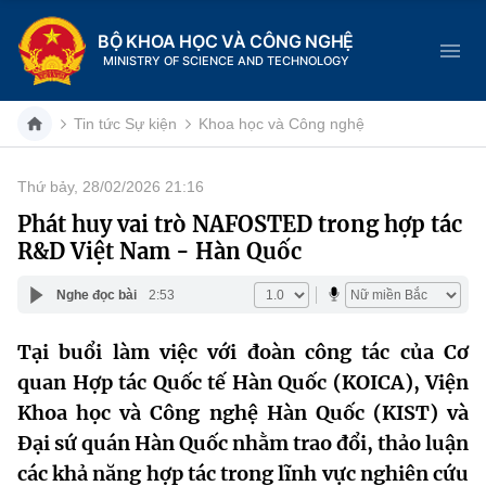
BỘ KHOA HỌC VÀ CÔNG NGHỆ
MINISTRY OF SCIENCE AND TECHNOLOGY
Tin tức Sự kiện
Khoa học và Công nghệ
Thứ bảy, 28/02/2026 21:16
Danh mục
Phát huy vai trò NAFOSTED trong hợp tác
R&D Việt Nam - Hàn Quốc
Trang chủ
Nghe đọc bài
2:53
Giới thiệu
Tại buổi làm việc với đoàn công tác của Cơ
Chức năng nhiệm vụ
Tin tức sự kiện
quan Hợp tác Quốc tế Hàn Quốc (KOICA), Viện
Dịch vụ công
Khoa học và Công nghệ Hàn Quốc (KIST) và
Cơ cấu tổ chức
Khoa học và Công nghệ
Đại sứ quán Hàn Quốc nhằm trao đổi, thảo luận
Hệ thống văn bản
Lịch sử phát triển
Đổi mới sáng tạo
các khả năng hợp tác trong lĩnh vực nghiên cứu