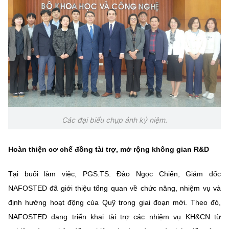
Chọn ngôn ngữ
Vietnamese
English
BỘ KHOA HỌC VÀ CÔNG NGHỆ
MINISTRY OF SCIENCE AND TECHNOLOGY
Điều khoản sử dụng
Theo dõi MST:
Góp ý
Các đại biểu chụp ảnh kỷ niệm.
Cơ quan chủ quản: Bộ Khoa học và Công nghệ (MST)
Hoàn thiện cơ chế đồng tài trợ, mở rộng không gian R&D
Chịu trách nhiệm nội dung: Nguyễn Thị Hải Hằng
Giám đốc Trung tâm Truyền thông Khoa học và Công nghệ.
Tại buổi làm việc, PGS.TS. Đào Ngọc Chiến, Giám đốc
Liên hệ
Địa chỉ: Ban Biên tập Cổng TTĐT - 18 Nguyễn Du, TP. Hà Nội
NAFOSTED đã giới thiệu tổng quan về chức năng, nhiệm vụ và
Điện thoại: 024 3936 9506
định hướng hoạt động của Quỹ trong giai đoạn mới. Theo đó,
Email:
stc@mst.gov.vn
NAFOSTED đang triển khai tài trợ các nhiệm vụ KH&CN từ
©2026 Bản quyền thuộc Bộ Khoa Học và Công Nghệ