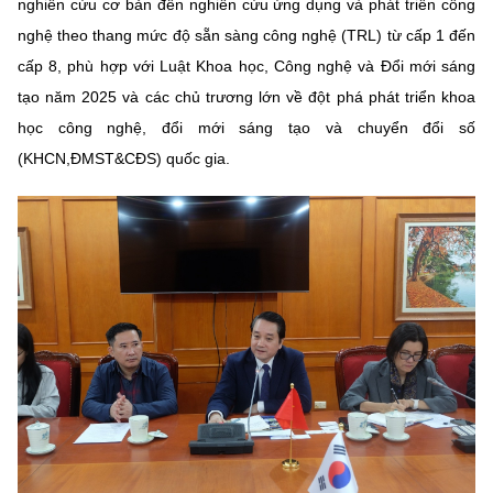
(Ghi rõ nguồn "https://mst.gov.vn" khi phát hành lại thông tin từ
nghiên cứu cơ bản đến nghiên cứu ứng dụng và phát triển công
website này)
nghệ theo thang mức độ sẵn sàng công nghệ (TRL) từ cấp 1 đến
cấp 8, phù hợp với Luật Khoa học, Công nghệ và Đổi mới sáng
tạo năm 2025 và các chủ trương lớn về đột phá phát triển khoa
học công nghệ, đổi mới sáng tạo và chuyển đổi số
(KHCN,ĐMST&CĐS) quốc gia.