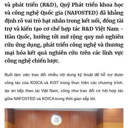
và phát triển (R&D), Quỹ Phát triển khoa học
MST IOFFICE
Văn bản QPPL
Sở Khoa học và Công nghệ
Chuyển đổi số
và công nghệ Quốc gia (NAFOSTED) đã khẳng
THỐNG KÊ
định rõ vai trò hạt nhân trong kết nối, đồng tài
Văn bản chỉ đạo điều hành
Bưu chính, Viễn thông
trợ và kiến tạo cơ chế hợp tác R&D Việt Nam -
Multimedia
Khoa học và Công nghệ
Lấy ý kiến người dân về dự thảo VBQPPL
Hàn Quốc, hướng tới mở rộng quy mô nghiên
Sở hữu trí tuệ
cứu ứng dụng, phát triển công nghệ và thương
THƯ ĐIỆN TỬ
Đổi mới sáng tạo
Tiêu chuẩn, đo lường, chất lượng
mại hóa kết quả nghiên cứu trên các lĩnh vực
Khác
công nghệ chiến lược.
Chuyển đổi số
Năng lượng nguyên tử
Videos
Buổi làm việc trao đổi nhiều nội dung kỹ thuật để hỗ trợ đoàn
Bưu chính, Viễn thông
Tin tổng hợp
Infographic
công tác của KOICA và KIST trong thực hiện các chương trình,
Sở hữu trí tuệ
dự án tiếp theo tại Việt Nam, cũng như trao đổi cơ hội hợp tác
Tin địa phương
Ảnh
giữa NAFOSTED và KOICA trong thời gian sắp tới.
Tiêu chuẩn, đo lường, chất lượng
Voice
Năng lượng nguyên tử
Nhiệm vụ trọng tâm