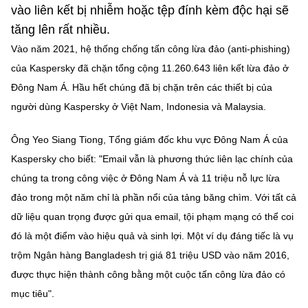
Chọn ngôn ngữ
vào liên kết bị nhiễm hoặc tệp đính kèm độc hại sẽ
tăng lên rất nhiều.
Vietnamese
English
Vào năm 2021, hệ thống chống tấn công lừa đảo (anti-phishing)
của Kaspersky đã chặn tổng cộng 11.260.643 liên kết lừa đảo ở
Đông Nam Á. Hầu hết chúng đã bị chặn trên các thiết bị của
BỘ KHOA HỌC VÀ CÔNG NGHỆ
người dùng Kaspersky ở Việt Nam, Indonesia và Malaysia.
MINISTRY OF SCIENCE AND TECHNOLOGY
Ông Yeo Siang Tiong, Tổng giám đốc khu vực Đông Nam Á của
Điều khoản sử dụng
Theo dõi MST:
Góp ý
Kaspersky cho biết: "Email vẫn là phương thức liên lạc chính của
chúng ta trong công việc ở Đông Nam Á và 11 triệu nỗ lực lừa
Cơ quan chủ quản: Bộ Khoa học và Công nghệ (MST)
đảo trong một năm chỉ là phần nổi của tảng băng chìm. Với tất cả
Chịu trách nhiệm nội dung: Nguyễn Thị Hải Hằng
dữ liệu quan trọng được gửi qua email, tội phạm mạng có thể coi
Giám đốc Trung tâm Truyền thông Khoa học và Công nghệ.
Liên hệ
đó là một điểm vào hiệu quả và sinh lợi. Một ví dụ đáng tiếc là vụ
Địa chỉ: Ban Biên tập Cổng TTĐT - 18 Nguyễn Du, TP. Hà Nội
trộm Ngân hàng Bangladesh trị giá 81 triệu USD vào năm 2016,
Điện thoại: 024 3936 9506
được thực hiện thành công bằng một cuộc tấn công lừa đảo có
Email:
stc@mst.gov.vn
mục tiêu".
©2026 Bản quyền thuộc Bộ Khoa Học và Công Nghệ