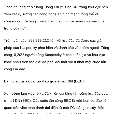
(Ghi rõ nguồn "https://mst.gov.vn" khi phát hành lại thông tin từ
website này)
Theo đó, ông Yeo Siang Tiong lưu ý: "Các DN trong khu vực nên
xem xét kỹ lưỡng các công nghệ an ninh mạng tổng thể và
chuyên sâu để tăng cường bảo mật cho các máy chủ mail quan
trọng của họ".
Trên toàn cầu, 253.365.212 liên kết lừa đảo đã được các giải
pháp của Kaspersky phát hiện và đánh sập vào năm ngoái. Tổng
cộng, 8,20% người dùng Kaspersky ở các quốc gia và khu vực
khác nhau trên thế giới đã phải đối mặt với ít nhất một cuộc tấn
công lừa đảo.
Làm việc từ xa và lừa đảo qua email DN (BEC)
Xu hướng làm việc từ xa đã khiến gia tăng tấn công lừa đảo qua
e-mail DN (BEC). Các cuộc tấn công BEC là một loại lừa đảo liên
quan đến việc mạo danh đại diện từ một DN đáng tin cậy. Một