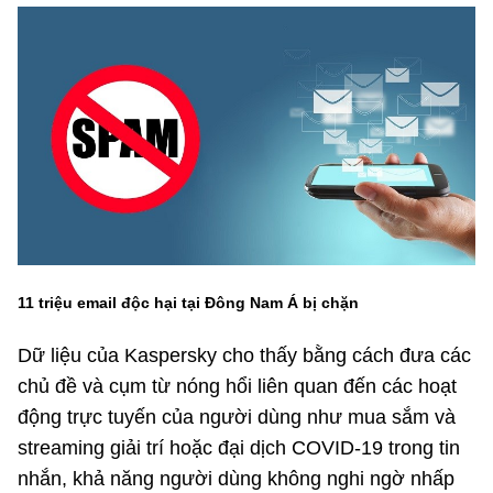
MST IOFFICE
Văn bản QPPL
Sở Khoa học và Công nghệ
Chuyển đổi số
THỐNG KÊ
Văn bản chỉ đạo điều hành
Bưu chính, Viễn thông
Multimedia
Khoa học và Công nghệ
Lấy ý kiến người dân về dự thảo VBQPPL
Sở hữu trí tuệ
THƯ ĐIỆN TỬ
Đổi mới sáng tạo
Tiêu chuẩn, đo lường, chất lượng
Khác
Chuyển đổi số
Năng lượng nguyên tử
Videos
Bưu chính, Viễn thông
Tin tổng hợp
11 triệu email độc hại tại Đông Nam Á bị chặn
Infographic
Sở hữu trí tuệ
Dữ liệu của Kaspersky cho thấy bằng cách đưa các
Tin địa phương
Ảnh
chủ đề và cụm từ nóng hổi liên quan đến các hoạt
Tiêu chuẩn, đo lường, chất lượng
Voice
động trực tuyến của người dùng như mua sắm và
streaming giải trí hoặc đại dịch COVID-19 trong tin
Năng lượng nguyên tử
Nhiệm vụ trọng tâm
nhắn, khả năng người dùng không nghi ngờ nhấp