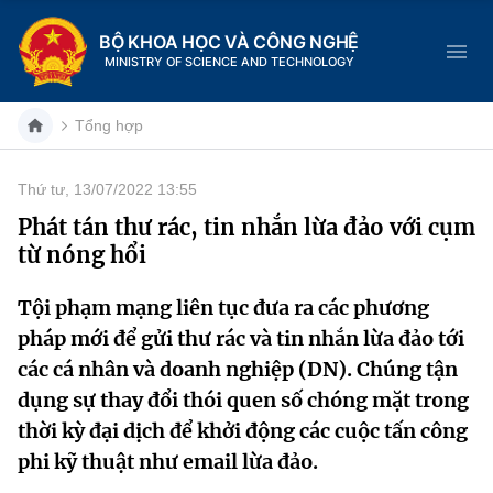
BỘ KHOA HỌC VÀ CÔNG NGHỆ
MINISTRY OF SCIENCE AND TECHNOLOGY
Tổng hợp
Thứ tư, 13/07/2022 13:55
Danh mục
Phát tán thư rác, tin nhắn lừa đảo với cụm
từ nóng hổi
Trang chủ
Tội phạm mạng liên tục đưa ra các phương
Giới thiệu
pháp mới để gửi thư rác và tin nhắn lừa đảo tới
Chức năng nhiệm vụ
Tin tức sự kiện
các cá nhân và doanh nghiệp (DN). Chúng tận
dụng sự thay đổi thói quen số chóng mặt trong
Dịch vụ công
Cơ cấu tổ chức
Khoa học và Công nghệ
thời kỳ đại dịch để khởi động các cuộc tấn công
phi kỹ thuật như email lừa đảo.
Hệ thống văn bản
Lịch sử phát triển
Đổi mới sáng tạo