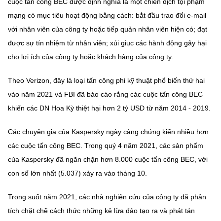
cuộc tấn công BEC được định nghĩa là một chiến dịch tội phạm
mạng có mục tiêu hoạt động bằng cách: bắt đầu trao đổi e-mail
với nhân viên của công ty hoặc tiếp quản nhân viên hiện có; đạt
được sự tín nhiệm từ nhân viên; xúi giục các hành động gây hại
cho lợi ích của công ty hoặc khách hàng của công ty.
Theo Verizon, đây là loại tấn công phi kỹ thuật phổ biến thứ hai
vào năm 2021 và FBI đã báo cáo rằng các cuộc tấn công BEC
khiến các DN Hoa Kỳ thiệt hại hơn 2 tỷ USD từ năm 2014 - 2019.
Các chuyên gia của Kaspersky ngày càng chứng kiến nhiều hơn
các cuộc tấn công BEC. Trong quý 4 năm 2021, các sản phẩm
của Kaspersky đã ngăn chặn hơn 8.000 cuộc tấn công BEC, với
con số lớn nhất (5.037) xảy ra vào tháng 10.
Trong suốt năm 2021, các nhà nghiên cứu của công ty đã phân
tích chặt chẽ cách thức những kẻ lừa đảo tạo ra và phát tán