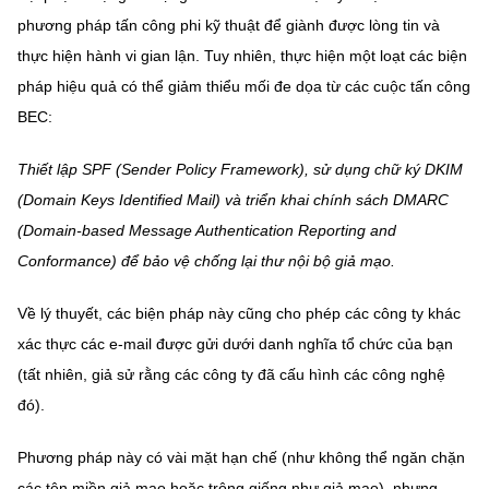
phương pháp tấn công phi kỹ thuật để giành được lòng tin và
thực hiện hành vi gian lận. Tuy nhiên, thực hiện một loạt các biện
pháp hiệu quả có thể giảm thiểu mối đe dọa từ các cuộc tấn công
BEC:
Thiết lập SPF (Sender Policy Framework), sử dụng chữ ký DKIM
(Domain Keys Identified Mail) và triển khai chính sách DMARC
(Domain-based Message Authentication Reporting and
Conformance) để bảo vệ chống lại thư nội bộ giả mạo.
Về lý thuyết, các biện pháp này cũng cho phép các công ty khác
xác thực các e-mail được gửi dưới danh nghĩa tổ chức của bạn
(tất nhiên, giả sử rằng các công ty đã cấu hình các công nghệ
đó).
Phương pháp này có vài mặt hạn chế (như không thể ngăn chặn
các tên miền giả mạo hoặc trông giống như giả mạo), nhưng