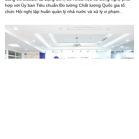
hợp với Ủy ban Tiêu chuẩn Đo lường Chất lượng Quốc gia tổ
chức Hội nghị tập huấn quản lý nhà nước và xử lý vi phạm...
APIE Camp 2026 khép lại tại Hà Nội, mở rộng kết nối
nguồn nhân lực Internet khu vực
Sau 05 ngày học tập, thực hành và kết nối, APIE Camp 2026
chính thức khép lại ngày 07/8/2026 tại Hà Nội. Lần đầu tiên đăng