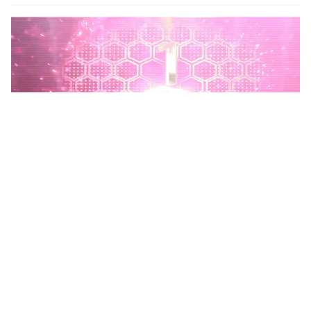
Phú Thọ phát động Chiến dịch 90 ngày xây dựng, hoàn
thiện Kho dữ liệu tỉnh Phú Thọ
Chiến dịch 90 ngày xây dựng, hoàn thiện Kho dữ liệu tỉnh Phú
Thọ nhằm chuẩn hóa, làm sạch, làm giàu, kết nối và đồng bộ dữ
liệu, hình thành kho dữ liệu dùng chung phục vụ công tác...