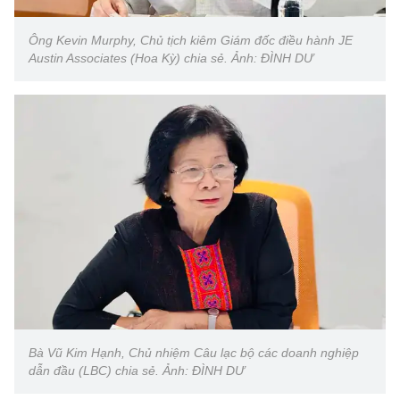
Ông Kevin Murphy, Chủ tịch kiêm Giám đốc điều hành JE
Austin Associates (Hoa Kỳ) chia sẻ. Ảnh: ĐÌNH DƯ
Bà Vũ Kim Hạnh, Chủ nhiệm Câu lạc bộ các doanh nghiệp
dẫn đầu (LBC) chia sẻ. Ảnh: ĐÌNH DƯ