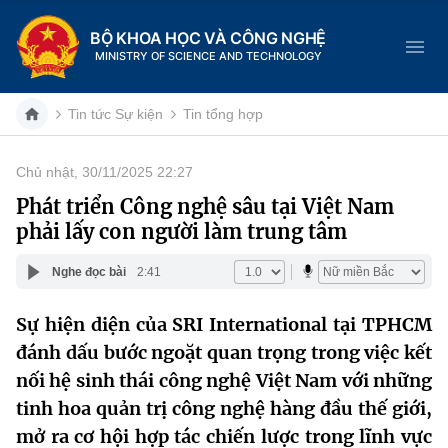
BỘ KHOA HỌC VÀ CÔNG NGHỆ
MINISTRY OF SCIENCE AND TECHNOLOGY
Tin tức Sự kiện
Tin tổng hợp
Chủ nhật, 30/11/2025 22:27
Danh mục
Phát triển Công nghệ sâu tại Việt Nam
phải lấy con người làm trung tâm
Trang chủ
Nghe đọc bài
2:41
Giới thiệu
Sự hiện diện của SRI International tại TPHCM
Chức năng nhiệm vụ
Tin tức sự kiện
đánh dấu bước ngoặt quan trọng trong việc kết
Dịch vụ công
nối hệ sinh thái công nghệ Việt Nam với những
Cơ cấu tổ chức
Khoa học và Công nghệ
tinh hoa quản trị công nghệ hàng đầu thế giới,
Hệ thống văn bản
Lịch sử phát triển
Đổi mới sáng tạo
mở ra cơ hội hợp tác chiến lược trong lĩnh vực