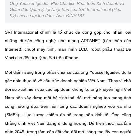
Chọn ngôn ngữ
Ông Youssef Iguider, Phó Chủ tịch Phát triển Kinh doanh và
Giám đốc Quản lý tại Nhật Bản của SRI International (Hoa
Vietnamese
English
Kỳ) chia sẻ tại tọa đàm. Ảnh: ĐÌNH DƯ
SRI International chính là tổ chức đã đóng góp cho nhân loại
những di sản công nghệ như mạng ARPANET (tiền thân của
BỘ KHOA HỌC VÀ CÔNG NGHỆ
Internet), chuột máy tính, màn hình LCD, robot phẫu thuật Da
MINISTRY OF SCIENCE AND TECHNOLOGY
Vinci cho đến trợ lý ảo Siri trên iPhone.
Điều khoản sử dụng
Theo dõi MST:
Góp ý
Một điểm sáng trong phần chia sẻ của ông Youssef Iguider, đó là
góc nhìn thực tế về cấu trúc doanh nghiệp Việt Nam. Thay vì chờ
Cơ quan chủ quản: Bộ Khoa học và Công nghệ (MST)
đợi sự xuất hiện của các tập đoàn khổng lồ, ông khuyến nghị Việt
Chịu trách nhiệm nội dung: Nguyễn Thị Hải Hằng
Giám đốc Trung tâm Truyền thông Khoa học và Công nghệ.
Nam nên xây dựng một hệ sinh thái đổi mới sáng tạo mang tính
Liên hệ
cộng hưởng dựa trên nền tảng các doanh nghiệp vừa và nhỏ
Địa chỉ: Ban Biên tập Cổng TTĐT - 18 Nguyễn Du, TP. Hà Nội
(SMEs) – lực lượng chiếm đa số trong nền kinh tế. Ông cũng
Điện thoại: 024 3936 9506
khẳng định Việt Nam đang đi đúng hướng. Để hiện thực hóa tầm
Email:
stc@mst.gov.vn
©2026 Bản quyền thuộc Bộ Khoa Học và Công Nghệ
nhìn 2045, trọng tâm cần đặt vào đổi mới sáng tạo lấy con người