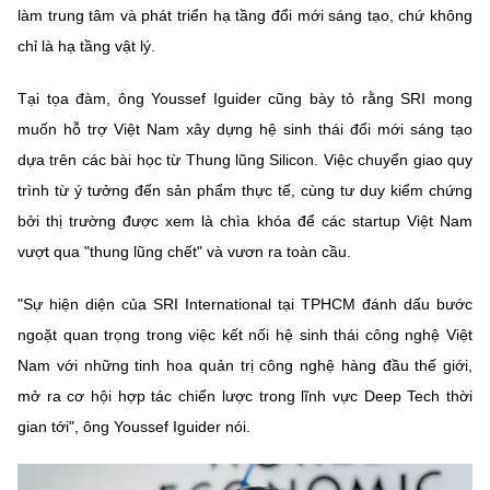
(Ghi rõ nguồn "https://mst.gov.vn" khi phát hành lại thông tin từ
làm trung tâm và phát triển hạ tầng đổi mới sáng tạo, chứ không
website này)
chỉ là hạ tầng vật lý.
Tại tọa đàm, ông Youssef Iguider cũng bày tỏ rằng SRI mong
muốn hỗ trợ Việt Nam xây dựng hệ sinh thái đổi mới sáng tạo
dựa trên các bài học từ Thung lũng Silicon. Việc chuyển giao quy
trình từ ý tưởng đến sản phẩm thực tế, cùng tư duy kiểm chứng
bởi thị trường được xem là chìa khóa để các startup Việt Nam
vượt qua "thung lũng chết" và vươn ra toàn cầu.
"Sự hiện diện của SRI International tại TPHCM đánh dấu bước
ngoặt quan trọng trong việc kết nối hệ sinh thái công nghệ Việt
Nam với những tinh hoa quản trị công nghệ hàng đầu thế giới,
mở ra cơ hội hợp tác chiến lược trong lĩnh vực Deep Tech thời
gian tới", ông Youssef Iguider nói.