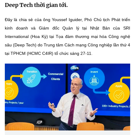
Deep Tech thời gian tới.
MST IOFFICE
Văn bản QPPL
Sở Khoa học và Công nghệ
Chuyển đổi số
Đây là chia sẻ của ông Youssef Iguider, Phó Chủ tịch Phát triển
THỐNG KÊ
Văn bản chỉ đạo điều hành
Bưu chính, Viễn thông
kinh doanh và Giám đốc Quản lý tại Nhật Bản của SRI
Multimedia
Khoa học và Công nghệ
International (Hoa Kỳ) tại Tọa đàm thương mại hóa Công nghệ
Lấy ý kiến người dân về dự thảo VBQPPL
Sở hữu trí tuệ
sâu (Deep Tech) do Trung tâm Cách mạng Công nghiệp lần thứ 4
THƯ ĐIỆN TỬ
Đổi mới sáng tạo
Tiêu chuẩn, đo lường, chất lượng
tại TPHCM (HCMC C4IR) tổ chức sáng 27-11.
Khác
Chuyển đổi số
Năng lượng nguyên tử
Videos
Bưu chính, Viễn thông
Tin tổng hợp
Infographic
Sở hữu trí tuệ
Tin địa phương
Ảnh
Tiêu chuẩn, đo lường, chất lượng
Voice
Năng lượng nguyên tử
Nhiệm vụ trọng tâm