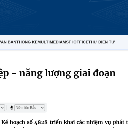
VĂN BẢN
THỐNG KÊ
MULTIMEDIA
MST IOFFICE
THƯ ĐIỆN TỬ
ệp - năng lượng giai đoạn
ế hoạch số 4828 triển khai các nhiệm vụ phát t