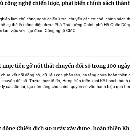
 công nghệ chiến lược, phải biến chính sách thàn
hiệp làm chủ công nghệ chiến lược, chuyển các cơ chế, chính sách t
hệ cụ thể là thông điệp được Phó Thủ tướng Chính phủ Hồ Quốc Dũn
ổi làm việc với Tập đoàn Công nghệ CMC.
 mục tiêu gỡ nút thắt chuyển đổi số trong 100 ngày
 chưa kết nối đồng bộ, dữ liệu còn phân tán, hạ tầng chưa hoàn thiện
 chuyển đổi số. Trước thực tế đó, Hưng Yên triển khai Kế hoạch hành
lý các tồn tại, tạo nền tảng cho chính quyền số vận hành hiệu quả hơ
 động Chiến dịch 90 ngày xây dựng, hoàn thiện Kh