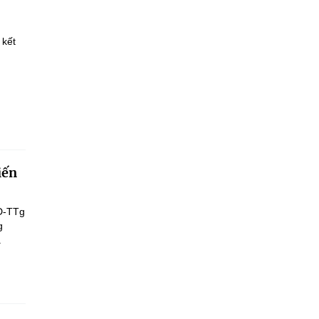
 kết
iến
Đ-TTg
g
.