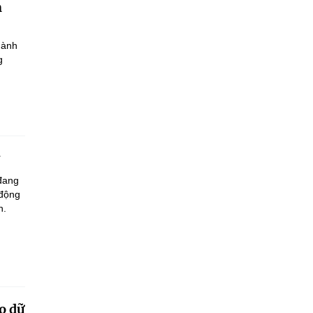
h
hành
g
 đang
 động
n.
o dữ