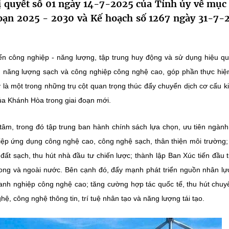
 quyết số 01 ngày 14-7-2025 của Tỉnh ủy về mục 
 đoạn 2025 - 2030 và Kế hoạch số 1267 ngày 31-7-
ển công nghiệp - năng lượng, tập trung huy động và sử dụng hiệu q
tạo, năng lượng sạch và công nghiệp công nghệ cao, góp phần thực hi
 là một trong những trụ cột quan trọng thúc đẩy chuyển dịch cơ cấu ki
ủa Khánh Hòa trong giai đoạn mới.
âm, trong đó tập trung ban hành chính sách lựa chọn, ưu tiên ngàn
iệp ứng dụng công nghệ cao, công nghệ sạch, thân thiện môi trường; 
ất sạch, thu hút nhà đầu tư chiến lược; thành lập Ban Xúc tiến đầu 
rong và ngoài nước. Bên cạnh đó, đẩy mạnh phát triển nguồn nhân lự
nh nghiệp công nghệ cao; tăng cường hợp tác quốc tế, thu hút chuy
hệ, công nghệ thông tin, trí tuệ nhân tạo và năng lượng tái tạo.