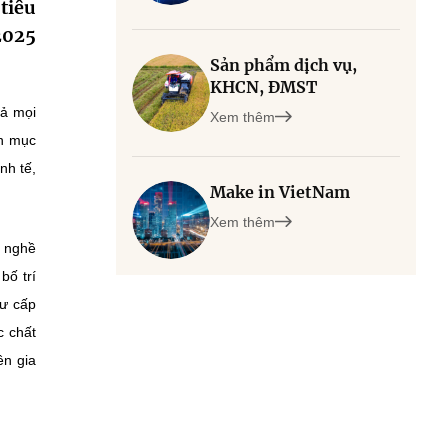
tiêu
2025
Sản phẩm dịch vụ,
KHCN, ĐMST
uả mọi
Xem thêm
ện mục
nh tế,
Make in VietNam
Xem thêm
h nghề
bố trí
tư cấp
c chất
ên gia