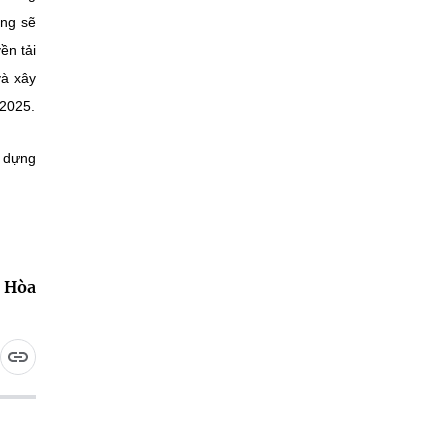
ũng sẽ
ền tải
và xây
 2025.
y dựng
 Hòa