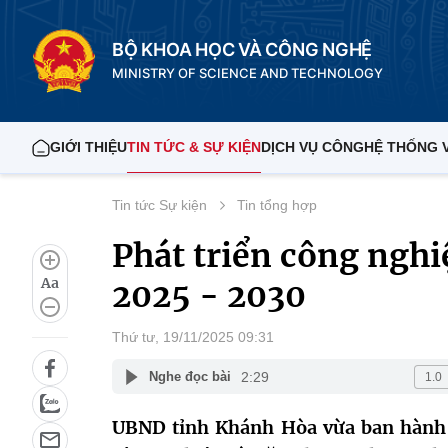
BỘ KHOA HỌC VÀ CÔNG NGHỆ
MINISTRY OF SCIENCE AND TECHNOLOGY
GIỚI THIỆU
TIN TỨC & SỰ KIỆN
DỊCH VỤ CÔNG
HỆ THỐNG 
Tin tức Sự kiện
Tin tổng hợp
Phát triển công nghi
Aa
2025 - 2030
Thứ tư, 19/11/2025 09:31
2:29
Nghe đọc bài
UBND tỉnh Khánh Hòa vừa ban hành K