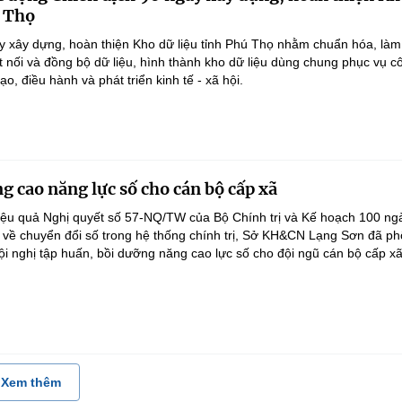
ú Thọ
y xây dựng, hoàn thiện Kho dữ liệu tỉnh Phú Thọ nhằm chuẩn hóa, làm
ết nối và đồng bộ dữ liệu, hình thành kho dữ liệu dùng chung phục vụ c
ạo, điều hành và phát triển kinh tế - xã hội.
g cao năng lực số cho cán bộ cấp xã
iệu quả Nghị quyết số 57-NQ/TW của Bộ Chính trị và Kế hoạch 100 ng
 về chuyển đổi số trong hệ thống chính trị, Sở KH&CN Lạng Sơn đã ph
ội nghị tập huấn, bồi dưỡng năng cao lực số cho đội ngũ cán bộ cấp xã.
Xem thêm