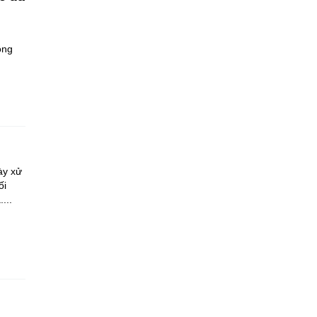
ông
ày xử
ối
...