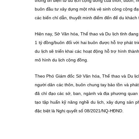
thông tin điện tử du lịch cộng đồng của thôn, buôn; h
buôn đầu tư xây dựng một nhà vệ sinh công cộng đạt 
các biển chỉ dẫn, thuyết minh điểm đến để du khách thu
Hiện nay, Sở Văn hóa, Thể thao và Du lịch tỉnh đang 
1 tỷ đồng/buôn đối với hai buôn được hỗ trợ phát t
du lịch sẽ triển khai các hoạt động hỗ trợ hình thành
mô hình du lịch cộng đồng.
Theo Phó Giám đốc Sở Văn hóa, Thể thao và Du lị
người dân các thôn, buôn chung tay bảo tồn và phá
đã chỉ đạo các sở, ban, ngành và địa phương quan t
tạo tập huấn kỹ năng nghề du lịch, xây dựng sản phẩ
đặc biệt là Nghị quyết số 08/2021/NQ-HĐND.