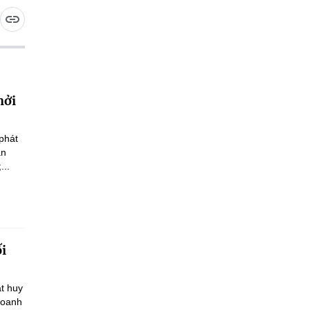
hởi
phát
an
...
ối
t huy
doanh