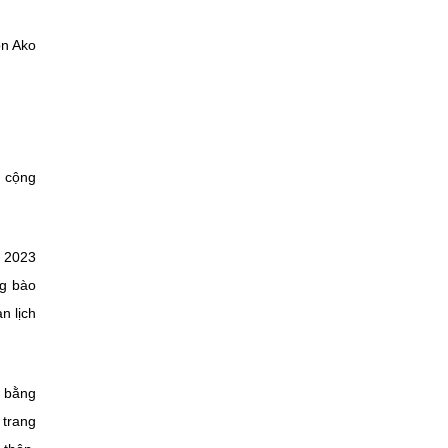
ôn Ako
h cộng
m 2023
ng bào
n lịch
g bằng
 trang