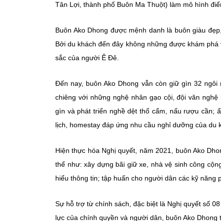
Tân Lợi, thành phố Buôn Ma Thuột) làm mô hình điểm 
Buôn Ako Dhong được mệnh danh là buôn giàu đẹp, c
Bởi du khách đến đây không những được khám phá v
sắc của người Ê Đê.
Đến nay, buôn Ako Dhong vẫn còn giữ gìn 32 ngôi n
chiêng với những nghệ nhân gạo cội, đội văn nghệ b
gìn và phát triển nghề dệt thổ cẩm, nấu rượu cần;
lịch, homestay đáp ứng nhu cầu nghỉ dưỡng của du k
Hiện thực hóa Nghị quyết, năm 2021, buôn Ako Dhon
thể như: xây dựng bãi giữ xe, nhà vệ sinh công cộng,
hiểu thông tin; tập huấn cho người dân các kỹ năng p
Sự hỗ trợ từ chính sách, đặc biệt là Nghị quyết số 
lực của chính quyền và người dân, buôn Ako Dhong t