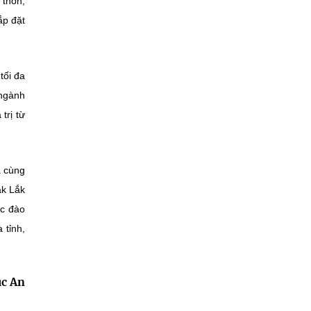
 thôn,
ắp đặt
tối đa
 ngành
trị từ
à cùng
ắk Lắk
ác đào
 tỉnh,
c An