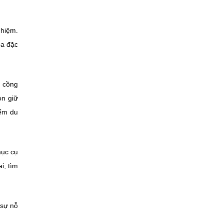
ghiệm.
óa đặc
i cồng
òn giữ
iểm du
mục cụ
i, tìm
 sự nỗ