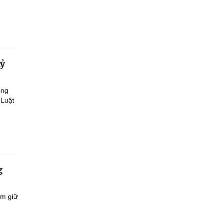
kỷ
ông
 Luật
g
ắm giữ
-