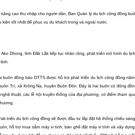
kế, nâng cao thu nhập cho người dân, Ban Quản lý du lịch cộng đồng bu
kiện tốt nhất để phục vụ du khách trong và ngoài nước.
ko Dhong, tỉnh Đắk Lắk tiếp tục nhân rộng, phát triển mô hình du lịc
tỉnh.
i buôn đồng bào DTTS được hỗ trợ phát triển du lịch cộng đồng nă
uôn Trí, xã Krông Na, huyện Buôn Đôn. Đây là hai buôn có đông đồ
 nghệ thuật, các lễ hội truyền thống của địa phương, có điểm tham qua
phương.
át triển du lịch cộng đồng sẽ được đầu tư lắp đặt hệ thống chiếu sán
buôn; hỗ trợ mua sắm máy vi tính, bàn ghế đặt máy vi tính và xây dựng