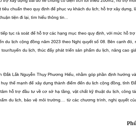
ỗ trợ xây dựng bãi đỗ xe chung có diện tích tối thiểu 200m2; hỗ trợ mỗi
tiêu chuẩn theo quy định để phục vụ khách du lịch; hỗ trợ xây dựng, l
ận tiện đi lại, tìm hiểu thông tin...
tiếp tục rà soát để hỗ trợ các hạng mục theo quy định, với mức hỗ trợ 
riển du lịch cộng đồng năm 2023 theo Nghị quyết số 08. Bên cạnh đó,
 tour/tuyến du lịch, thúc đẩy phát triển sản phẩm du lịch, nâng cao giá 
ch Đắk Lắk Nguyễn Thụy Phương Hiếu, nhằm góp phần định hướng v
t huy thế mạnh để xây dựng thành điểm đến du lịch cộng đồng, tỉnh Đ
âm hỗ trợ đầu tư về cơ sở hạ tầng, vật chất kỹ thuật du lịch, công t
m du lịch, bảo vệ môi trường.... từ các chương trình, nghị quyết của
Phú