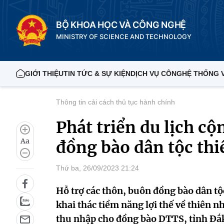
BỘ KHOA HỌC VÀ CÔNG NGHỆ
MINISTRY OF SCIENCE AND TECHNOLOGY
GIỚI THIỆU
TIN TỨC & SỰ KIỆN
DỊCH VỤ CÔNG
HỆ THỐNG 
Thông tin cải cách thủ tục hành chính
Phát triển du lịch c
Aa
đồng bào dân tộc thi
Thứ ba, 26/09/2023 21:24
Hỗ trợ các thôn, buôn đồng bào dân tộ
khai thác tiềm năng lợi thế về thiên n
thu nhập cho đồng bào DTTS, tỉnh Đắk