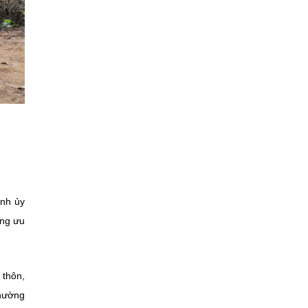
ỉnh ủy
ung ưu
 thôn,
phường