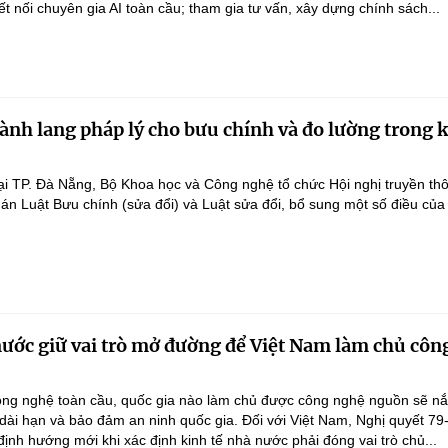
ết nối chuyên gia AI toàn cầu; tham gia tư vấn, xây dựng chính sách...
ành lang pháp lý cho bưu chính và đo lường trong 
ại TP. Đà Nẵng, Bộ Khoa học và Công nghệ tổ chức Hội nghị truyền th
 án Luật Bưu chính (sửa đổi) và Luật sửa đổi, bổ sung một số điều của
nước giữ vai trò mở đường để Việt Nam làm chủ côn
ông nghệ toàn cầu, quốc gia nào làm chủ được công nghệ nguồn sẽ n
 dài hạn và bảo đảm an ninh quốc gia. Đối với Việt Nam, Nghị quyết 79
nh hướng mới khi xác định kinh tế nhà nước phải đóng vai trò chủ...