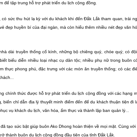
để tập trung hỗ trợ phát triển du lịch cộng đồng.
ó sức thu hút lạ kỳ với du khách khi đến Đắk Lắk tham quan, trải n
ẻ đẹp huyền bí của đại ngàn, mà còn hiểu thêm nhiều nét đẹp văn h
hà dài truyền thống cổ kính, những bộ chiêng quý, chóe quý; có độ
iết biểu diễn nhiều loại nhạc cụ dân tộc; nhiều phụ nữ trong buôn c
 ẩm thực phong phú, đặc trưng với các món ăn truyền thống; có các đ
hách...
g chính thức được hỗ trợ phát triển du lịch cộng đồng với các hạng 
 biển chỉ dẫn địa lý thuyết minh điểm đến để du khách thuận tiện đi lạ
hục vụ khách du lịch, văn hóa, ẩm thực và thành lập ban quản lý...
08 đã tạo sức bật giúp buôn Ako Dhong hoàn thiện về mọi mặt. Cùng với
rở thành buôn du lịch cộng đồng đầu tiên của tỉnh Đắk Lắk.