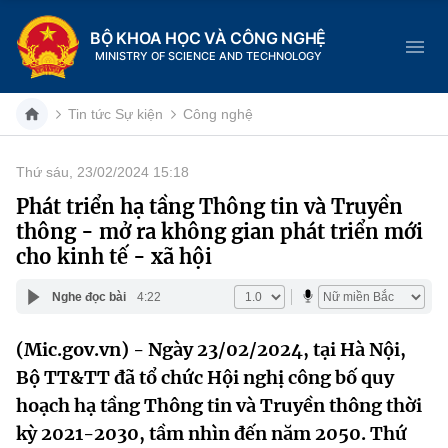
BỘ KHOA HỌC VÀ CÔNG NGHỆ
MINISTRY OF SCIENCE AND TECHNOLOGY
Tin tức Sự kiện
Công nghệ
Thứ sáu, 23/02/2024 15:18
Danh mục
Phát triển hạ tầng Thông tin và Truyền
thông - mở ra không gian phát triển mới
Trang chủ
cho kinh tế - xã hội
Giới thiệu
Nghe đọc bài
4:22
Chức năng nhiệm vụ
Tin tức sự kiện
(Mic.gov.vn) - Ngày 23/02/2024, tại Hà Nội,
Bộ TT&TT đã tổ chức Hội nghị công bố quy
Dịch vụ công
Cơ cấu tổ chức
Khoa học và Công nghệ
hoạch hạ tầng Thông tin và Truyền thông thời
Hệ thống văn bản
Lịch sử phát triển
Đổi mới sáng tạo
kỳ 2021-2030, tầm nhìn đến năm 2050. Thứ