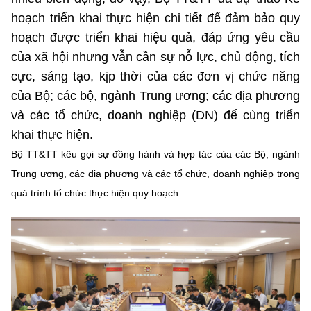
(Ghi rõ nguồn "https://mst.gov.vn" khi phát hành lại thông tin từ
hoạch triển khai thực hiện chi tiết để đảm bảo quy
website này)
hoạch được triển khai hiệu quả, đáp ứng yêu cầu
của xã hội nhưng vẫn cần sự nỗ lực, chủ động, tích
cực, sáng tạo, kịp thời của các đơn vị chức năng
của Bộ; các bộ, ngành Trung ương; các địa phương
và các tổ chức, doanh nghiệp (DN) để cùng triển
khai thực hiện.
Bộ TT&TT kêu gọi sự đồng hành và hợp tác của các Bộ, ngành
Trung ương, các địa phương và các tổ chức, doanh nghiệp trong
quá trình tổ chức thực hiện quy hoạch: