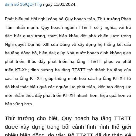
Chọn ngôn ngữ
định số 36/QĐ-TTg
ngày 11/01/2024.
Vietnamese
English
Phát biểu tại Hội nghị công bố Quy hoạch trên, Thứ trưởng Phan
Tâm nhấn mạnh: Quy hoạch ngành TT&TT có ý nghĩa, vai trò
đặc biệt quan trọng, thực hiện khâu đột phá chiến lược trong
Nghị quyết Đại hội XIII của Đảng về xây dựng hệ thống kết cấu
BỘ KHOA HỌC VÀ CÔNG NGHỆ
MINISTRY OF SCIENCE AND TECHNOLOGY
hạ tầng đồng bộ, hiện đại; giúp Nhà nước hoạch định không gian
phát triển, thúc đẩy phát triển hạ tầng TT&TT phục vụ phát
Điều khoản sử dụng
Theo dõi MST:
Góp ý
triển KT-XH; định hướng hạ tầng TT&TT trở thành hạ tầng của
các hạ tầng KT-XH, giúp thông minh hoá các hạ tầng KT-XH từ
Cơ quan chủ quản: Bộ Khoa học và Công nghệ (MST)
đó khai thác hiệu quả các nguồn lực phát triển, kiến tạo động lực
Chịu trách nhiệm nội dung: Nguyễn Thị Hải Hằng
mới nhằm thúc đẩy phát triển KT-XH nhanh hơn, hiệu quả hơn và
Giám đốc Trung tâm Truyền thông Khoa học và Công nghệ.
Liên hệ
bền vững hơn.
Địa chỉ: Ban Biên tập Cổng TTĐT - 18 Nguyễn Du, TP. Hà Nội
Điện thoại: 024 3936 9506
Thứ trưởng cho biết, Quy hoạch hạ tầng TT&TT
Email:
stc@mst.gov.vn
được xây dựng trong bối cảnh tình hình thế giới
©2026 Bản quyền thuộc Bộ Khoa Học và Công Nghệ
nhiều biến động, do vậy, Bộ TT&TT đã dự thảo Kế