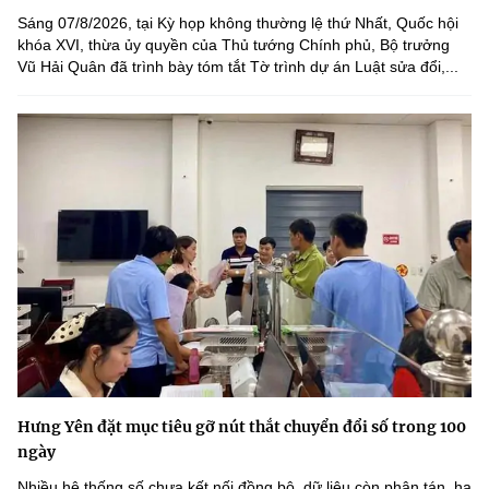
Sáng 07/8/2026, tại Kỳ họp không thường lệ thứ Nhất, Quốc hội
khóa XVI, thừa ủy quyền của Thủ tướng Chính phủ, Bộ trưởng
Vũ Hải Quân đã trình bày tóm tắt Tờ trình dự án Luật sửa đổi,...
Hưng Yên đặt mục tiêu gỡ nút thắt chuyển đổi số trong 100
ngày
Nhiều hệ thống số chưa kết nối đồng bộ, dữ liệu còn phân tán, hạ