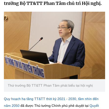
trưởng Bộ TT&TT Phan Tâm chủ trì Hội nghị.
MST IOFFICE
Văn bản QPPL
Sở Khoa học và Công nghệ
Chuyển đổi số
THỐNG KÊ
Văn bản chỉ đạo điều hành
Bưu chính, Viễn thông
Multimedia
Khoa học và Công nghệ
Lấy ý kiến người dân về dự thảo VBQPPL
Sở hữu trí tuệ
THƯ ĐIỆN TỬ
Đổi mới sáng tạo
Tiêu chuẩn, đo lường, chất lượng
Khác
Chuyển đổi số
Năng lượng nguyên tử
Videos
Bưu chính, Viễn thông
Tin tổng hợp
Infographic
Sở hữu trí tuệ
Tin địa phương
Ảnh
Thứ trưởng Bộ TT&TT Phan Tâm phát biểu tại hội nghị
Tiêu chuẩn, đo lường, chất lượng
Voice
Quy hoạch hạ tầng TT&TT thời kỳ 2021 - 2030, tầm nhìn đến
Năng lượng nguyên tử
Nhiệm vụ trọng tâm
năm 2050
đã được Thủ tướng Chính phủ phê duyệt tại
Quyết